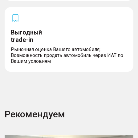
– Заднее стекло с подогревом
– Электропривод двери багажника
– Интегрированные ручки дверей
– Ассистент управления дальним светом фар
(IHBC)
– Шины 235/55 R19
Выгодный
– Боковые зеркала с функцией складывания
trade-in
Рыночная оценка Вашего автомобиля;
Возможность продать автомобиль через ИАТ по
Вашим условиям
Рекомендуем
Outback
S