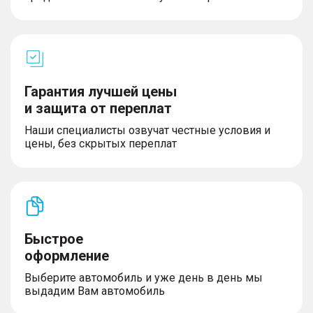
– Система предупреждения об угрозе
фронтального столкновения (FCW)
– Система камер 360°
– Задние датчики парковки
– Активная система помощи при торможении
(AEB) с системой защиты пешеходов и
велосипедистов (AEB-VRU)
Гарантия лучшей цены
и защита от переплат
Наши специалисты озвучат честные условия и
цены, без скрытых переплат
ЭКСТЕРЬЕР
– Боковые зеркала с электрорегулировкой и
подогревом
– Временное запасное колесо
– Светодиодные фары (регулировка высоты +
сигнализация о включенных фарах + функция
Быстрое
«Проводи меня домой»)
– Светодиодные дневные ходовые огни
оформление
– Задний противотуманный фонарь
– Лобовое стекло с подогревом
Выберите автомобиль и уже день в день мы
– Солнцезащитная шторка люка с
выдадим Вам автомобиль
электроприводом