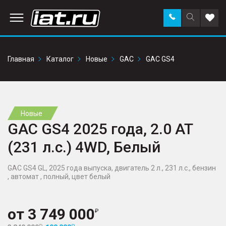
Заказать
Поиск
Доба
звонок
по
в
сайту
избр
Главная
Каталог
Новые
GAC
GAC GS4
Новые
GAC GS4 2025 года, 2.0 AT
(231 л.с.) 4WD, Белый
GAC GS4 GL, 2025 года выпуска, двигатель 2 л., 231 л.с., бензин
, автомат , полный, цвет белый
от
3 749 000