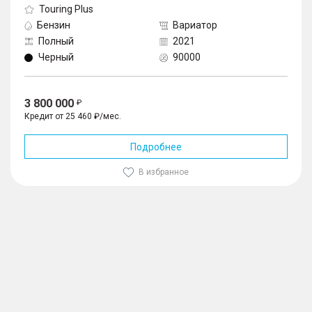
Touring Plus
Бензин
Вариатор
Полный
2021
Черный
90000
3 800 000
Кредит от 25 460 ₽/мес.
Подробнее
В избранное
1
/
10