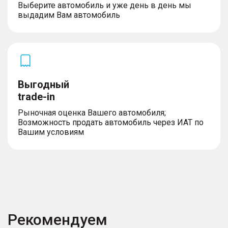
– Лобовое стекло с подогревом
Выберите автомобиль и уже день в день мы
– Солнцезащитная шторка люка с
выдадим Вам автомобиль
электроприводом
– Заднее стекло с подогревом
– Электропривод двери багажника
– Интегрированные ручки дверей
– Ассистент управления дальним светом фар
(IHBC)
– Шины 235/55 R19
Выгодный
– Боковые зеркала с функцией складывания
trade-in
Рыночная оценка Вашего автомобиля;
Возможность продать автомобиль через ИАТ по
Вашим условиям
Рекомендуем