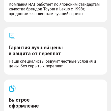
– Система помощи при движении в пробках (TJA)
Компания ИАТ работает по японским стандартам
+ интегрированная система круиз-контроля (ICA)
качества брендов Toyota и Lexus с 1998г,
– Система адаптивного круиз-контроля (ACC)
предоставляя клиентам лучший сервис
– Система предупреждения об угрозе
фронтального столкновения (FCW)
– Система камер 360°
– Задние датчики парковки
– Активная система помощи при торможении
(AEB) с системой защиты пешеходов и
велосипедистов (AEB-VRU)
Гарантия лучшей цены
и защита от переплат
Наши специалисты озвучат честные условия и
цены, без скрытых переплат
ЭКСТЕРЬЕР
– Боковые зеркала с электрорегулировкой и
подогревом
– Временное запасное колесо
– Светодиодные фары (регулировка высоты +
сигнализация о включенных фарах + функция
Быстрое
«Проводи меня домой»)
– Светодиодные дневные ходовые огни
оформление
– Задний противотуманный фонарь