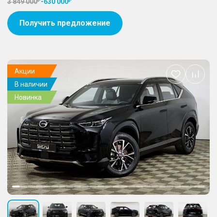
3 849 000
-
630 000
Получить предложение
Акции
Добавить
В наличии
в
избранное
Новинка