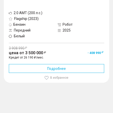
2.0 AMT (200 л.с.)
Flagship (2023)
Бензин
Робот
Передний
2025
Белый
3 908 990
цена от 3 500 000
- 408 990
Кредит от 26 190 ₽/мес.
Подробнее
В избранное
1
/
10