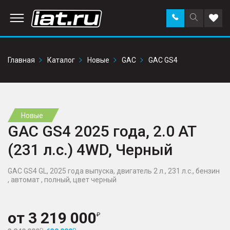
Заказать
Поиск
Доба
звонок
по
в
сайту
избр
Главная
Каталог
Новые
GAC
GAC GS4
Новые
GAC GS4 2025 года, 2.0 AT
(231 л.с.) 4WD, Черный
GAC GS4 GL, 2025 года выпуска, двигатель 2 л., 231 л.с., бензин
, автомат , полный, цвет черный
от
3 219 000