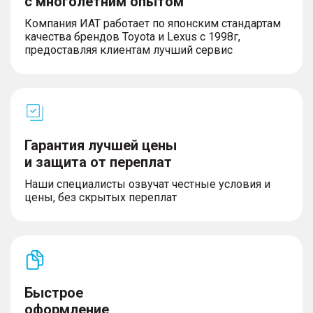
с многолетним опытом
движения (LKA)
– Система помощи при движении в пробках (TJA)
Компания ИАТ работает по японским стандартам
+ интегрированная система круиз-контроля (ICA)
качества брендов Toyota и Lexus с 1998г,
– Система адаптивного круиз-контроля (ACC)
предоставляя клиентам лучший сервис
– Система предупреждения об угрозе
фронтального столкновения (FCW)
– Система камер 360°
– Задние датчики парковки
– Активная система помощи при торможении
(AEB) с системой защиты пешеходов и
велосипедистов (AEB-VRU)
Гарантия лучшей цены
и защита от переплат
Наши специалисты озвучат честные условия и
цены, без скрытых переплат
ЭКСТЕРЬЕР
– Боковые зеркала с электрорегулировкой и
подогревом
– Временное запасное колесо
– Светодиодные фары (регулировка высоты +
сигнализация о включенных фарах + функция
Быстрое
«Проводи меня домой»)
– Светодиодные дневные ходовые огни
оформление