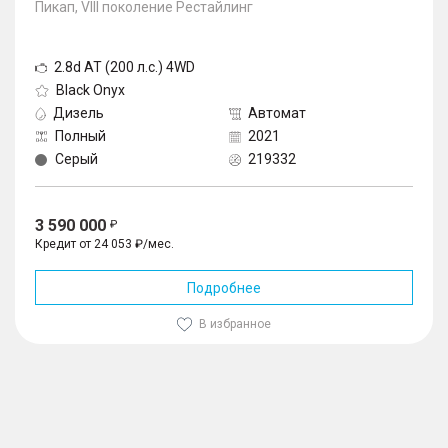
Пикап, VIII поколение Рестайлинг
2.8d AT (200 л.с.) 4WD
Black Onyx
Дизель
Автомат
Полный
2021
Серый
219332
3 590 000
Кредит от 24 053 ₽/мес.
Подробнее
В избранное
1
/
10