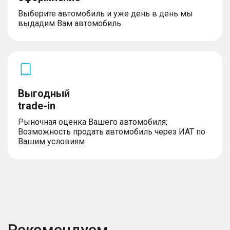
– Задний противотуманный фонарь
– Лобовое стекло с подогревом
Выберите автомобиль и уже день в день мы
– Солнцезащитная шторка люка с
выдадим Вам автомобиль
электроприводом
– Заднее стекло с подогревом
– Электропривод двери багажника
– Интегрированные ручки дверей
– Ассистент управления дальним светом фар
(IHBC)
– Шины 235/55 R19
Выгодный
– Боковые зеркала с функцией складывания
trade-in
Рыночная оценка Вашего автомобиля;
Возможность продать автомобиль через ИАТ по
Вашим условиям
Рекомендуем