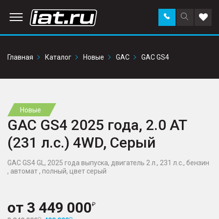
Заказать
Поиск
Доба
звонок
по
в
сайту
избр
Главная
Каталог
Новые
GAC
GAC GS4
Новые
GAC GS4 2025 года, 2.0 AT
(231 л.с.) 4WD, Серый
GAC GS4 GL, 2025 года выпуска, двигатель 2 л., 231 л.с., бензин
, автомат , полный, цвет серый
от
3 449 000