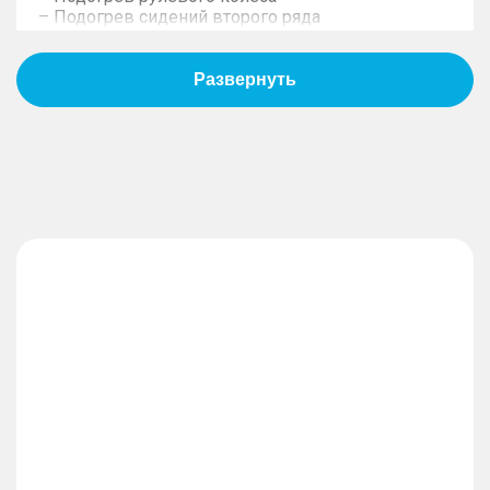
– Подогрев сидений второго ряда
– Вентиляция передних сидений
– Центральный подголовник второго ряда
– Передние солнцезащитные козырьки (с
зеркалом)
– Воздуховоды второго ряда сидений
– Мультируль
– Подогрев передних сидений
– Электропривод регулировки сиденья водителя
в 6 направлениях
– Ручная регулировка сиденья переднего
пассажира в 4 направлениях
– Плафон освещения второго ряда
– Рулевое колесо с отделкой из экокожи
– Обивка сидений из экокожи
ЭРА-ГЛОНАСС
– Система автоматической блокировки дверей в
зависимости от скорости автомобиля
– 2 боковые подушки безопасности второго ряда