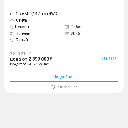
1.5 AMT (147 л.с.) 4WD
Стиль
Бензин
Робот
Полный
2026
Белый
2 850 210
цена от 2 399 000
- 451 210
Кредит от 19 096 ₽/мес.
Подробнее
В избранное
1
/
10