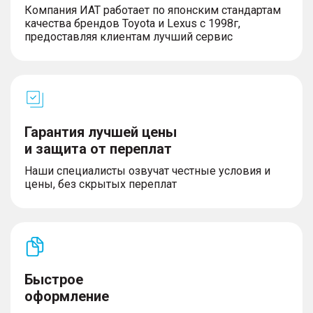
Компания ИАТ работает по японским стандартам
– Панорамный люк
качества брендов Toyota и Lexus с 1998г,
– Солнцезащитная шторка люка с
предоставляя клиентам лучший сервис
электроприводом
– Заднее стекло с подогревом
СИСТЕМЫ ПОМОЩИ ПРИ ВОЖДЕНИИ
Гарантия лучшей цены
– Задние датчики парковки
и защита от переплат
Наши специалисты озвучат честные условия и
цены, без скрытых переплат
Быстрое
оформление