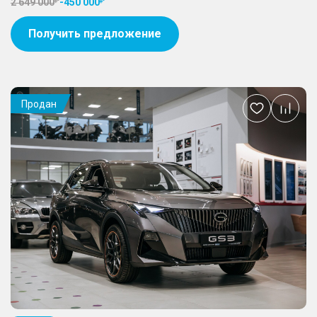
2 649 000
-
450 000
Получить предложение
Продан
Добавить
в
избранное