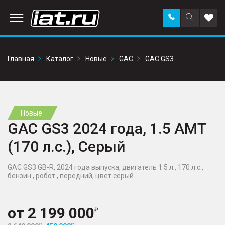
Заказать
Поиск
Доба
звонок
по
в
сайту
избр
Главная
Каталог
Новые
GAC
GAC GS3
Новые
GAC GS3 2024 года, 1.5 AMT
(170 л.с.), Серый
GAC GS3 GB-R, 2024 года выпуска, двигатель 1.5 л., 170 л.с.,
бензин , робот , передний, цвет серый
от
2 199 000