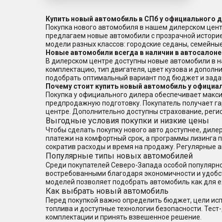
Купить новый автомобиль в СПб у официального 
Покупка нового автомобиля в нашем дилерском цент
предлагаем новые автомобили с прозрачной истори
модели разных классов: городские седаны, семейн
Новые автомобили всегда в наличии в автосалоне
В дилерском центре доступны новые автомобили в н
комплектацию, тип двигателя, цвет кузова и дополн
подобрать оптимальный вариант под бюджет и зада
Почему стоит купить новый автомобиль у официа
Покупка у официального дилера обеспечивает макси
предпродажную подготовку. Покупатель получает г
центре. Дополнительно доступны страхование, реги
Выгодные условия покупки и низкие цены
Чтобы сделать покупку нового авто доступнее, дил
платежи на комфортный срок, а программы лизинга по
сократив расходы и время на продажу. Регулярные 
Популярные типы новых автомобилей
Среди покупателей Северо-Запада особой популярно
востребованными благодаря экономичности и удобс
моделей позволяет подобрать автомобиль как для е
Как выбрать новый автомобиль
Перед покупкой важно определить бюджет, цели исп
топлива и доступные технологии безопасности. Тест
комплектации и принять взвешенное решение.