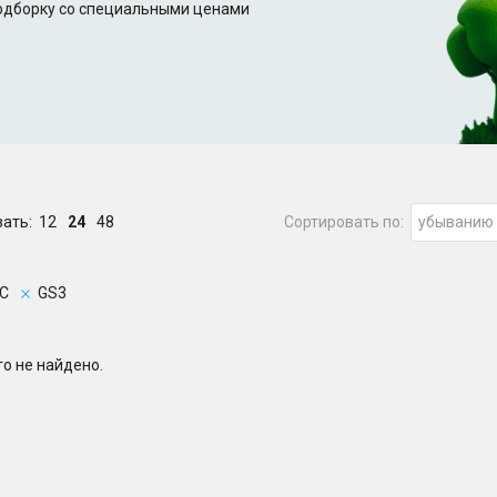
подборку со специальными ценами
зать:
12
24
48
Сортировать по:
убыванию
C
GS3
о не найдено.