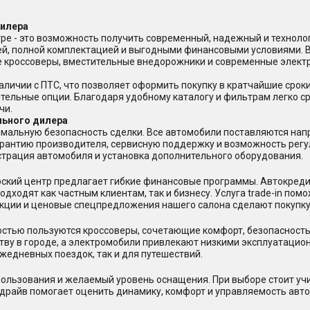
дилера
ре - это возможность получить современный, надежный и техноло
ей, полной комплектацией и выгодными финансовыми условиями. 
ые кроссоверы, вместительные внедорожники и современные элект
аличии с ПТС, что позволяет оформить покупку в кратчайшие срок
ительные опции. Благодаря удобному каталогу и фильтрам легко с
чи.
льного дилера
мальную безопасность сделки. Все автомобили поставляются нап
арантию производителя, сервисную поддержку и возможность регу
страция автомобиля и установка дополнительного оборудования.
ерский центр предлагает гибкие финансовые программы. Автокред
дходят как частным клиентам, так и бизнесу. Услуга trade-in пом
акции и ценовые спецпредложения нашего салона сделают покупку
стью пользуются кроссоверы, сочетающие комфорт, безопасность
тву в городе, а электромобили привлекают низкими эксплуатацио
жедневных поездок, так и для путешествий.
ользования и желаемый уровень оснащения. При выборе стоит учи
-драйв помогает оценить динамику, комфорт и управляемость авто