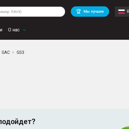
lkswagen
Mitsubishi
BMW
🏆
Мы лучшие
di
Chevrolet
Mercedes Benz
troen
Mini
и
О нас
GAC
GS3
подойдет?