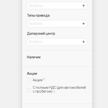
Выбрать
Типы привода
Выбрать
Дилерский центр
Выбрать
Наличие
Акции
0
Акция
С полным НДС (для автомобилей
с пробегом)
0