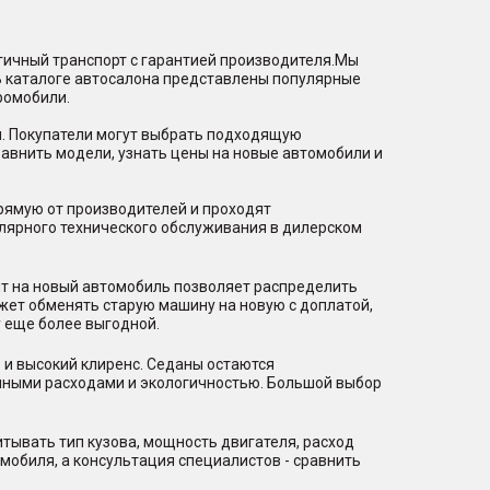
гичный транспорт с гарантией производителя.Мы
В каталоге автосалона представлены популярные
ромобили.
и. Покупатели могут выбрать подходящую
равнить модели, узнать цены на новые автомобили и
рямую от производителей и проходят
лярного технического обслуживания в дилерском
ит на новый автомобиль позволяет распределить
ожет обменять старую машину на новую с доплатой,
 еще более выгодной.
 и высокий клиренс. Седаны остаются
нными расходами и экологичностью. Большой выбор
тывать тип кузова, мощность двигателя, расход
мобиля, а консультация специалистов - сравнить