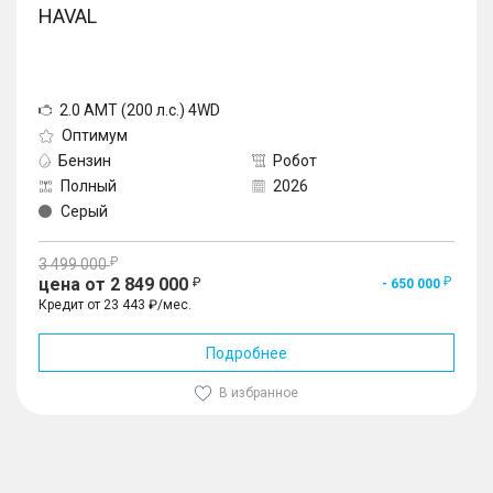
HAVAL
2.0 AMT (200 л.с.) 4WD
Оптимум
Бензин
Робот
Полный
2026
Серый
3 499 000
цена от 2 849 000
- 650 000
Кредит от 23 443 ₽/мес.
Подробнее
В избранное
1
/
10