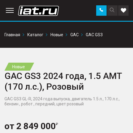
Заказать
Поиск
Доба
звонок
по
в
сайту
избр
Главная
Каталог
Новые
GAC
GAC GS3
Новые
GAC GS3 2024 года, 1.5 AMT
(170 л.с.), Розовый
GAC GS3 GL-R, 2024 года выпуска, двигатель 1.5 л., 170 л.с.,
бензин , робот , передний, цвет розовый
от
2 849 000