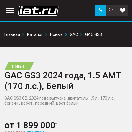
Заказать
Поиск
Доба
звонок
по
в
сайту
избр
Главная
Каталог
Новые
GAC
GAC GS3
Новые
GAC GS3 2024 года, 1.5 AMT
(170 л.с.), Белый
GAC GS3 GB, 2024 года выпуска, двигатель 1.5 л., 170 л.с.,
бензин , робот , передний, цвет белый
от
1 899 000