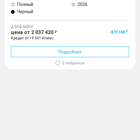
Полный
2026
Черный
2 910 600
цена от 2 037 420
- 873 180
Кредит от 19 501 ₽/мес.
Подробнее
В избранное
1
/
10