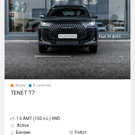
Еще 26 фото
Акции
В наличии
TENET T7
1.6 AMT (150 л.с.) 4WD
Active
Бензин
Робот