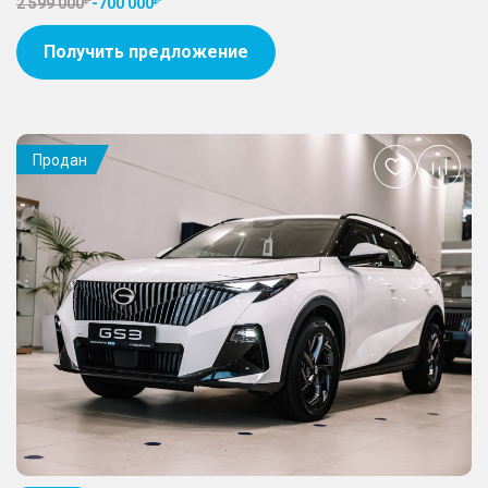
2 599 000
-
700 000
Получить предложение
Продан
Добавить
в
избранное