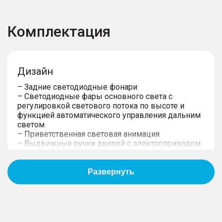
Комплектация
Дизайн
– Задние светодиодные фонари
– Светодиодные фары основного света c
регулировкой светового потока по высоте и
функцией автоматического управления дальним
светом
– Приветственная световая анимация
– Выдвижные ручки дверей с электроприводом
– Кнопки для открывания дверей с
электроприводом изнутри
– Электропривод складывания зеркал и память
настроек
– 4 безрамочные двери с двойными
стеклопакетами
– Наружная подсветка под зеркалами (проекция)
– Панорамная крыша увеличенной площади с