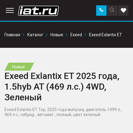
Заказать
Поиск
Доба
звонок
по
в
сайту
избр
Главная
Каталог
Новые
Exeed
Exeed Exlantix ET
Новые
Exeed Exlantix ET 2025 года,
1.5hyb AT (469 л.с.) 4WD,
Зеленый
Exeed Exlantix ET Top, 2025 года выпуска, двигатель 1499 л.,
469 л.с., гибрид , автомат , полный, цвет зеленый