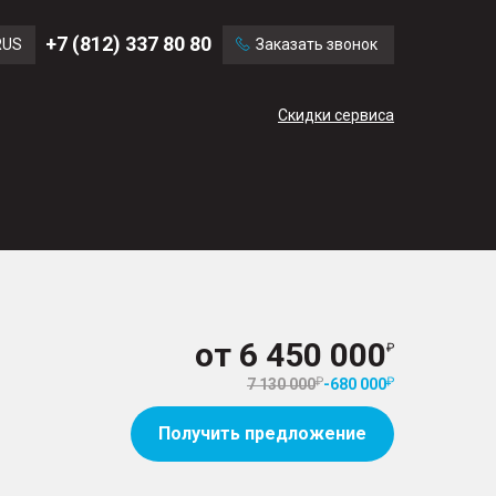
Ford
Land Rover
+7 (812) 337 80 80
RUS
Заказать звонок
Volvo
Cadillac
ENG
Скидки сервиса
CN
от
6 450 000
7 130 000
-
680 000
Получить предложение