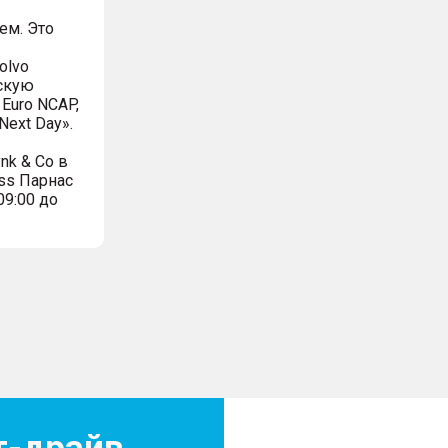
ем. Это
olvo
вскую
Euro NCAP,
ext Day».
nk & Co в
ss Парнас
09:00 до