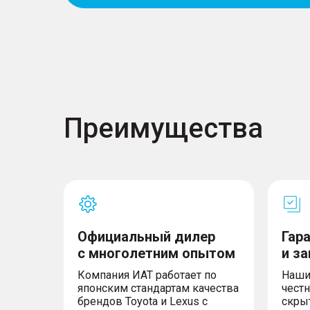
Преимущества
Официальный дилер
Гар
с многолетним опытом
и з
Компания ИАТ работает по
Наши
японским стандартам качества
честн
брендов Toyota и Lexus с
скры