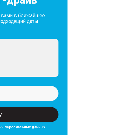
т-драйв
с вами в ближайшее
подходящий даты
у
тки
персональных данных