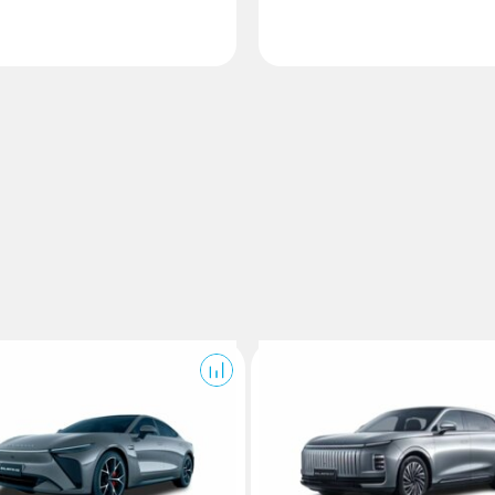
S
Exlantix ET