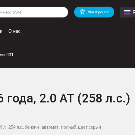
lkswagen
Mitsubishi
BMW
🏆
Мы лучшие
di
Chevrolet
Mercedes Benz
troen
Mini
и
О нас
oss 001
 года, 2.0 AT (258 л.с.)
 л., 254 л.с., бензин , автомат , полный, цвет серый