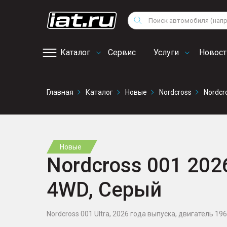
Мотоциклы
Vo
Снегоходы
Поиск
Au
Квадроциклы
Ci
Каталог
Сервис
Услуги
Новост
Онлайн запись на
Главная
Каталог
Новые
Nordcross
Nordcr
сервис
Новые
Nordcross 001 2026
4WD, Серый
Nordcross 001 Ultra, 2026 года выпуска, двигатель 1969