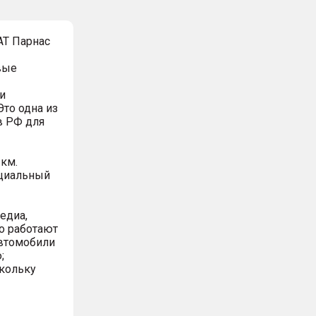
АТ Парнас
вые
и
Это одна из
в РФ для
 км.
ициальный
едиа,
о работают
автомобили
;
скольку