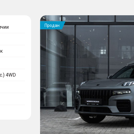
Продан
ичии
к
.с.) 4WD