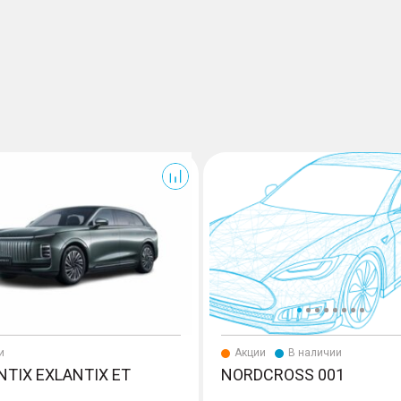
T
001
и
Акции
В наличии
NTIX EXLANTIX ET
NORDCROSS 001