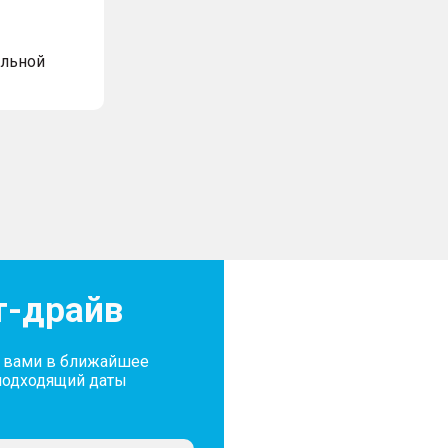
альной
т-драйв
с вами в ближайшее
подходящий даты