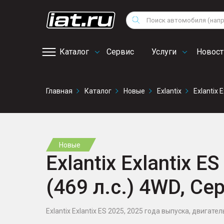
Мотоциклы
Vo
Снегоходы
Поиск
Au
Квадроциклы
Ci
Каталог
Сервис
Услуги
Новост
Онлайн запись на
Главная
Каталог
Новые
Exlantix
Exlantix E
сервис
Новые
Exlantix Exlantix E
(469 л.с.) 4WD, Се
Exlantix Exlantix ES 2025, 2025 года выпуска, двигатель