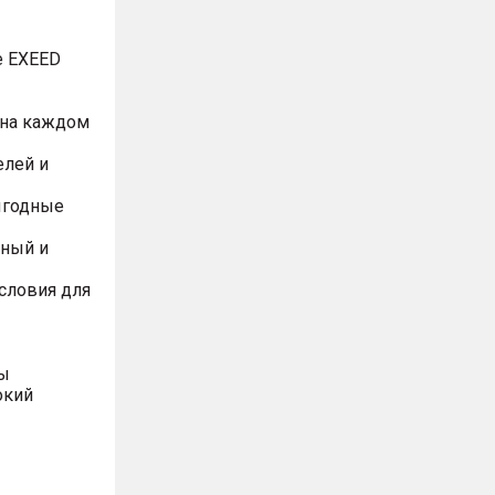
е EXEED
 на каждом
елей и
ыгодные
йный и
словия для
вы
окий