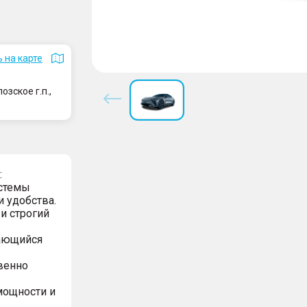
 на карте
зское г.п.,
:
стемы
и удобства.
и строгий
нающийся
венно
мощности и