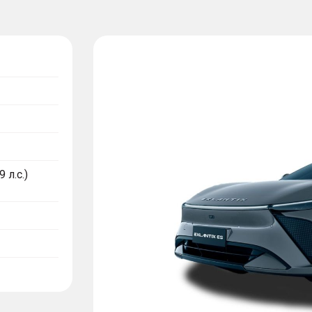
 л.с.)