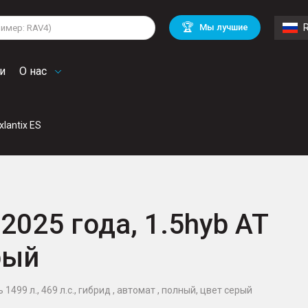
lkswagen
Mitsubishi
BMW
🏆
Мы лучшие
di
Chevrolet
Mercedes Benz
troen
Mini
и
О нас
xlantix ES
S 2025 года, 1.5hyb AT
рый
 1499 л., 469 л.с., гибрид , автомат , полный, цвет серый