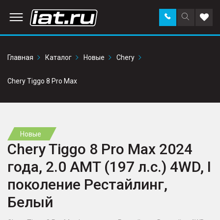
Заказать
Поиск
Доба
звонок
по
в
сайту
избр
Главная
Каталог
Новые
Chery
Chery Tiggo 8 Pro Max
Новые
Chery Tiggo 8 Pro Max 2024
года, 2.0 AMT (197 л.с.) 4WD, I
поколение Рестайлинг,
Белый