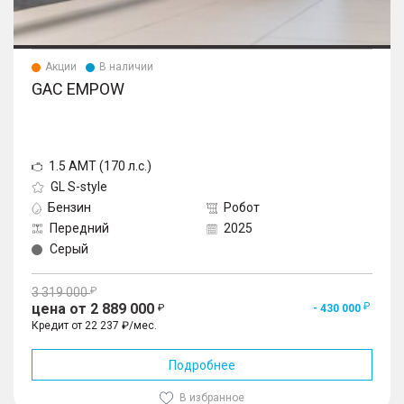
Акции
В наличии
GAC EMPOW
1.5 AMT (170 л.с.)
GL S-style
Бензин
Робот
Передний
2025
Серый
3 319 000
цена от 2 889 000
- 430 000
Кредит от 22 237 ₽/мес.
Подробнее
В избранное
1
/
10