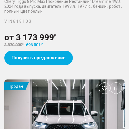
Chery Tiggo 8 Pro Max I поколение Рестайлинг Dreamline 4WD,
2024 года выпуска, двигатель 1998 л., 197 л.с., бензин , робот ,
полный, цвет белый
V I N 6 1 8 1 0 3
от
3 173 999
3 870 000
-
696 001
Получить предложение
Продан
Добавить
в
избранное