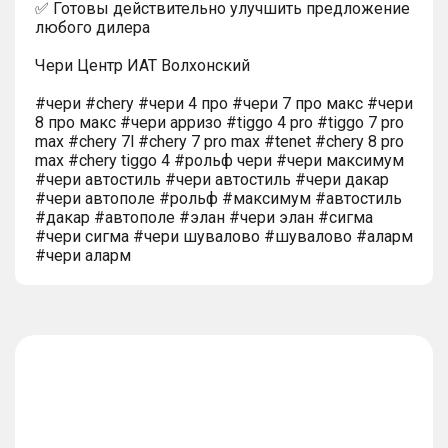
✅ Готовы действительно улучшить предложение
любого дилера
Чери Центр ИАТ Волхонский
#чери #chery #чери 4 про #чери 7 про макс #чери
8 про макс #чери арризо #tiggo 4 pro #tiggo 7 pro
max #chery 7l #chery 7 pro max #tenet #chery 8 pro
max #chery tiggo 4 #рольф чери #чери максимум
#чери автостиль #чери автостиль #чери дакар
#чери автополе #рольф #максимум #автостиль
#дакар #автополе #элан #чери элан #сигма
#чери сигма #чери шувалово #шувалово #аларм
#чери аларм