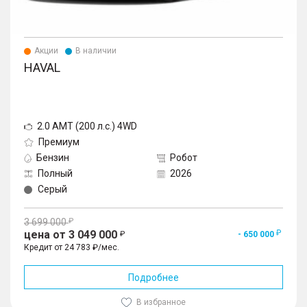
Акции
В наличии
HAVAL
2.0 AMT (200 л.с.) 4WD
Премиум
Бензин
Робот
Полный
2026
Серый
3 699 000
цена от 3 049 000
- 650 000
Кредит от 24 783 ₽/мес.
Подробнее
В избранное
1
/
10