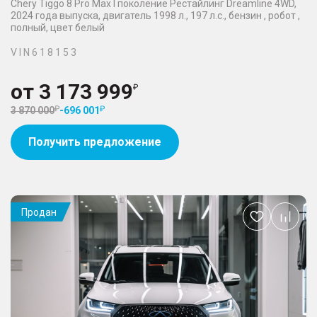
Chery Tiggo 8 Pro Max I поколение Рестайлинг Dreamline 4WD,
2024 года выпуска, двигатель 1998 л., 197 л.с., бензин , робот ,
полный, цвет белый
V I N 6 1 8 1 5 3
от
3 173 999
3 870 000
-
696 001
Получить предложение
Продан
Добавить
в
избранное