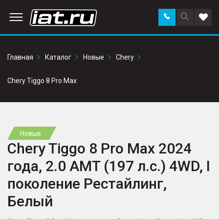
Заказать
Поиск
Доба
звонок
по
в
сайту
избр
Главная
Каталог
Новые
Chery
Chery Tiggo 8 Pro Max
Новые
Chery Tiggo 8 Pro Max 2024
года, 2.0 AMT (197 л.с.) 4WD, I
поколение Рестайлинг,
Белый