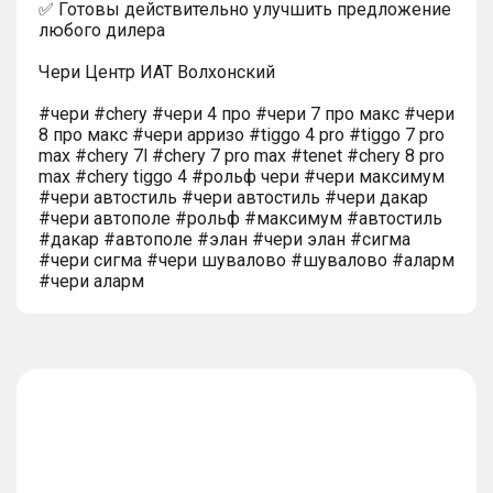
✅ Готовы действительно улучшить предложение
любого дилера
Чери Центр ИАТ Волхонский
#чери #chery #чери 4 про #чери 7 про макс #чери
8 про макс #чери арризо #tiggo 4 pro #tiggo 7 pro
max #chery 7l #chery 7 pro max #tenet #chery 8 pro
max #chery tiggo 4 #рольф чери #чери максимум
#чери автостиль #чери автостиль #чери дакар
#чери автополе #рольф #максимум #автостиль
#дакар #автополе #элан #чери элан #сигма
#чери сигма #чери шувалово #шувалово #аларм
#чери аларм