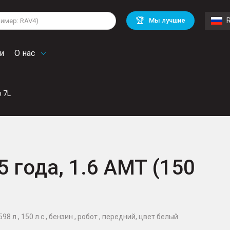
lkswagen
Mitsubishi
BMW
🏆
Мы лучшие
di
Chevrolet
Mercedes Benz
troen
Mini
и
О нас
o 7L
5 года, 1.6 AMT (150
98 л., 150 л.с., бензин , робот , передний, цвет белый