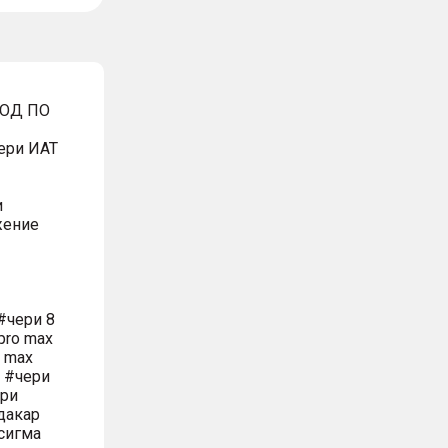
ВОД ПО
ери ИАТ
и
жение
#чери 8
pro max
o max
м #чери
ери
дакар
сигма