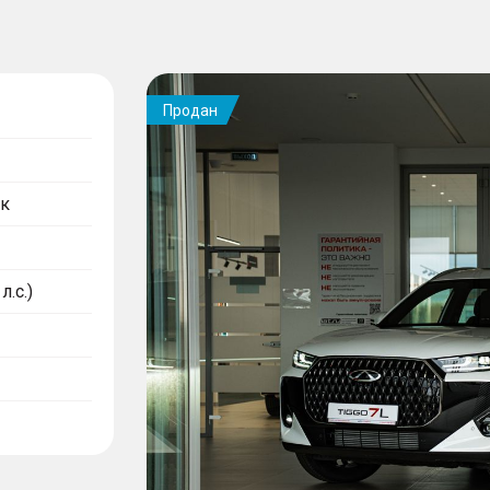
Продан
к
л.с.)