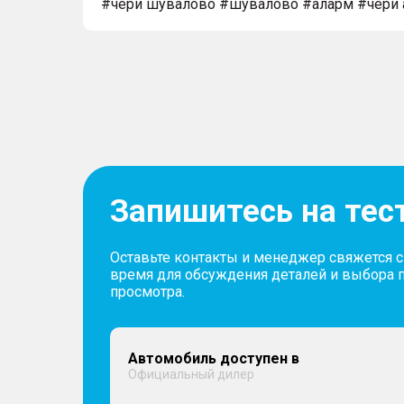
#чери шувалово #шувалово #аларм #чери 
Запишитесь на тес
Оставьте контакты и менеджер свяжется 
время для обсуждения деталей и выбора 
просмотра.
Автомобиль доступен в
Официальный дилер