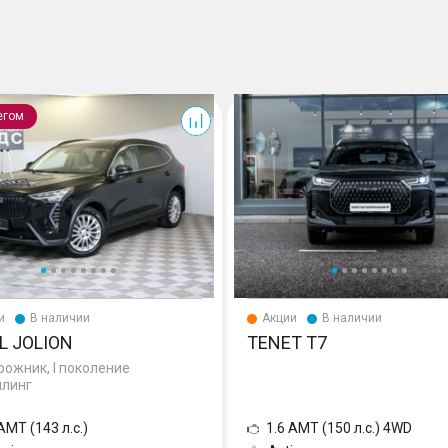
T7
егом
и
В наличии
Акции
В наличии
L JOLION
TENET T7
ожник, I поколение
йлинг
AMT (143 л.с.)
1.6 AMT (150 л.с.) 4WD