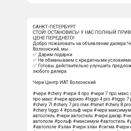
САНКТ-ПЕТЕРБУРГ
СТОЙ! ОСТАНОВИСЬ! У НАС ПОЛНЫЙ ПРИ
ЦЕНЕ ПЕРЕДНЕГО!
Добро пожаловать на объявление дилера Ч
Волхонский, мы:
✅ Дарим подарки
✅ Не обманываем с кредитными условиям
✅ Готовы действительно улучшить предло
любого дилера
Чери Центр ИАТ Волхонский
#чери #chery #чери 4 про #чери 7 про макс 
про макс #чери арризо #tiggo 4 pro #tiggo 7 
#chery 7l #chery 7 pro max #tenet #chery 8 pr
#chery tiggo 4 #рольф чери #чери максиму
автостиль #чери автостиль #чери дакар #ч
автополе #рольф #максимум #автостиль #
#автополе #элан #чери элан #сигма #чери 