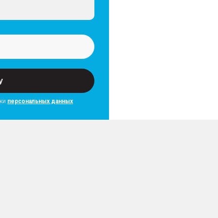
у
тки
персональных данных