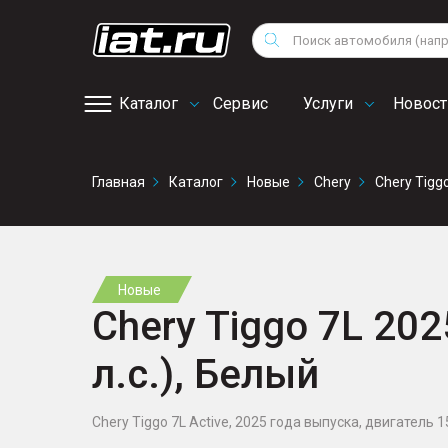
Мотоциклы
Vo
Снегоходы
Поиск
Au
Квадроциклы
Ci
Каталог
Сервис
Услуги
Новост
Онлайн запись на
Главная
Каталог
Новые
Chery
Chery Tigg
сервис
Новые
Chery Tiggo 7L 202
л.с.), Белый
Chery Tiggo 7L Active, 2025 года выпуска, двигатель 15