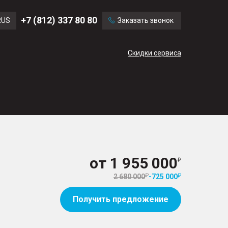
Ford
Land Rover
+7 (812) 337 80 80
RUS
Заказать звонок
Volvo
Cadillac
ENG
Скидки сервиса
CN
от
1 955 000
2 680 000
-
725 000
Получить предложение