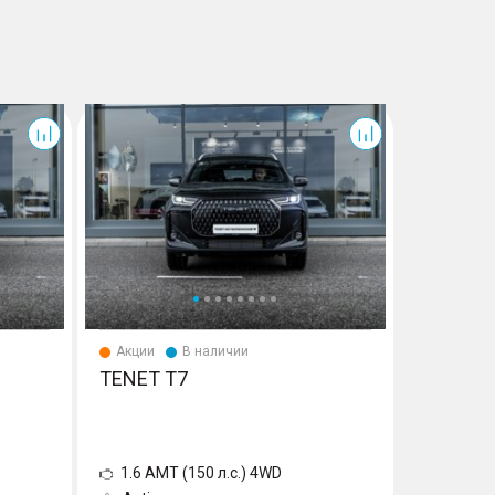
T7
T7
Акции
В наличии
Акции
TENET T7
TENET 
1.6 AMT (150 л.с.) 4WD
1.6 AMT