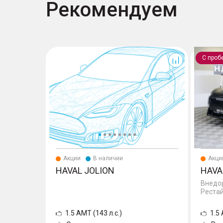
Рекомендуем
Jolion
Jolion
С проб
Акции
В наличии
Акци
HAVAL JOLION
HAVA
Внедор
Реста
1.5 AMT (143 л.с.)
1.5 