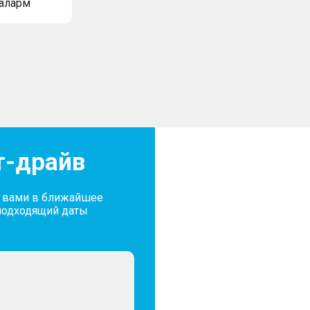
аларм
т-драйв
с вами в ближайшее
подходящий даты