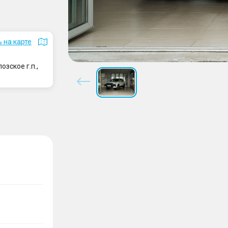
 на карте
зское г.п.,