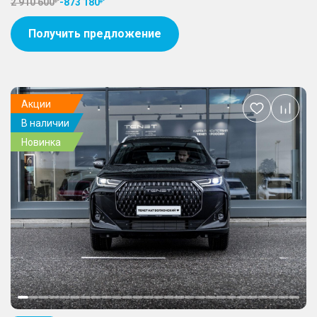
2 910 600
-
873 180
Получить предложение
Акции
Добавить
В наличии
в
избранное
Новинка