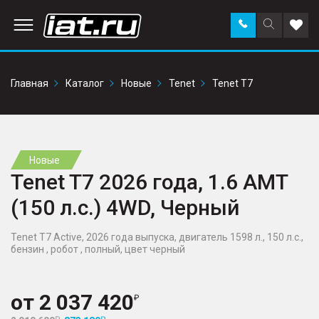
Заказать
Поиск
Доба
звонок
по
в
сайту
избр
Главная
Каталог
Новые
Tenet
Tenet T7
Новые
Tenet T7 2026 года, 1.6 AMT
(150 л.с.) 4WD, Черный
Tenet T7 Active, 2026 года выпуска, двигатель 1598 л., 150 л.с.,
бензин , робот , полный, цвет черный
от
2 037 420