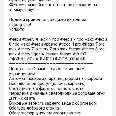
💥Ежемесячный платеж по цене расходов на
коммуналку!
Полный привод теперь даже выгоднее
переднего!
Успейте
#чери #chery #чери 4 про #чери 7 про макс #чери
8 про макс #чери арризо #tiggo 4 pro #tiggo 7 pro
max #chery 7l #chery 7 pro max #tenet #chery 8 pro
max #chery tiggo 4 #тенет #tenet #t8 #t7
#ФУНКЦИОНАЛЬНОЕ ОБОРУДОВАНИЕ
———————————————————————————
Центральный замок с дистанционным
управлением
Автоматическое запирание дверей на скорости
Бесключевой доступ (ключ в кармане)
Светодиодные фары основного света
Передние дневные светодиодные ходовые огни
Датчик света
Боковые зеркала заднего вида с обогревом
Обогрев лобового стекла
Обогрев форсунок стеклоомывателя