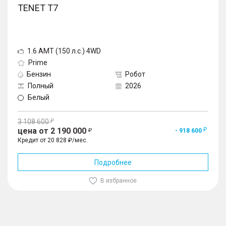
TENET T7
1.6 AMT (150 л.с.) 4WD
Prime
Бензин
Робот
Полный
2026
Белый
3 108 600
цена от 2 190 000
- 918 600
Кредит от 20 828 ₽/мес.
Подробнее
В избранное
1
/
10