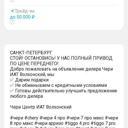
Показать
тултип
Трейд-ин
до 50 000 ₽
Показать
тултип
САНКТ-ПЕТЕРБУРГ
СТОЙ! ОСТАНОВИСЬ! У НАС ПОЛНЫЙ ПРИВОД
ПО ЦЕНЕ ПЕРЕДНЕГО!
Добро пожаловать на объявление дилера Чери
ИАТ Волхонский, мы:
✅ Дарим подарки
✅ Не обманываем с кредитными условиями
✅ Готовы действительно улучшить предложение
любого дилера
Чери Центр ИАТ Волхонский
#чери #chery #чери 4 про #чери 7 про макс #чери
8 про макс #чери арризо #tiggo 4 pro #tiggo 7 pro