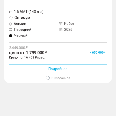
1.5 AMT (143 л.с.)
Оптимум
Бензин
Робот
Передний
2026
Черный
2 449 000
цена от 1 799 000
- 650 000
Кредит от 16 408 ₽/мес.
Подробнее
В избранное
1
/
10