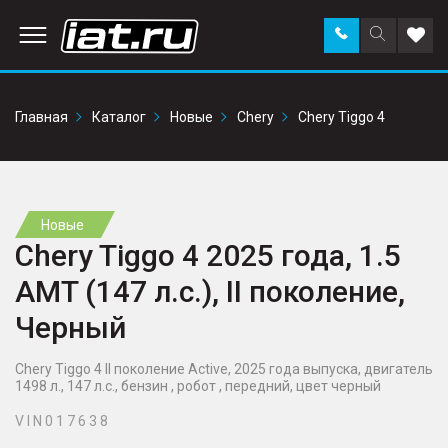
Заказать
Поиск
Доба
звонок
по
в
сайту
избр
Главная
Каталог
Новые
Chery
Chery Tiggo 4
Новые
Chery Tiggo 4 2025 года, 1.5
AMT (147 л.с.), II поколение,
Черный
Chery Tiggo 4 II поколение Active, 2025 года выпуска, двигатель
1498 л., 147 л.с., бензин , робот , передний, цвет черный
V I N 0 1 7 6 3 8