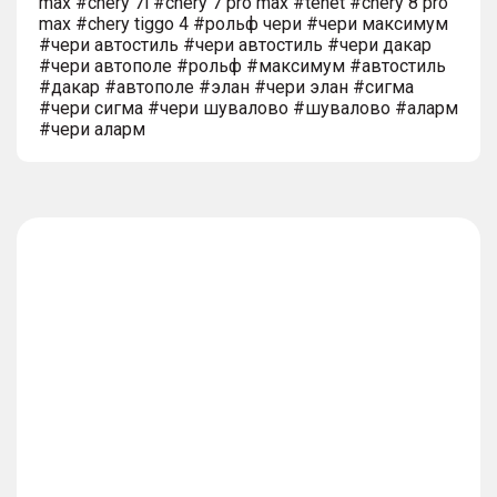
max #chery 7l #chery 7 pro max #tenet #chery 8 pro
max #chery tiggo 4 #рольф чери #чери максимум
#чери автостиль #чери автостиль #чери дакар
#чери автополе #рольф #максимум #автостиль
#дакар #автополе #элан #чери элан #сигма
#чери сигма #чери шувалово #шувалово #аларм
#чери аларм