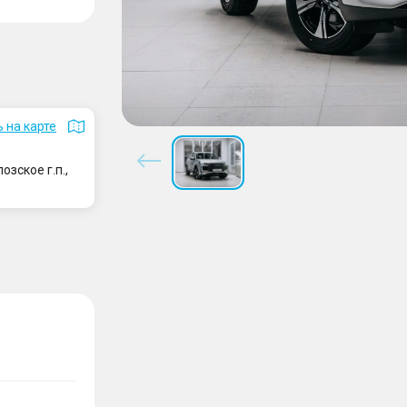
 на карте
зское г.п.,