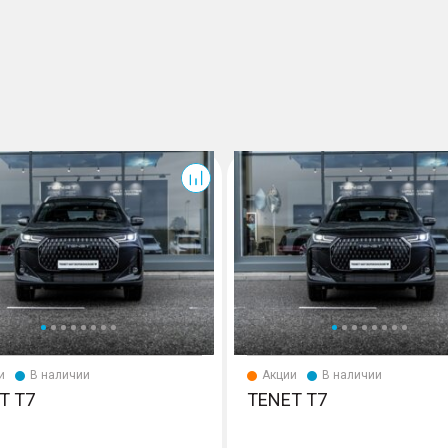
T7
и
В наличии
Акции
В наличии
T T7
TENET T7