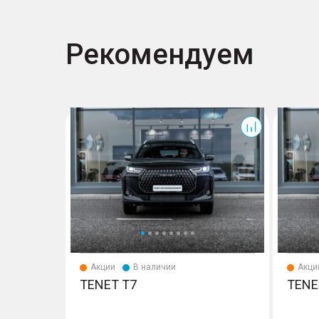
Рекомендуем
T7
T7
Акции
В наличии
Акци
TENET T7
TENE