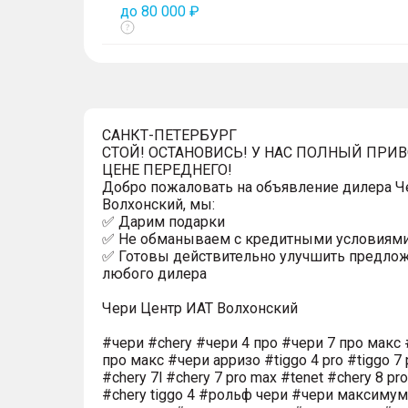
до 80 000 ₽
Показать
тултип
САНКТ-ПЕТЕРБУРГ
СТОЙ! ОСТАНОВИСЬ! У НАС ПОЛНЫЙ ПРИ
ЦЕНЕ ПЕРЕДНЕГО!
Добро пожаловать на объявление дилера Ч
Волхонский, мы:
✅ Дарим подарки
✅ Не обманываем с кредитными условиям
✅ Готовы действительно улучшить предло
любого дилера
Чери Центр ИАТ Волхонский
#чери #chery #чери 4 про #чери 7 про макс 
про макс #чери арризо #tiggo 4 pro #tiggo 7 
#chery 7l #chery 7 pro max #tenet #chery 8 pr
#chery tiggo 4 #рольф чери #чери максиму