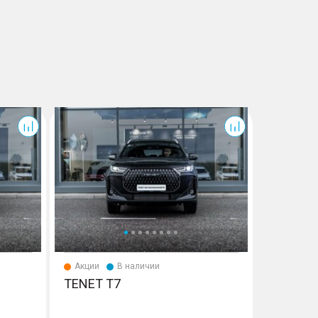
T7
T7
Акции
В наличии
Акции
TENET T7
TENET 