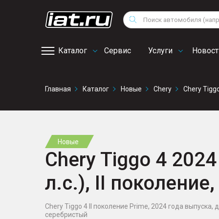
Мотоциклы
Vo
Снегоходы
Поиск
Au
Квадроциклы
Ci
Каталог
Сервис
Услуги
Новост
Онлайн запись на
Главная
Каталог
Новые
Chery
Chery Tigg
сервис
Новые
Chery Tiggo 4 2024
л.с.), II поколени
Chery Tiggo 4 II поколение Prime, 2024 года выпуска, д
серебристый