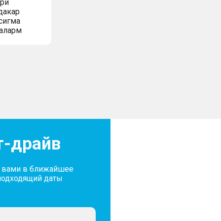
ери
дакар
сигма
аларм
т-драйв
с вами в ближайшее
подходящий даты