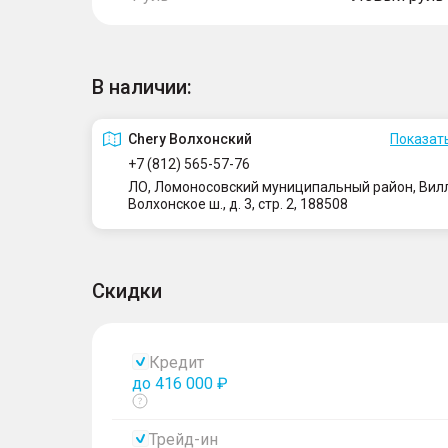
В наличии:
Сhery Волхонский
Показать
+7 (812) 565-57-76
ЛО, Ломоносовский муниципальный район, Вилло
Волхонское ш., д. 3, стр. 2, 188508
Скидки
Кредит
до 416 000 ₽
Показать
тултип
Трейд-ин