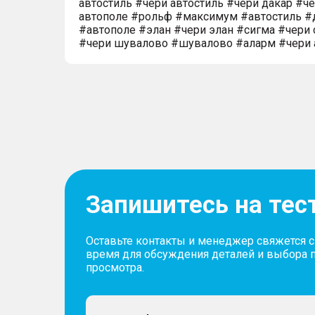
автостиль #чери автостиль #чери дакар #ч
автополе #рольф #максимум #автостиль #
#автополе #элан #чери элан #сигма #чери 
#чери шувалово #шувалово #аларм #чери 
Запишитесь на тес
Оставьте контакты и менеджер свяжется 
время для обсуждения деталей и выбора 
просмотра.