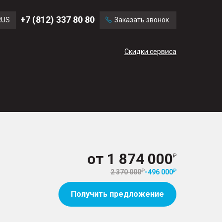
Ford
Land Rover
+7 (812) 337 80 80
RUS
Заказать звонок
Volvo
Cadillac
ENG
Скидки сервиса
CN
от
1 874 000
2 370 000
-
496 000
Получить предложение