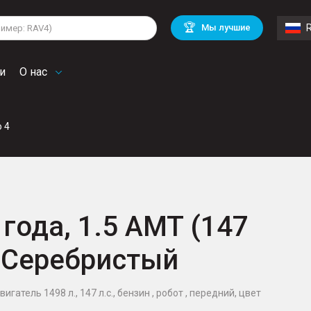
lkswagen
Mitsubishi
BMW
🏆
Мы лучшие
di
Chevrolet
Mercedes Benz
troen
Mini
и
О нас
o 4
 года, 1.5 AMT (147
е, Серебристый
вигатель 1498 л., 147 л.с., бензин , робот , передний, цвет