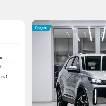
Продан
к
й
л.с.)