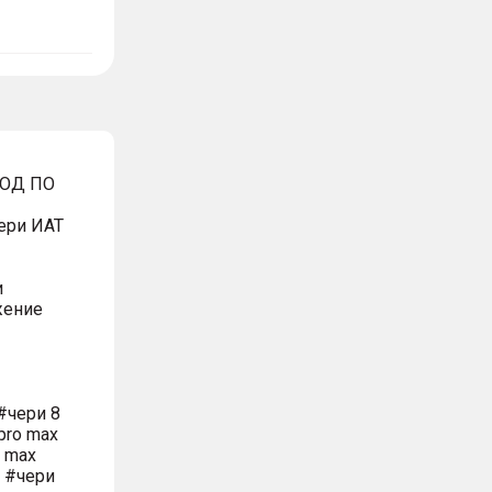
ВОД ПО
ери ИАТ
и
жение
#чери 8
pro max
o max
м #чери