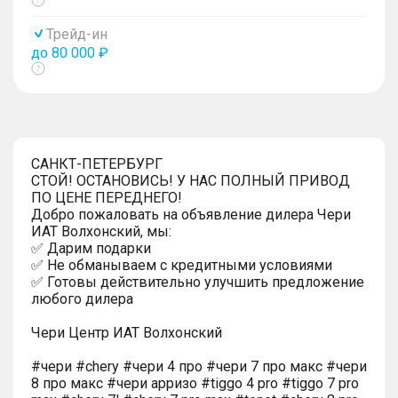
Показать
тултип
Трейд-ин
до 80 000 ₽
Показать
тултип
САНКТ-ПЕТЕРБУРГ
СТОЙ! ОСТАНОВИСЬ! У НАС ПОЛНЫЙ ПРИВОД
ПО ЦЕНЕ ПЕРЕДНЕГО!
Добро пожаловать на объявление дилера Чери
ИАТ Волхонский, мы:
✅ Дарим подарки
✅ Не обманываем с кредитными условиями
✅ Готовы действительно улучшить предложение
любого дилера
Чери Центр ИАТ Волхонский
#чери #chery #чери 4 про #чери 7 про макс #чери
8 про макс #чери арризо #tiggo 4 pro #tiggo 7 pro