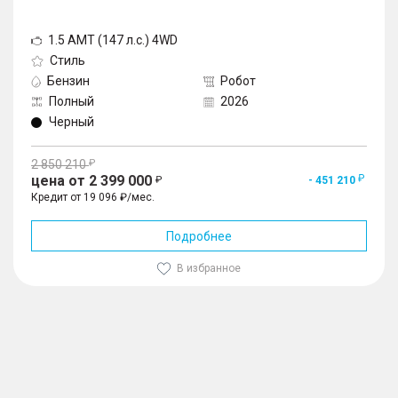
1.5 AMT (147 л.с.) 4WD
Стиль
Бензин
Робот
Полный
2026
Черный
2 850 210
цена от 2 399 000
- 451 210
Кредит от 19 096 ₽/мес.
Подробнее
В избранное
1
/
10