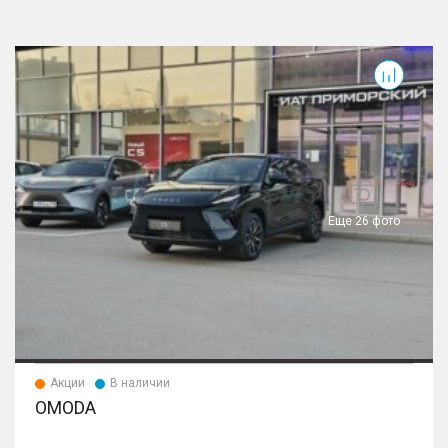
T
Еще 26 фото
Акции
В наличии
OMODA