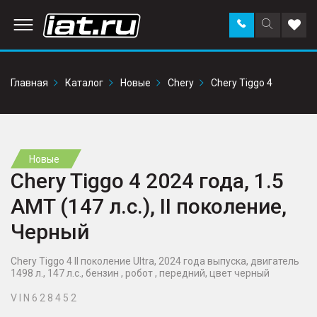
Заказать
Поиск
Доба
звонок
по
в
сайту
избр
Главная
Каталог
Новые
Chery
Chery Tiggo 4
Новые
Chery Tiggo 4 2024 года, 1.5
AMT (147 л.с.), II поколение,
Черный
Chery Tiggo 4 II поколение Ultra, 2024 года выпуска, двигатель
1498 л., 147 л.с., бензин , робот , передний, цвет черный
V I N 6 2 8 4 5 2