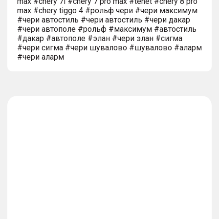
max #chery 7l #chery 7 pro max #tenet #chery 8 pro
max #chery tiggo 4 #рольф чери #чери максимум
#чери автостиль #чери автостиль #чери дакар
#чери автополе #рольф #максимум #автостиль
#дакар #автополе #элан #чери элан #сигма
#чери сигма #чери шувалово #шувалово #аларм
#чери аларм