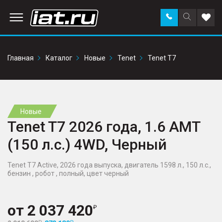
Заказать
Поиск
Доба
звонок
по
в
сайту
избр
Главная
Каталог
Новые
Tenet
Tenet T7
Новые
Tenet T7 2026 года, 1.6 AMT
(150 л.с.) 4WD, Черный
Tenet T7 Active, 2026 года выпуска, двигатель 1598 л., 150 л.с.,
бензин , робот , полный, цвет черный
от
2 037 420