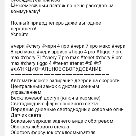
💥Ежемесячный платеж по цене расходов на
коммуналку!
Полный привод теперь даже выгоднее
переднего!
Успейте
#чери #chery #чери 4 про #чери 7 про макс #чери
8 про макс #чери арризо #tiggo 4 pro #tiggo 7 pro
max #chery 7l #chery 7 pro max #tenet #chery 8 pro
max #chery tiggo 4 #тенет #tenet #t8 #t7
#ФУНКЦИОНАЛЬНОЕ ОБОРУДОВАНИЕ
———————————————————————————
Автоматическое запирание дверей на скорости
Центральный замок с дистанционным
управлением
Бесключевой доступ (ключ в кармане)
Светодиодные фары основного света
Передние дневные светодиодные ходовые огни
Датчик света
Боковые зеркала заднего вида с обогревом
Обогрев лобового стекла
Обогрев форсунок стеклоомывателя