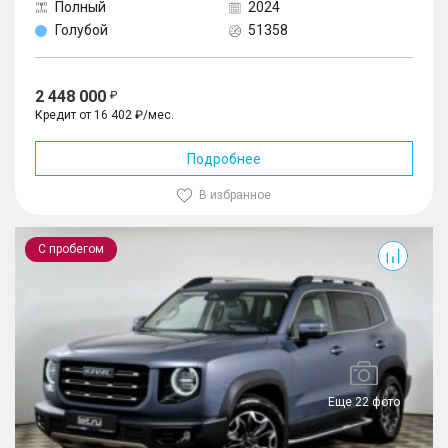
Полный
2024
Голубой
51358
2 448 000
Кредит от 16 402 ₽/мес.
Подробнее
В избранное
Dargo
С пробегом
Еще 22 фото