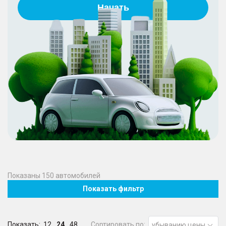
Начать
Показаны
150
автомобилей
Показать фильтр
Показать:
12
24
48
Сортировать по:
убыванию цены