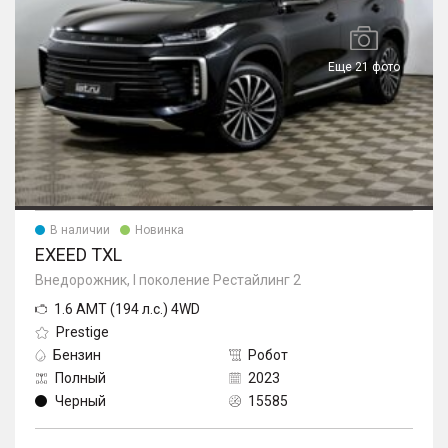
Еще 21 фото
В наличии
Новинка
EXEED TXL
Внедорожник, I поколение Рестайлинг 2
1.6 AMT (194 л.с.) 4WD
Prestige
Бензин
Робот
Полный
2023
Черный
15585