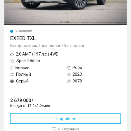
В наличии
EXEED TXL
Внедорожник, I поколение Рестайлинг
2.0 AMT (197 л.с.) 4WD
Sport Edition
Бензин
Робот
Полный
2023
Серый
9678
2 679 000
Кредит от 17 949 ₽/мес.
Подробнее
В избранное