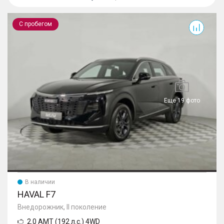
F7
С пробегом
Еще 19 фото
В наличии
HAVAL F7
Внедорожник, II поколение
2.0 AMT (192 л.с.) 4WD