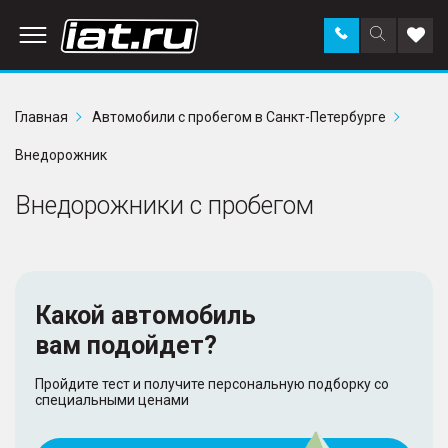
Заказать
Поиск
Доба
звонок
по
в
сайту
избр
Главная
Автомобили с пробегом в Санкт-Петербурге
Внедорожник
Внедорожники с пробегом
Какой автомобиль
вам подойдет?
Пройдите тест и получите персональную подборку со
специальными ценами