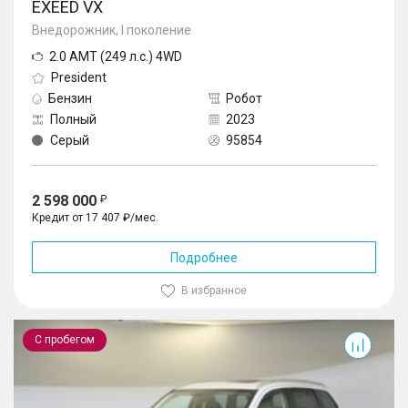
EXEED VX
Внедорожник, I поколение
2.0 AMT (249 л.с.) 4WD
President
Бензин
Робот
Полный
2023
Серый
95854
2 598 000
Кредит от 17 407 ₽/мес.
Подробнее
В избранное
Outlander
С пробегом