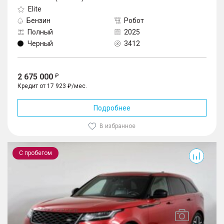
Elite
Бензин
Робот
Полный
2025
Черный
3412
2 675 000
Кредит от 17 923 ₽/мес.
Подробнее
В избранное
Range Rover Velar
С пробегом