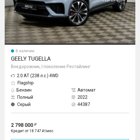
Еще 25 фото
В наличии
GEELY TUGELLA
Внедорожник, I поколение Рестайлинг
2.0 AT (238 л.с.) 4WD
Flagship
Бензин
Автомат
Полный
2022
Серый
44387
2 798 000
Кредит от 18 747 ₽/мес.