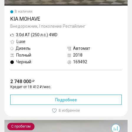
В наличии
KIA MOHAVE
Внедорожник, I поколение Рестайлинг
3.0d AT (250 л.с.) 4WD
Luxe
Дизель
Автомат
Полный
2018
Черный
169492
2 748 000
Кредит от 18 412 ₽/мес.
Подробнее
В избранное
Land Cruiser Prado
С пробегом