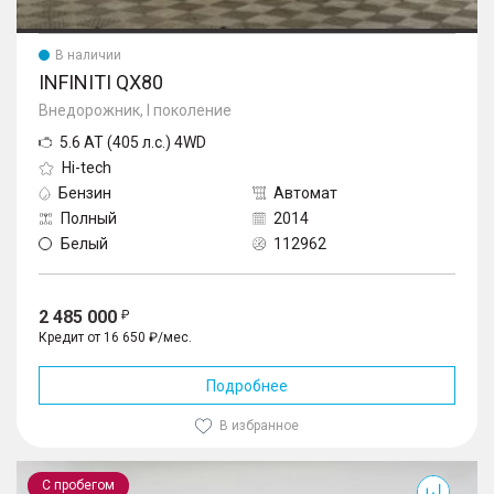
В наличии
INFINITI QX80
Внедорожник, I поколение
5.6 AT (405 л.с.) 4WD
Hi-tech
Бензин
Автомат
Полный
2014
Белый
112962
2 485 000
Кредит от 16 650 ₽/мес.
Подробнее
В избранное
H3
С пробегом