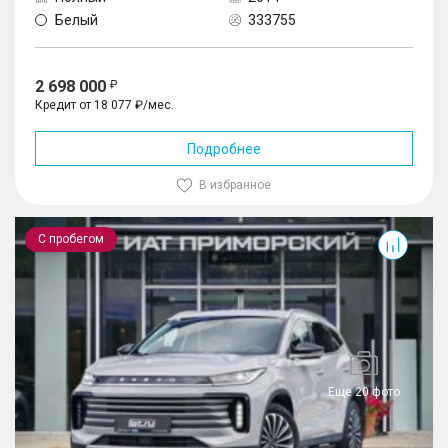
Белый
333755
2 698 000
Кредит от 18 077 ₽/мес.
Подробнее
В избранное
TXL
С пробегом
Еще 20 фото