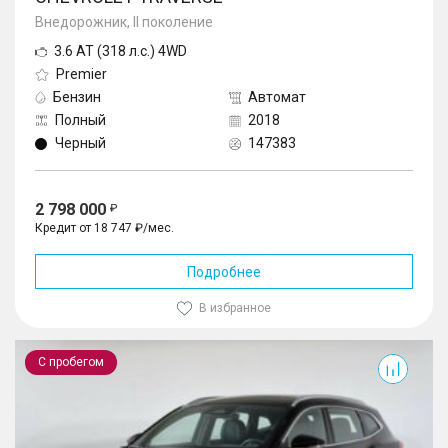
Внедорожник, II поколение
3.6 AT (318 л.с.) 4WD
Premier
Бензин
Автомат
Полный
2018
Черный
147383
2 798 000
Кредит от 18 747 ₽/мес.
Подробнее
В избранное
TXL
С пробегом