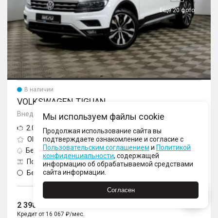
Еще 20 фото
В наличии
VOLKSWAGEN TIGUAN
Внедорожник, II поколение
Мы используем файлы cookie
2.0 AMT (180 л.с.) 4WD
Продолжая использование сайта вы
OFFROAD
подтверждаете ознакомление и согласие с
Пользовательским соглашением
и
Политикой
Бензин
Робот
конфиденциальности
, содержащей
Полный
2020
информацию об обрабатываемой средствами
сайта информации.
Белый
146252
Согласен
2 398 000
Кредит от 16 067 ₽/мес.