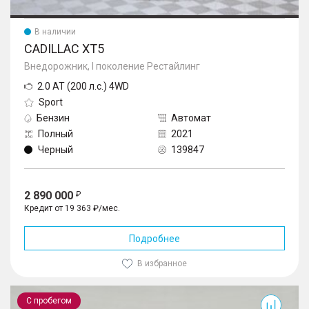
В наличии
CADILLAC XT5
Внедорожник, I поколение Рестайлинг
2.0 AT (200 л.с.) 4WD
Sport
Бензин
Автомат
Полный
2021
Черный
139847
2 890 000
Кредит от 19 363 ₽/мес.
Подробнее
В избранное
J8
С пробегом