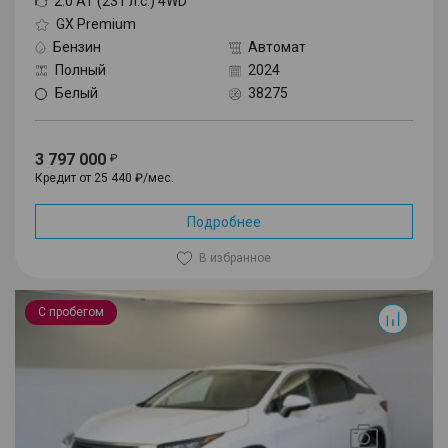
2.0 AT (231 л.с.) 4WD
GX Premium
Бензин
Автомат
Полный
2024
Белый
38275
3 797 000
Кредит от 25 440 ₽/мес.
Подробнее
В избранное
RX
С пробегом