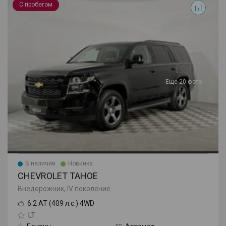
С пробегом
Еще 20 фото
В наличии
Новинка
CHEVROLET TAHOE
Внедорожник, IV поколение
6.2 AT (409 л.с.) 4WD
LT