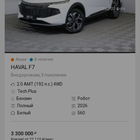
Еще 21 фото
Акции
В наличии
HAVAL F7
Внедорожник, II поколение
2.0 AMT (192 л.с.) 4WD
Tech Plus
Бензин
Робот
Полный
2026
Белый
560
3 300 000
Кредит от 22 110 ₽/мес.