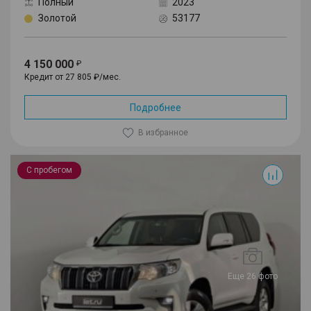
Полный
2023
Золотой
53177
4 150 000
Кредит от 27 805 ₽/мес.
Подробнее
В избранное
Land Cruiser Prado
С пробегом
Еще 26 фото