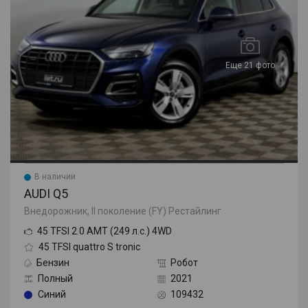
Еще 21 фото
В наличии
AUDI Q5
Внедорожник, II поколение (FY) Рестайлинг
45 TFSI 2.0 AMT (249 л.с.) 4WD
45 TFSI quattro S tronic
Бензин
Робот
Полный
2021
Синий
109432