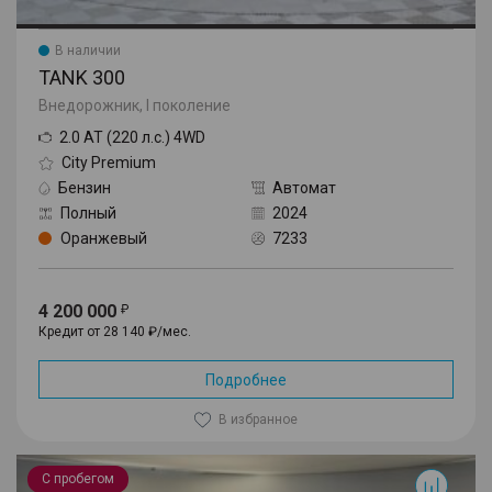
В наличии
TANK 300
Внедорожник, I поколение
2.0 AT (220 л.с.) 4WD
City Premium
Бензин
Автомат
Полный
2024
Оранжевый
7233
4 200 000
Кредит от 28 140 ₽/мес.
Подробнее
В избранное
500
С пробегом