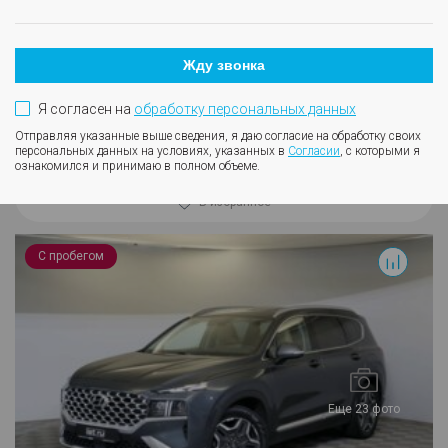
Полный
2020
Синий
175388
Жду звонка
3 725 000
Я согласен на
обработку персональных данных
Кредит от 24 958 ₽/мес.
Отправляя указанные выше сведения, я даю согласие на обработку своих
персональных данных на условиях, указанных в
Согласии
, с которыми я
Подробнее
ознакомился и принимаю в полном объеме.
В избранное
Santa Fe
С пробегом
Еще 23 фото