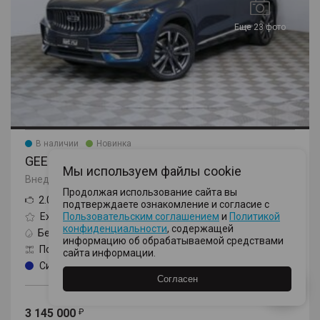
Еще 23 фото
В наличии
Новинка
GEELY MONJARO
Мы используем файлы cookie
Внедорожник, I поколение
Продолжая использование сайта вы
2.0 AT (238 л.с.) 4WD
подтверждаете ознакомление и согласие с
Exclusive (2023)
Пользовательским соглашением
и
Политикой
конфиденциальности
, содержащей
Бензин
Автомат
информацию об обрабатываемой средствами
Полный
2023
сайта информации.
Синий
62465
Согласен
3 145 000