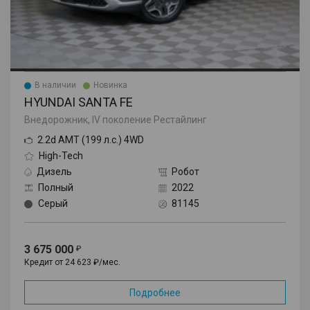
В наличии
Новинка
HYUNDAI SANTA FE
Внедорожник, IV поколение Рестайлинг
2.2d AMT (199 л.с.) 4WD
High-Tech
Дизель
Робот
Полный
2022
Серый
81145
3 675 000
Кредит от 24 623 ₽/мес.
Подробнее