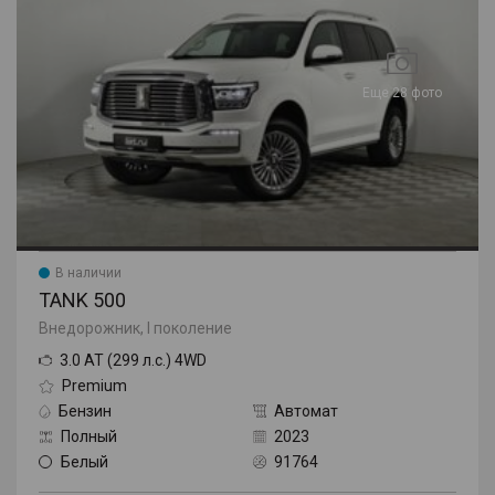
Еще 28 фото
В наличии
TANK 500
Внедорожник, I поколение
3.0 AT (299 л.с.) 4WD
Premium
Бензин
Автомат
Полный
2023
Белый
91764