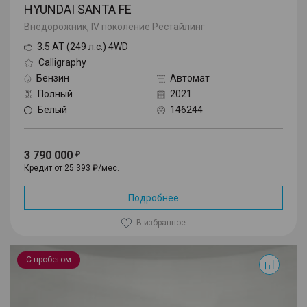
HYUNDAI SANTA FE
Внедорожник, IV поколение Рестайлинг
3.5 AT (249 л.с.) 4WD
Calligraphy
Бензин
Автомат
Полный
2021
Белый
146244
3 790 000
Кредит от 25 393 ₽/мес.
Подробнее
В избранное
500
С пробегом