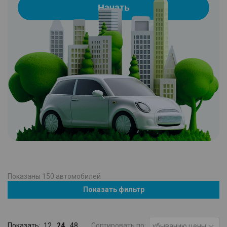
Начать
Показаны
150
автомобилей
Показать фильтр
Показать:
12
24
48
Сортировать по:
убыванию цены