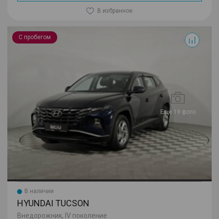
В избранное
Tucson
С пробегом
Еще 19 фото
В наличии
HYUNDAI TUCSON
Внедорожник, IV поколение