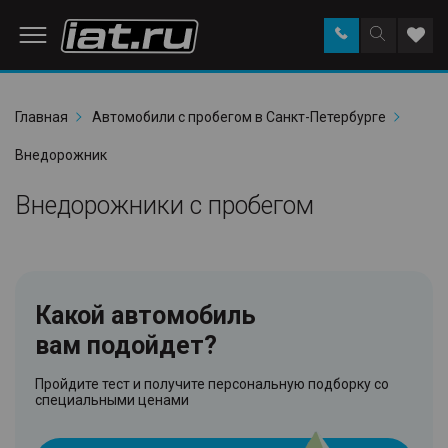
Заказать
Поиск
Доба
звонок
по
в
сайту
избр
Главная
Автомобили с пробегом в Санкт-Петербурге
Внедорожник
Внедорожники с пробегом
Какой автомобиль
вам подойдет?
Пройдите тест и получите персональную подборку со
специальными ценами