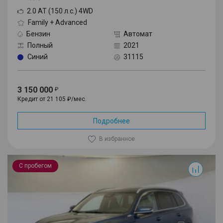
2.0 AT (150 л.с.) 4WD
Family + Advanced
Бензин
Автомат
Полный
2021
Синий
31115
3 150 000
Кредит от 21 105 ₽/мес.
Подробнее
В избранное
Monjaro
С пробегом