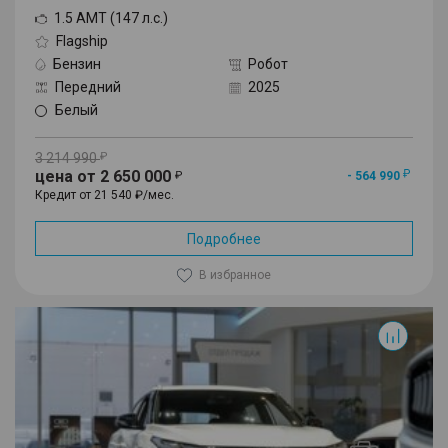
1.5 AMT (147 л.с.)
Flagship
Бензин
Робот
Передний
2025
Белый
3 214 990
цена от 2 650 000
- 564 990
Кредит от 21 540 ₽/мес.
Подробнее
В избранное
Cityray