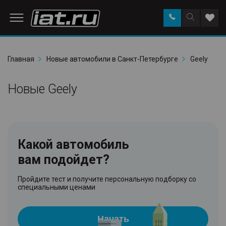
Заказать
Поиск
Доба
звонок
по
в
сайту
избр
Главная
Новые автомобили в Санкт-Петербурге
Geely
Новые Geely
Какой автомобиль
вам подойдет?
Пройдите тест и получите персональную подборку со
специальными ценами
Начать