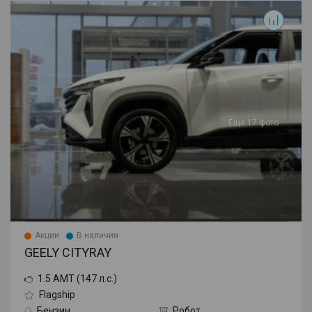
Cityray
Еще 17 фото
Акции
В наличии
GEELY CITYRAY
1.5 AMT (147 л.с.)
Flagship
Бензин
Робот