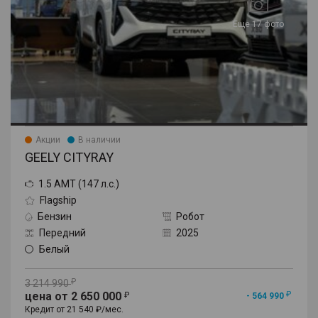
Еще 17 фото
Акции
В наличии
GEELY CITYRAY
1.5 AMT (147 л.с.)
Flagship
Бензин
Робот
Передний
2025
Белый
3 214 990
цена от 2 650 000
- 564 990
Кредит от 21 540 ₽/мес.