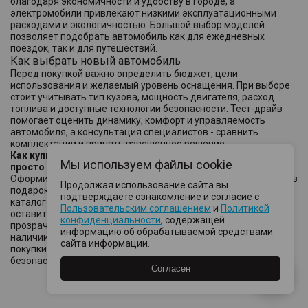
благодаря экономичности и удобству в городе, а
электромобили привлекают низкими эксплуатационными
расходами и экологичностью. Большой выбор моделей
позволяет подобрать автомобиль как для ежедневных
поездок, так и для путешествий.
Как выбрать новый автомобиль
Перед покупкой важно определить бюджет, цели
использования и желаемый уровень оснащения. При выборе
стоит учитывать тип кузова, мощность двигателя, расход
топлива и доступные технологии безопасности. Тест-драйв
помогает оценить динамику, комфорт и управляемость
автомобиля, а консультация специалистов - сравнить
комплектации и принять взвешенное решение.
Как купить новый автомобиль максимально быстро,
Мы используем файлы cookie
просто и безопасно
Оформить покупку нового автомобиля для бизнеса, себе или в
Продолжая использование сайта вы
подарок можно максимально быстро: выбрать модель в
подтверждаете ознакомление и согласие с
каталоге, рассчитать кредит, записаться на тест-драйв и
Пользовательским соглашением
и
Политикой
оставить заявку онлайн. Официальный дилер обеспечивает
конфиденциальности
, содержащей
прозрачные условия сделки, широкий выбор автомобилей в
информацию об обрабатываемой средствами
наличии и профессиональную поддержку на всех этапах
сайта информации.
покупки. Это делает приобретение нового авто удобным,
безопасным и выгодным решением.
Согласен