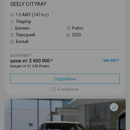
GEELY CITYRAY
1.5 AMT (147 л.с.)
Flagship
Бензин
Робот
Передний
2025
Белый
3 214 990
цена от 2 650 000
- 564 990
Кредит от 21 540 ₽/мес.
Подробнее
В избранное
Cityray