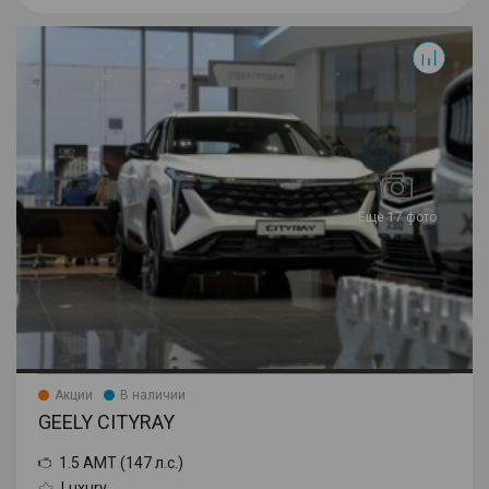
Cityray
Еще 17 фото
Акции
В наличии
GEELY CITYRAY
1.5 AMT (147 л.с.)
Luxury