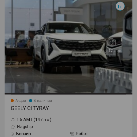
Еще 17 фото
Акции
В наличии
GEELY CITYRAY
1.5 AMT (147 л.с.)
Flagship
Бензин
Робот