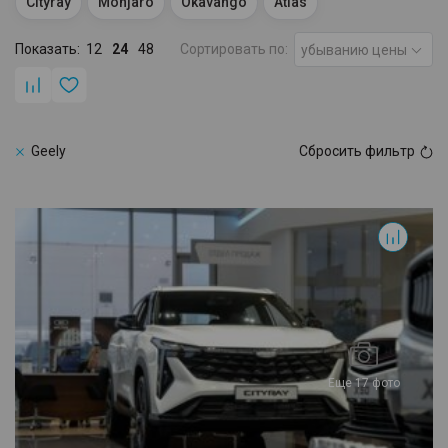
Cityray
Monjaro
Okavango
Atlas
Показать:
12
24
48
Сортировать по:
убыванию цены
Geely
Сбросить фильтр
Cityray
Еще 17 фото