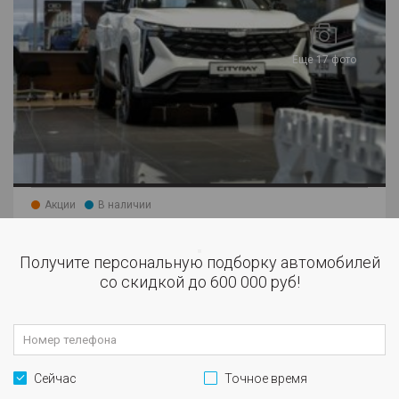
Еще 17 фото
Акции
В наличии
GEELY CITYRAY
Кнопка
Получите персональную подборку автомобилей
1.5 AMT (147 л.с.)
закрытия
со скидкой до 600 000 руб!
Flagship
модального
окна
Бензин
Робот
Передний
2025
Белый
Сейчас
Точное время
3 214 990