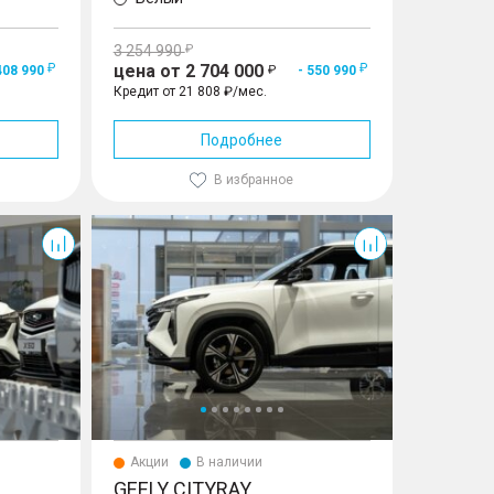
3 254 990
цена от 2 704 000
408 990
- 550 990
Кредит от 21 808 ₽/мес.
Подробнее
В избранное
Cityray
Акции
В наличии
GEELY CITYRAY