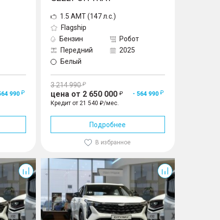
1.5 AMT (147 л.с.)
Flagship
Бензин
Робот
Передний
2025
Белый
3 214 990
цена от 2 650 000
564 990
- 564 990
Кредит от 21 540 ₽/мес.
Подробнее
В избранное
Cityray