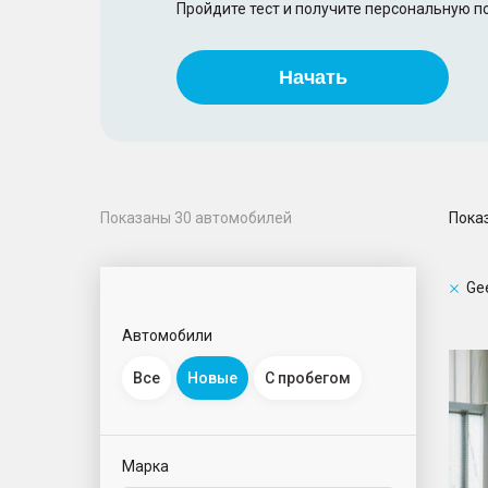
Пройдите тест и получите персональную 
Начать
Пока
Показаны
30
автомобилей
Ge
Автомобили
Okav
Все
Новые
С пробегом
Марка