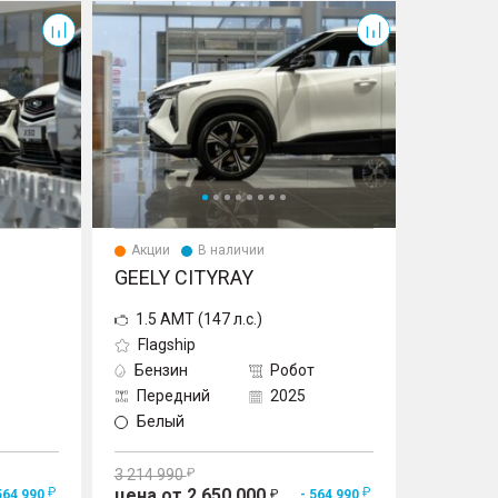
Cityray
Акции
В наличии
GEELY CITYRAY
1.5 AMT (147 л.с.)
Flagship
Бензин
Робот
Передний
2025
Белый
3 214 990
цена от 2 650 000
564 990
- 564 990