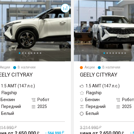
ay
Cityray
Акции
В наличии
Акции
В наличии
EELY CITYRAY
GEELY CITYRAY
1.5 AMT (147 л.с.)
1.5 AMT (147 л.с.)
Flagship
Flagship
Бензин
Робот
Бензин
Робот
Передний
2025
Передний
2025
Белый
Белый
214 990
3 214 990
ена от 2 650 000
цена от 2 650 000
- 564 990
- 