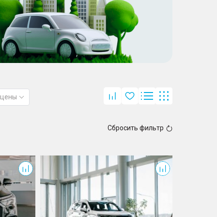
 цены
Сбросить фильтр
Okavango