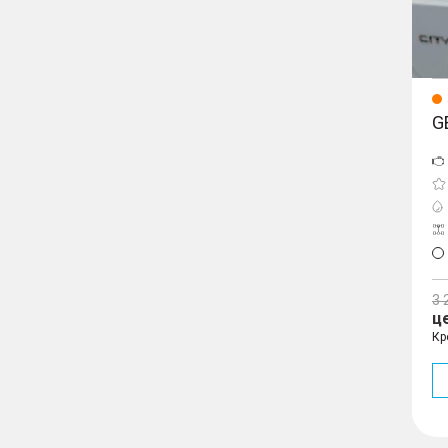
G
3 
ц
Кр