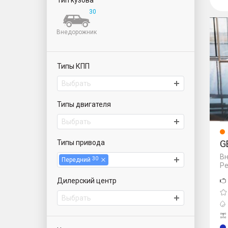
Тип кузова
30
Okav
Внедорожник
Типы КПП
Выбрать
Типы двигателя
Выбрать
Типы привода
G
Вн
30
Передний
Ре
Дилерский центр
Выбрать