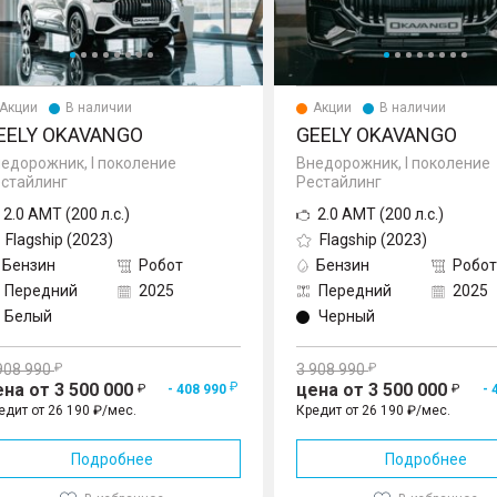
Акции
В наличии
Акции
В наличии
EELY OKAVANGO
GEELY OKAVANGO
едорожник, I поколение
Внедорожник, I поколение
стайлинг
Рестайлинг
2.0 AMT (200 л.с.)
2.0 AMT (200 л.с.)
Flagship (2023)
Flagship (2023)
Бензин
Робот
Бензин
Робот
Передний
2025
Передний
2025
Белый
Черный
908 990
3 908 990
ена от 3 500 000
цена от 3 500 000
- 408 990
- 
едит от 26 190 ₽/мес.
Кредит от 26 190 ₽/мес.
Подробнее
Подробнее