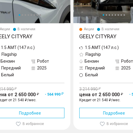
Акции
В наличии
Акции
В наличии
EELY CITYRAY
GEELY CITYRAY
1.5 AMT (147 л.с.)
1.5 AMT (147 л.с.)
Flagship
Flagship
Бензин
Робот
Бензин
Робот
Передний
2025
Передний
2025
Белый
Белый
214 990
3 214 990
ена от 2 650 000
цена от 2 650 000
- 564 990
- 
едит от 21 540 ₽/мес.
Кредит от 21 540 ₽/мес.
Подробнее
Подробнее
В избранное
В избранное