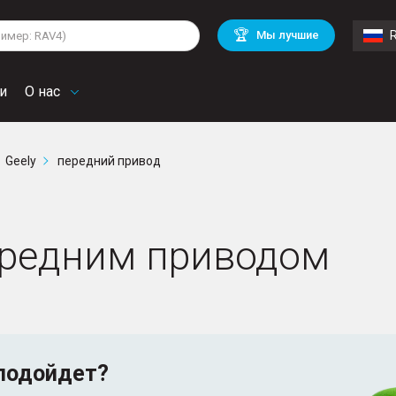
lkswagen
Mitsubishi
BMW
🏆
Мы лучшие
di
Chevrolet
Mercedes Benz
troen
Mini
и
О нас
Geely
передний привод
ередним приводом
подойдет?