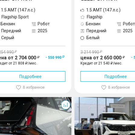
1.5 AMT (147 л.с.)
1.5 AMT (147 л.с.)
Flagship Sport
Flagship
Бензин
Робот
Бензин
Робот
Передний
2025
Передний
2025
Серый
Белый
254 990
3 214 990
ена от 2 704 000
цена от 2 650 000
- 550 990
- 
едит от 21 808 ₽/мес.
Кредит от 21 540 ₽/мес.
Подробнее
Подробнее
В избранное
В избранное
ay
Cityray