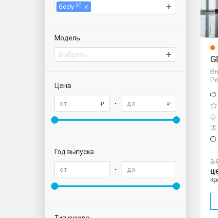
30
Geely
Модель
Выбрать
G
Вн
Ре
Цена
-
Год выпуска
3 
-
ц
Кр