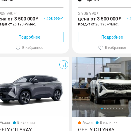
908 990
3 908 990
ена от 3 500 000
цена от 3 500 000
- 408 990
- 
едит от 26 190 ₽/мес.
Кредит от 26 190 ₽/мес.
Подробнее
Подробнее
В избранное
В избранное
ay
Cityray
Акции
В наличии
Акции
В наличии
EELY CITYRAY
GEELY CITYRAY