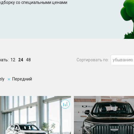
подборку со специальными ценами
зать:
12
24
48
Сортировать по:
убыванию
ely
Передний
ango
Okavango