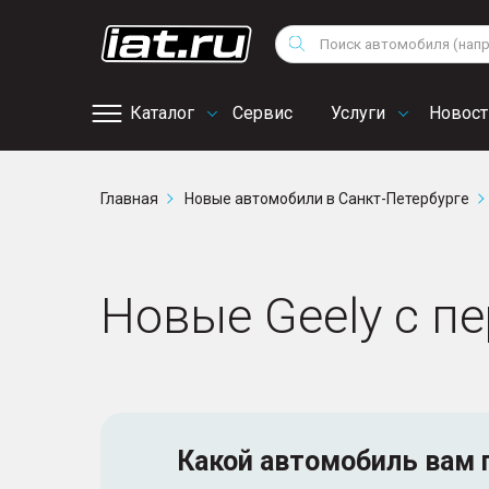
Мотоциклы
Vo
Снегоходы
Поиск
Au
Квадроциклы
Ci
Каталог
Сервис
Услуги
Новост
Онлайн запись на
Главная
Новые автомобили в Санкт-Петербурге
сервис
Новые Geely с п
Какой автомобиль
вам 