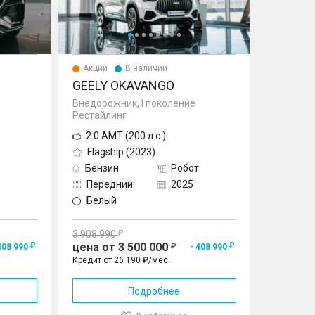
Акции
В наличии
GEELY OKAVANGO
Внедорожник, I поколение
Рестайлинг
2.0 AMT (200 л.с.)
Flagship (2023)
Бензин
Робот
Передний
2025
Белый
3 908 990
цена от 3 500 000
408 990
- 408 990
Кредит от 26 190 ₽/мес.
Подробнее