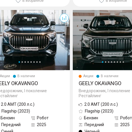
В избранное
В избранное
ango
Okavango
Акции
В наличии
Акции
В наличии
EELY OKAVANGO
GEELY OKAVANGO
едорожник, I поколение
Внедорожник, I поколение
стайлинг
Рестайлинг
2.0 AMT (200 л.с.)
2.0 AMT (200 л.с.)
Flagship (2023)
Flagship (2023)
Бензин
Робот
Бензин
Робот
Передний
2025
Передний
2025
Синий
Черный