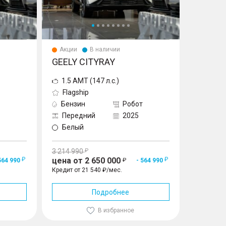
Акции
В наличии
GEELY CITYRAY
1.5 AMT (147 л.с.)
Flagship
Бензин
Робот
Передний
2025
Белый
3 214 990
цена от 2 650 000
564 990
- 564 990
Кредит от 21 540 ₽/мес.
Подробнее
В избранное