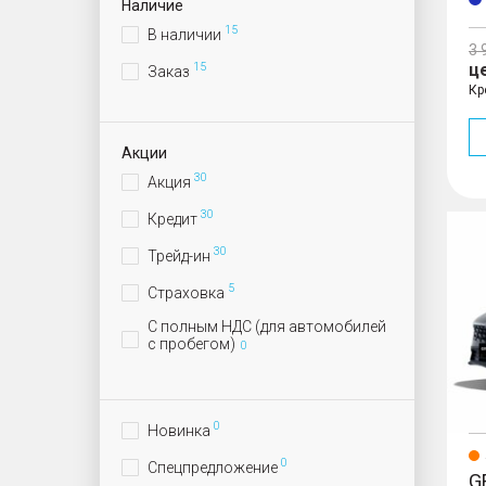
Наличие
15
В наличии
3 
ц
15
Заказ
Кр
Акции
30
Акция
30
Кредит
Cityr
30
Трейд-ин
5
Страховка
С полным НДС (для автомобилей
с пробегом)
0
0
Новинка
0
Спецпредложение
G