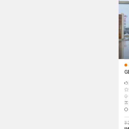
Cityr
G
3 
ц