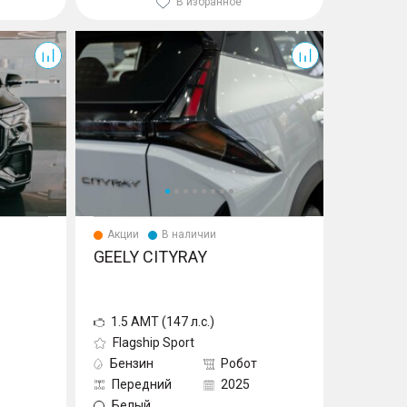
В избранное
Cityray
Акции
В наличии
GEELY CITYRAY
1.5 AMT (147 л.с.)
Flagship Sport
Бензин
Робот
Передний
2025
Белый