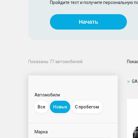
Пройдите тест и получите персональную 
Начать
Пока
Показаны
77
автомобилей
GA
Автомобили
S9
Все
Новые
С пробегом
Марка