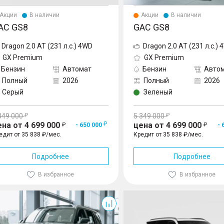
Акции
В наличии
Акции
В наличии
AC GS8
GAC GS8
Dragon 2.0 AT (231 л.с.) 4WD
Dragon 2.0 AT (231 л.с.)
GX Premium
GX Premium
Бензин
Автомат
Бензин
Авто
Полный
2026
Полный
2026
Серый
Зеленый
349 000
5 349 000
ена от 4 699 000
цена от 4 699 000
- 650 000
- 
едит от 35 838 ₽/мес.
Кредит от 35 838 ₽/мес.
Подробнее
Подробнее
В избранное
В избранное
GS8