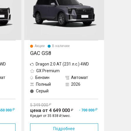
Акции
В наличии
GAC GS8
 4WD
Dragon 2.0 AT (231 л.с.) 4WD
GX Premium
мат
Бензин
Автомат
Полный
2026
Серый
5 349 000
цена от 4 649 000
650 000
- 700 000
Кредит от 35 838 ₽/мес.
Подробнее