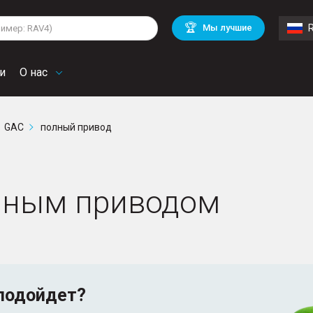
lkswagen
Mitsubishi
BMW
🏆
Мы лучшие
di
Chevrolet
Mercedes Benz
troen
Mini
и
О нас
GAC
полный привод
лным приводом
подойдет?