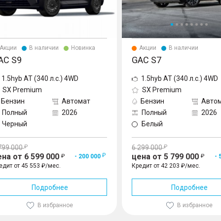
Акции
В наличии
Новинка
Акции
В наличии
AC S9
GAC S7
1.5hyb AT (340 л.с.) 4WD
1.5hyb AT (340 л.с.) 4WD
SX Premium
SX Premium
Бензин
Автомат
Бензин
Авто
Полный
2026
Полный
2026
Черный
Белый
799 000
6 299 000
ена от 6 599 000
цена от 5 799 000
- 200 000
- 
едит от 45 553 ₽/мес.
Кредит от 42 203 ₽/мес.
Подробнее
Подробнее
В избранное
В избранное