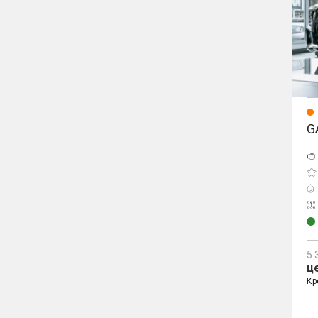
G
5 
ц
Кр