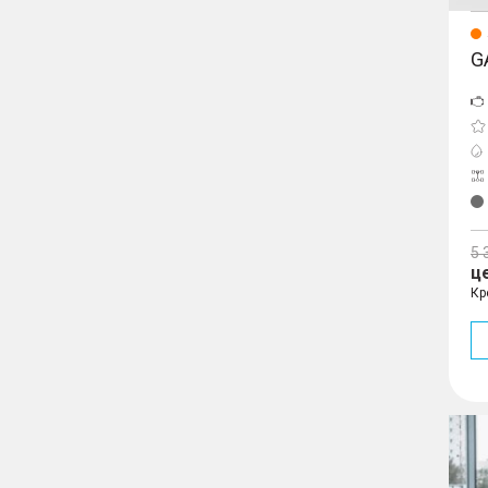
G
5 
ц
Кр
GS8