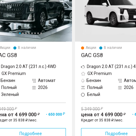
Акции
В наличии
Акции
В наличии
AC GS8
GAC GS8
Dragon 2.0 AT (231 л.с.) 4WD
Dragon 2.0 AT (231 л.с.)
GX Premium
GX Premium
Бензин
Автомат
Бензин
Авто
Полный
2026
Полный
2026
Зеленый
Белый
349 000
5 349 000
ена от 4 699 000
цена от 4 699 000
- 650 000
- 
едит от 35 838 ₽/мес.
Кредит от 35 838 ₽/мес.
Подробнее
Подробнее