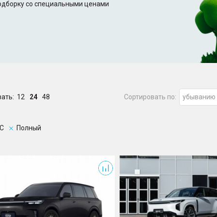
подборку со специальными ценами
зать:
12
24
48
Сортировать по:
убыванию
C
Полный
S7