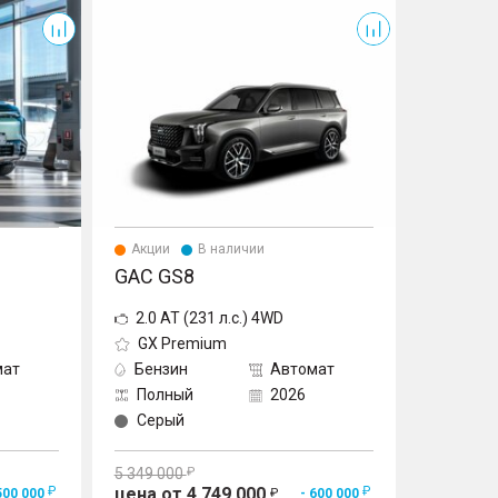
GS8
Акции
В наличии
GAC GS8
2.0 AT (231 л.с.) 4WD
GX Premium
мат
Бензин
Автомат
Полный
2026
Серый
5 349 000
цена от 4 749 000
500 000
- 600 000