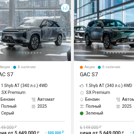
S7
Акции
В наличии
Акции
В наличии
AC S7
GAC S7
1.5hyb AT (340 л.с.) 4WD
1.5hyb AT (340 л.с.) 4WD
SX Premium
SX Premium
Бензин
Автомат
Бензин
Авто
Полный
2025
Полный
2025
Серый
Зеленый
149 000
6 149 000
ена от 5 649 000
цена от 5 649 000
- 500 000
- 