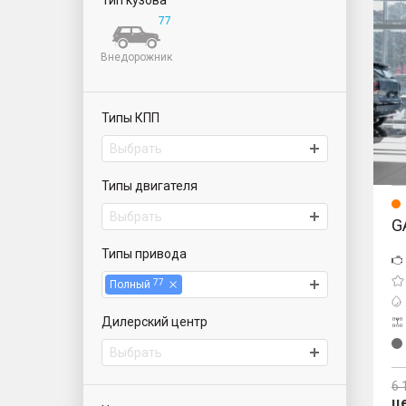
Тип кузова
S7
77
Внедорожник
Типы КПП
Выбрать
Типы двигателя
Выбрать
G
Типы привода
77
Полный
Дилерский центр
Выбрать
6 
ц