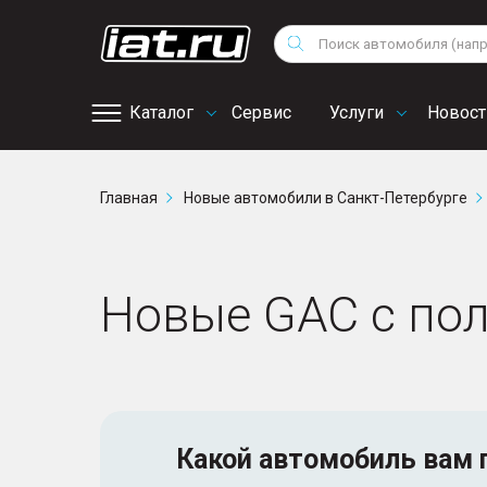
Мотоциклы
Vo
Снегоходы
Поиск
Au
Квадроциклы
Ci
Каталог
Сервис
Услуги
Новост
Онлайн запись на
Главная
Новые автомобили в Санкт-Петербурге
сервис
Новые GAC с по
Какой автомобиль
вам 