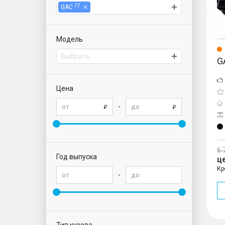
77
GAC
Модель
Выбрать
G
Цена
-
6 
Год выпуска
ц
Кр
-