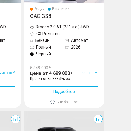
Акции
В наличии
GAC GS8
 4WD
Dragon 2.0 AT (231 л.с.) 4WD
GX Premium
мат
Бензин
Автомат
Полный
2026
Черный
5 349 000
цена от 4 699 000
650 000
- 650 000
Кредит от 35 838 ₽/мес.
Подробнее
В избранное
GS8