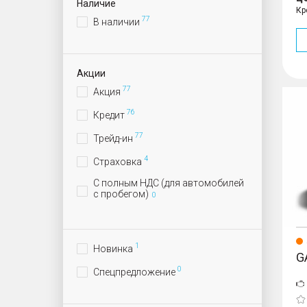
Наличие
Кр
77
В наличии
Акции
77
Акция
GS8
76
Кредит
77
Трейд-ин
4
Страховка
С полным НДС (для автомобилей
с пробегом)
0
1
Новинка
G
0
Спецпредложение