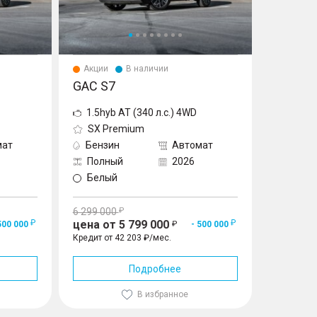
Акции
В наличии
GAC S7
1.5hyb AT (340 л.с.) 4WD
SX Premium
мат
Бензин
Автомат
Полный
2026
Белый
6 299 000
цена от 5 799 000
500 000
- 500 000
Кредит от 42 203 ₽/мес.
Подробнее
В избранное