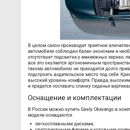
В целом салон производит приятное впечатле
автомобиле соблюден балан экономии и нео
отсутствует подсветка у макияжных зеркал, п
все это окупается эргономичным пространств
такому автомобилю не приходится долго прив
подстроить водительское место под себя. Кр
высокий уровень комфорта. Правда, высоким 
и придется поставить спинку сиденья вертика
Оснащение и комплектации
В России можно купить Geely Okavango в комп
модели оснащаются:
легкосплавными дисками;
светодиодными фарами и ходовыми огням