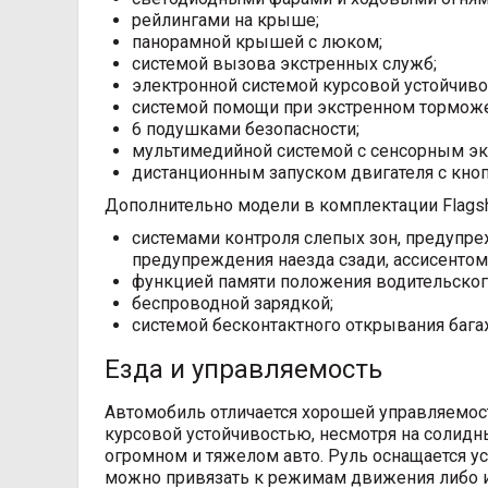
рейлингами на крыше;
панорамной крышей с люком;
системой вызова экстренных служб;
электронной системой курсовой устойчиво
системой помощи при экстренном тормож
6 подушками безопасности;
мультимедийной системой с сенсорным эк
дистанционным запуском двигателя с кноп
Дополнительно модели в комплектации Flagsh
системами контроля слепых зон, предупре
предупреждения наезда сзади, ассисентом
функцией памяти положения водительског
беспроводной зарядкой;
системой бесконтактного открывания бага
Езда и управляемость
Автомобиль отличается хорошей управляемос
курсовой устойчивостью, несмотря на солидны
огромном и тяжелом авто. Руль оснащается у
можно привязать к режимам движения либо и