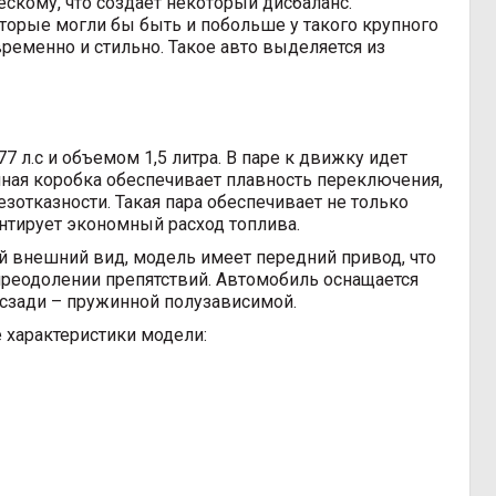
ескому, что создает некоторый дисбаланс.
торые могли бы быть и побольше у такого крупного
ременно и стильно. Такое авто выделяется из
л.с и объемом 1,5 литра. В паре к движку идет
нная коробка обеспечивает плавность переключения,
зотказности. Такая пара обеспечивает не только
антирует экономный расход топлива.
й внешний вид, модель имеет передний привод, что
 преодолении препятствий. Автомобиль оснащается
сзади – пружинной полузависимой.
 характеристики модели: