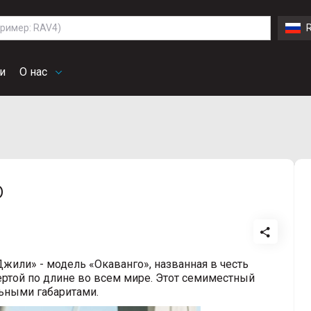
di
BMW
Cadillac
rd
Land Rover
Mercedes Benz
Volvo
lkswagen
и
О нас
o
жили» - модель «Окаванго», названная в честь
ртой по длине во всем мире. Этот семиместный
ьными габаритами.