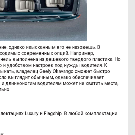
ние, однако изысканным его не назовешь. В
бходимых современных опций. Например,
анель выполнена из дешевого твердого пластика. Но
о и удобством настроек под нужды водителя. К
ыкать, владелец Geely Okavango сможет быстро
есло выглядит обычным, однако обеспечивает
и длинноногим водителям может не хватить места,
льно.
лектациях Luxury и Flagship. В любой комплектации
и;