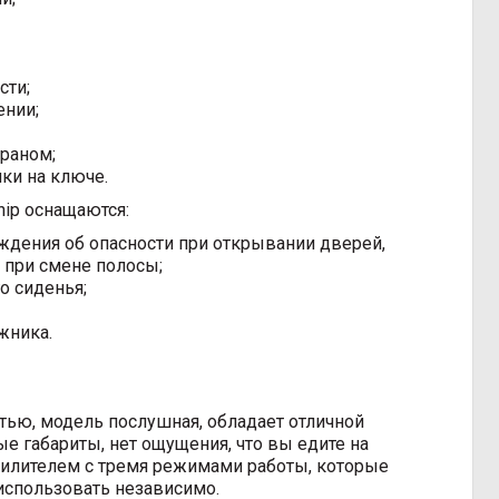
сти;
ении;
раном;
ки на ключе.
ip оснащаются:
ждения об опасности при открывании дверей,
 при смене полосы;
о сиденья;
жника.
тью, модель послушная, обладает отличной
е габариты, нет ощущения, что вы едите на
силителем с тремя режимами работы, которые
спользовать независимо.