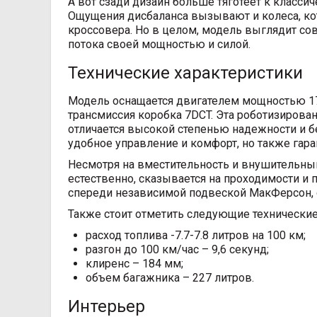
А вот сзади дизайн больше тяготеет к классич
Ощущения дисбаланса вызывают и колеса, ко
кроссовера. Но в целом, модель выглядит сов
потока своей мощностью и силой.
Технические характеристики
Модель оснащается двигателем мощностью 177 
трансмиссия коробка 7DCT. Эта роботизирова
отличается высокой степенью надежности и бе
удобное управление и комфорт, но также гар
Несмотря на вместительность и внушительны
естественно, сказывается на проходимости и
спереди независимой подвеской МакФерсон, 
Также стоит отметить следующие технические
расход топлива -7.7-7.8 литров на 100 км;
разгон до 100 км/час – 9,6 секунд;
клиренс – 184 мм;
объем багажника – 227 литров.
Интерьер