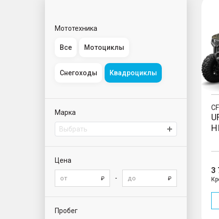
Мототехника
Все
Мотоциклы
Снегоходы
Квадроциклы
C
Марка
U
H
Выбрать
Цена
3
-
Кр
Пробег