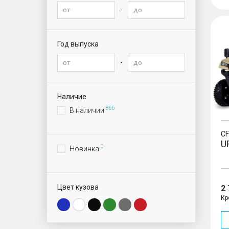
-
UFOR
Год выпуска
-
Наличие
866
В наличии
C
U
0
Новинка
Цвет кузова
2
Кр