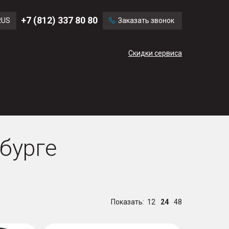
Ford
Land Rover
+7 (812) 337 80 80
RUS
Заказать звонок
Volvo
Cadillac
ENG
Скидки сервиса
CN
бурге
Показать:
12
24
48
D
ZFORCE 950 Sport-4 EPS