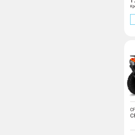
1
Кр
CFOR
C
C