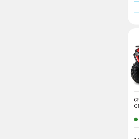
CFOR
C
C