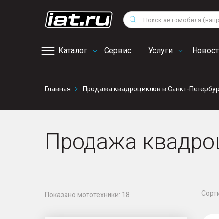
Мотоциклы
Vo
Снегоходы
Поиск
Au
Квадроциклы
Ci
Каталог
Сервис
Услуги
Новост
Онлайн запись на
Главная
Продажа квадроциклов в Санкт-Петербур
сервис
Продажа квадроц
Сорти
Показано мототехники:
18
UFOR