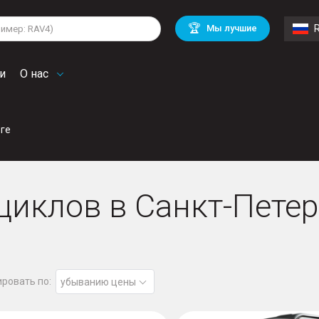
lkswagen
Mitsubishi
BMW
🏆
Мы лучшие
di
Chevrolet
Mercedes Benz
troen
Mini
и
О нас
ге
иклов в Санкт-Петер
ровать по:
убыванию цены
CE U10XL PRO EPS HIGHLAND
UFORCE U10 PRO EPS HIGHLAN