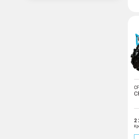
CFOR
C
C
2
Кр