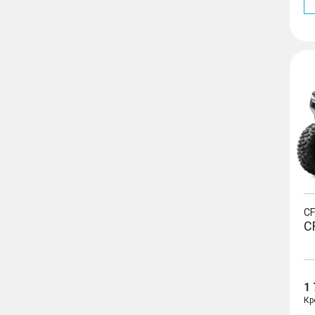
CFOR
C
C
1
Кр