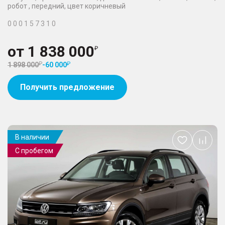
робот , передний, цвет коричневый
0 0 0 1 5 7 3 1 0
от
1 838 000
1 898 000
-
60 000
Получить предложение
В наличии
Добавить
С пробегом
в
избранное