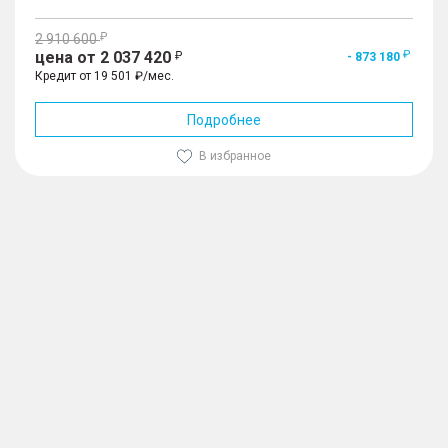
2 910 600
цена от 2 037 420
- 873 180
Кредит от 19 501 ₽/мес.
Подробнее
В избранное
1
/
10