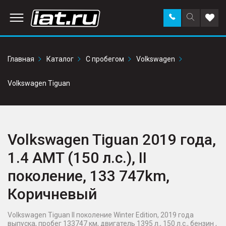
Заказать
Поиск
Доба
звонок
по
в
сайту
избр
Главная
Каталог
С пробегом
Volkswagen
Volkswagen Tiguan
Volkswagen Tiguan 2019 года,
1.4 AMT (150 л.с.), II
поколение, 133 747km,
Коричневый
Volkswagen Tiguan II поколение Winter Edition, 2019 года
выпуска, пробег 133747 км, двигатель 1395 л., 150 л.с., бензин ,