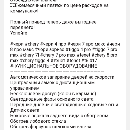
💥Ежемесячный платеж по цене расходов на
коммуналку!
Полный привод теперь даже выгоднее
переднего!
Успейте
#чери #chery #чери 4 про #чери 7 про макс #чери
8 про макс #чери арризо #tiggo 4 pro #tiggo 7 pro
max #chery 7l #chery 7 pro max #tenet #chery 8 pro
max #chery tiggo 4 #тенет #tenet #t8 #t7
#ФУНКЦИОНАЛЬНОЕ ОБОРУДОВАНИЕ
———————————————————————————
Автоматическое запирание дверей на скорости
Центральный замок с дистанционным
управлением
Бесключевой доступ (ключ в кармане)
Светодиодные фары основного света
Передние дневные светодиодные ходовые огни
Датчик света
Боковые зеркала заднего вида с обогревом
Обогрев лобового стекла
Обогрев форсунок стеклоомывателя