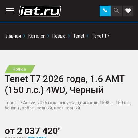
Заказать
Поиск
Доба
звонок
по
в
сайту
избр
Главная
Каталог
Новые
Tenet
Tenet T7
Новые
Tenet T7 2026 года, 1.6 AMT
(150 л.с.) 4WD, Черный
Tenet T7 Active, 2026 года выпуска, двигатель 1598 л., 150 л.с.,
бензин , робот , полный, цвет черный
от
2 037 420