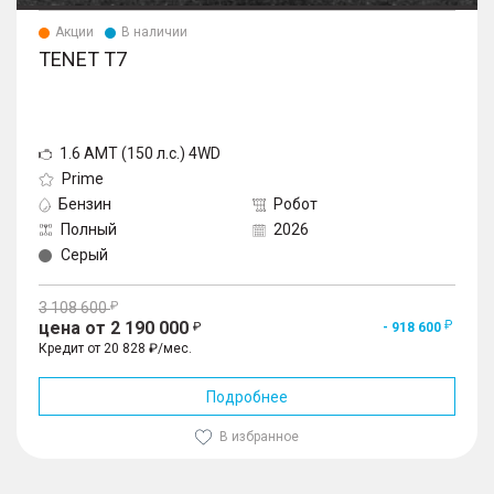
Акции
В наличии
TENET T7
1.6 AMT (150 л.с.) 4WD
Prime
Бензин
Робот
Полный
2026
Серый
3 108 600
цена от 2 190 000
- 918 600
Кредит от 20 828 ₽/мес.
Подробнее
В избранное
1
/
10