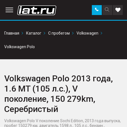
Заказать
Поиск
Доба
звонок
по
в
сайту
избр
Главная
Каталог
С пробегом
Volkswagen
Volkswagen Polo
Volkswagen Polo 2013 года,
1.6 MT (105 л.с.), V
поколение, 150 279km,
Серебристый
Volkswagen Polo V поколение Sochi Edition, 2013 года выпуска,
пробег 150279 км, двигатель 1598 л., 105 л.с., бензин ,