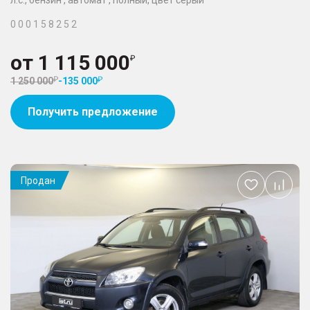
л.с., бензин , автомат , полный, цвет серый
0 0 0 1 5 8 2 5 2
от
1 115 000
1 250 000
-
135 000
Получить предложение
Продан
Добавить
в
избранное