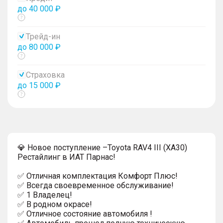
до 40 000 ₽
Показать
тултип
Трейд-ин
до 80 000 ₽
Показать
тултип
Страховка
до 15 000 ₽
Показать
тултип
💎 Новое поступление –Toyota RAV4 III (XA30)
Рестайлинг в ИАТ Парнас!
✅ Отличная комплектация Комфорт Плюс!
✅ Всегда своевременное обслуживание!
✅ 1 Владелец!
✅ В родном окрасе!
✅ Отличное состояние автомобиля !