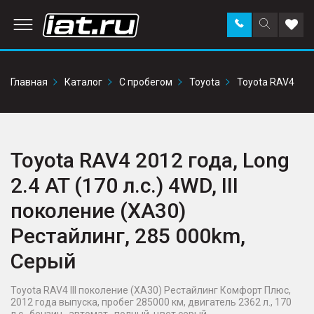
Заказать
Поиск
Доба
звонок
по
в
сайту
избр
Главная
Каталог
С пробегом
Toyota
Toyota RAV4
Toyota RAV4 2012 года, Long
2.4 AT (170 л.с.) 4WD, III
поколение (XA30)
Рестайлинг, 285 000km,
Серый
Toyota RAV4 III поколение (XA30) Рестайлинг Комфорт Плюс,
2012 года выпуска, пробег 285000 км, двигатель 2362 л., 170