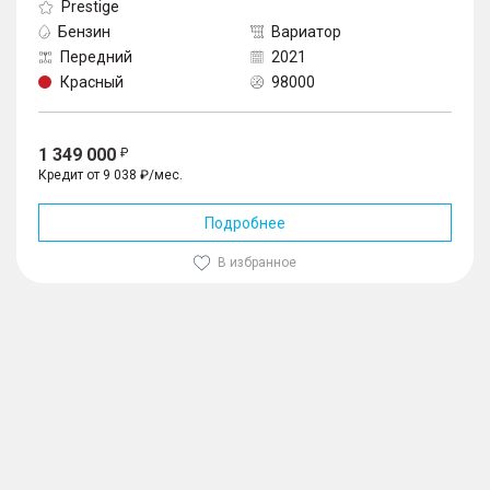
Prestige
Бензин
Вариатор
Передний
2021
Красный
98000
1 349 000
Кредит от 9 038 ₽/мес.
Подробнее
В избранное
1
/
10