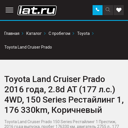
Заказать
Поиск
Доба
звонок
по
в
сайту
избр
Главная
Каталог
С пробегом
Toyota
Toyota Land Cruiser Prado
Toyota Land Cruiser Prado
2016 года, 2.8d AT (177 л.с.)
4WD, 150 Series Рестайлинг 1,
176 330km, Коричневый
Toyota Land Cruiser Prado 150 Series Рестайлинг 1 Престиж,
2016 года выпуска, пробег 176330 км, двигатель 2755 л., 177