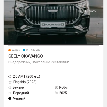
Еще 16 фото
Акции
В наличии
GEELY OKAVANGO
Внедорожник, I поколение Рестайлинг
2.0 AMT (200 л.с.)
Flagship (2023)
Бензин
Робот
Передний
2025
Черный