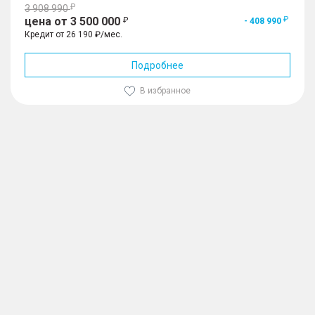
3 908 990
цена от 3 500 000
- 408 990
Кредит от 26 190 ₽/мес.
Подробнее
В избранное
1
/
10