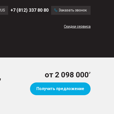
Ford
Land Rover
+7 (812) 337 80 80
RUS
Заказать звонок
Volvo
Cadillac
ENG
Скидки сервиса
CN
,
от
2 098 000
Получить предложение