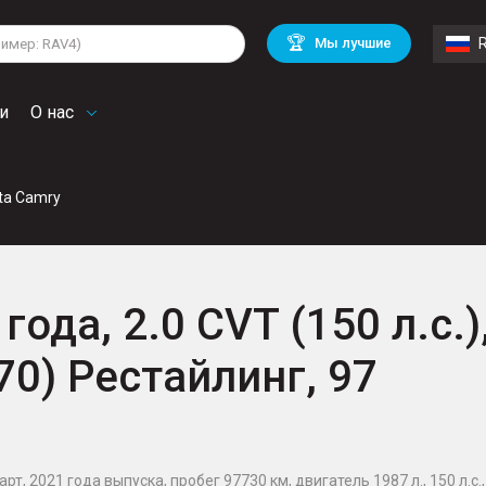
lkswagen
Mitsubishi
BMW
🏆
Мы лучшие
di
Chevrolet
Mercedes Benz
troen
Mini
и
О нас
ta Camry
года, 2.0 CVT (150 л.с.)
70) Рестайлинг, 97
т, 2021 года выпуска, пробег 97730 км, двигатель 1987 л., 150 л.с.,