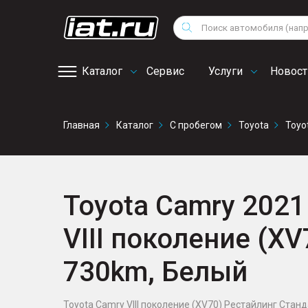
Мотоциклы
Vo
Снегоходы
Поиск
Au
Квадроциклы
Ci
Каталог
Сервис
Услуги
Новост
Онлайн запись на
Главная
Каталог
С пробегом
Toyota
Toyo
сервис
Toyota Camry 2021 
VIII поколение (XV
730km, Белый
Toyota Camry VIII поколение (XV70) Рестайлинг Стандар