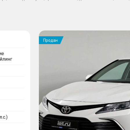
Продан
ие
айлинг
.с.)