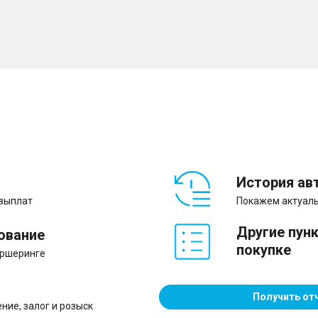
История ав
 выплат
Покажем актуаль
Другие пун
ование
покупке
аршеринге
Получить от
ние, залог и розыск