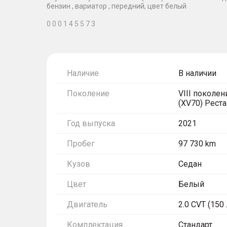
бензин , вариатор , передний, цвет белый
0 0 0 1 4 5 5 7 3
Наличие
В наличии
Поколение
VIII поколен
(XV70) Рест
Год выпуска
2021
Пробег
97 730 km
Кузов
Седан
Цвет
Белый
Двигатель
2.0 CVT (150 л
Комплектация
Стандарт