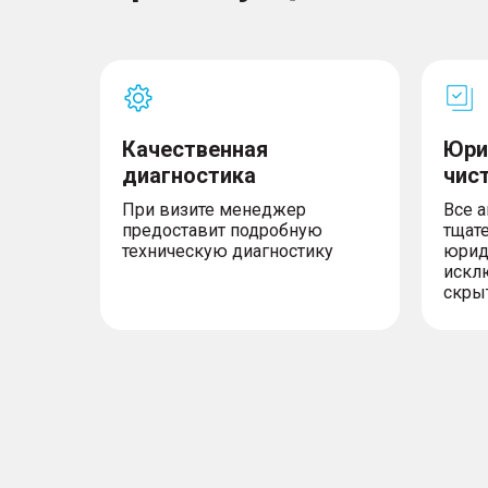
Качественная
Юри
диагностика
чис
При визите менеджер
Все 
предоставит подробную
тщат
техническую диагностику
юрид
искл
скры