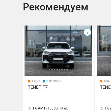
Рекомендуем
T7
T7
Акции
В наличии
Акци
TENET T7
TENE
1.6 AMT (150 л.с.) 4WD
1.6