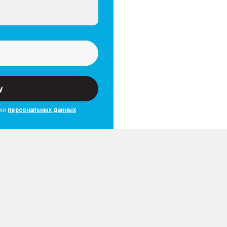
у
тки
персональных данных