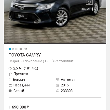
Еще 21 фото
В наличии
TOYOTA CAMRY
Седан, VII поколение (XV50) Рестайлинг
2.5 AT (181 л.с.)
Престиж
Бензин
Автомат
Передний
2016
Серый
233303
1 698 000