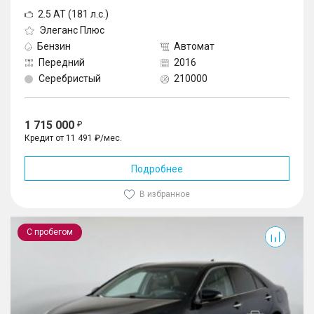
2.5 AT (181 л.с.)
Элеганс Плюс
Бензин
Автомат
Передний
2016
Серебристый
210000
1 715 000
Кредит от 11 491 ₽/мес.
Подробнее
В избранное
Camry
С пробегом