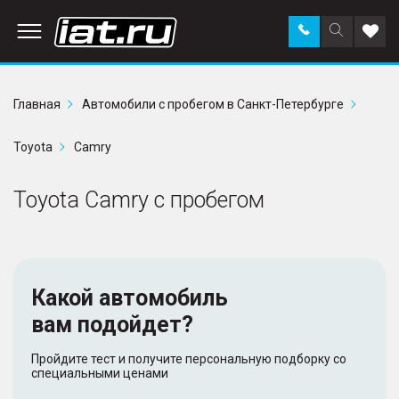
Заказать
Поиск
Доба
звонок
по
в
сайту
избр
Главная
Автомобили с пробегом в Санкт-Петербурге
Toyota
Camry
Toyota Camry с пробегом
Какой автомобиль
вам подойдет?
Пройдите тест и получите персональную подборку со
специальными ценами