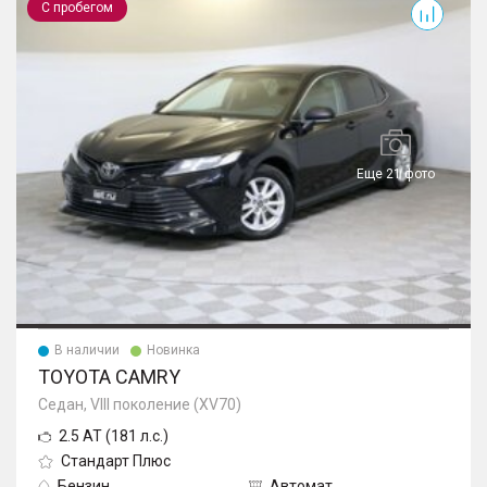
С пробегом
Еще 21 фото
В наличии
Новинка
TOYOTA CAMRY
Седан, VIII поколение (XV70)
2.5 AT (181 л.с.)
Стандарт Плюс
Бензин
Автомат