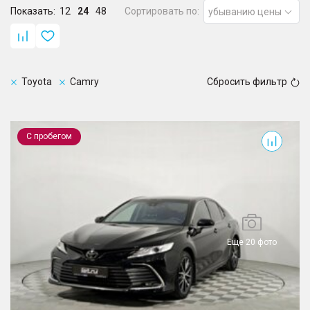
Показать:
12
24
48
Сортировать по:
убыванию цены
Toyota
Camry
Сбросить фильтр
Camry
С пробегом
Еще 20 фото