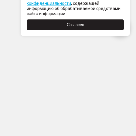
конфиденциальности
, содержащей
информацию об обрабатываемой средствами
сайта информации.
Согласен
Пн-Пт с 08:00 до 21:00
Сб-Вс с 09:00 до 21:00
+7 (812) 337 80 80
Заказать звонок
Скачать
Скачать
в
в
App
Google