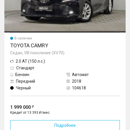
В наличии
TOYOTA CAMRY
Седан, VIII поколение (XV70)
2.0 AT (150 л.с.)
Стандарт
Бензин
Автомат
Передний
2018
Черный
104618
1 999 000
Кредит от 13 393 ₽/мес.
Подробнее