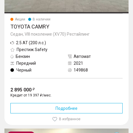
Акции
В наличии
TOYOTA CAMRY
Седан, VIII поколение (XV70) Рестайлинг
2.5 AT (200 л.с.)
Престиж Safety
Бензин
Автомат
Передний
2021
Черный
149868
2 895 000
Кредит от 19 397 ₽/мес.
Подробнее
В избранное
Camry