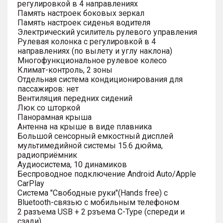
регулировкой в 4 направлениях
Память настроек боковых зеркал
Память настроек сиденья водителя
Электрический усилитель рулевого управления
Рулевая колонка с регулировкой в 4
направлениях (по вылету и углу наклона)
Многофункциональное рулевое колесо
Климат-контроль, 2 зоны
Отдельная система кондиционирования для
пассажиров: нет
Вентиляция передних сидений
Люк со шторкой
Панорамная крыша
Антенна на крыше в виде плавника
Большой сенсорный емкостный дисплей
мультимедийной системы 15.6 дюйма,
радиоприёмник
Аудиосистема, 10 динамиков
Беспроводное подключение Android Auto/Apple
CarPlay
Система "Свободные руки"(Hands free) с
Bluetooth-связью с мобильным телефоном
2 разъема USB + 2 рзъема C-Type (спереди и
сзади)