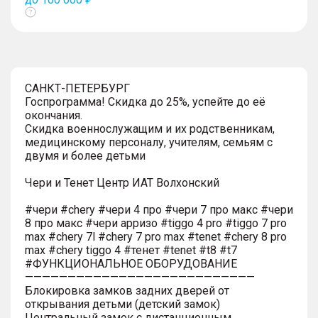
Показать
тултип
САНКТ-ПЕТЕРБУРГ
Госпрограмма! Скидка до 25%, успейте до её
окончания.
Скидка военнослужащим и их родственникам,
медицинскому персоналу, учителям, семьям с
двумя и более детьми
Чери и Тенет Центр ИАТ Волхонский
#чери #chery #чери 4 про #чери 7 про макс #чери
8 про макс #чери арризо #tiggo 4 pro #tiggo 7 pro
max #chery 7l #chery 7 pro max #tenet #chery 8 pro
max #chery tiggo 4 #тенет #tenet #t8 #t7
#ФУНКЦИОНАЛЬНОЕ ОБОРУДОВАНИЕ
———————————————————————————
Блокировка замков задних дверей от
открывания детьми (детский замок)
Центральный замок с дистанционным