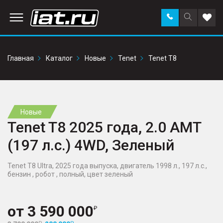
Заказать
Поиск
Доба
звонок
по
в
сайту
избр
Главная
Каталог
Новые
Tenet
Tenet T8
Новые
Tenet T8 2025 года, 2.0 AMT
(197 л.с.) 4WD, Зеленый
Tenet T8 Ultra, 2025 года выпуска, двигатель 1998 л., 197 л.с.,
бензин , робот , полный, цвет зеленый
от
3 590 000