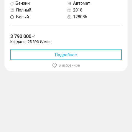
Бензин
Автомат
Полный
2018
Белый
128086
3 790 000
Кредит от 25 393 ₽/мес.
Подробнее
В избранное
1
/
10