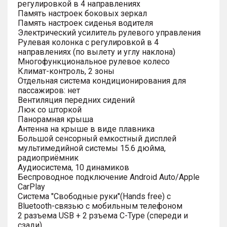
регулировкой в 4 направлениях
Память настроек боковых зеркал
Память настроек сиденья водителя
Электрический усилитель рулевого управления
Рулевая колонка с регулировкой в 4
направлениях (по вылету и углу наклона)
Многофункциональное рулевое колесо
Климат-контроль, 2 зоны
Отдельная система кондиционирования для
пассажиров: нет
Вентиляция передних сидений
Люк со шторкой
Панорамная крыша
Антенна на крыше в виде плавника
Большой сенсорный емкостный дисплей
мультимедийной системы 15.6 дюйма,
радиоприёмник
Аудиосистема, 10 динамиков
Беспроводное подключение Android Auto/Apple
CarPlay
Система "Свободные руки"(Hands free) с
Bluetooth-связью с мобильным телефоном
2 разъема USB + 2 рзъема C-Type (спереди и
сзади)