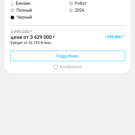
Бензин
Робот
Полный
2026
Черный
3 999 000
цена от 3 629 000
- 370 000
Кредит от 26 793 ₽/мес.
Подробнее
В избранное
1
/
10