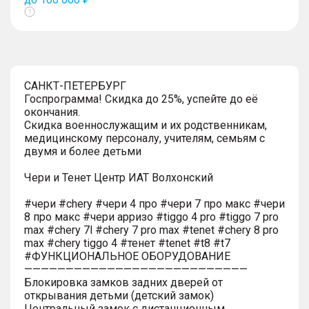
Показать
тултип
САНКТ-ПЕТЕРБУРГ
Госпрограмма! Скидка до 25%, успейте до её
окончания.
Скидка военнослужащим и их родственникам,
медицинскому персоналу, учителям, семьям с
двумя и более детьми
Чери и Тенет Центр ИАТ Волхонский
#чери #chery #чери 4 про #чери 7 про макс #чери
8 про макс #чери арризо #tiggo 4 pro #tiggo 7 pro
max #chery 7l #chery 7 pro max #tenet #chery 8 pro
max #chery tiggo 4 #тенет #tenet #t8 #t7
#ФУНКЦИОНАЛЬНОЕ ОБОРУДОВАНИЕ
———————————————————————————
Блокировка замков задних дверей от
открывания детьми (детский замок)
Центральный замок с дистанционным