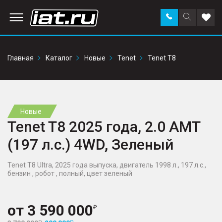
Заказать
Поиск
Доба
звонок
по
в
сайту
избр
Главная
Каталог
Новые
Tenet
Tenet T8
Новые
Tenet T8 2025 года, 2.0 AMT
(197 л.с.) 4WD, Зеленый
Tenet T8 Ultra, 2025 года выпуска, двигатель 1998 л., 197 л.с.,
бензин , робот , полный, цвет зеленый
от
3 590 000