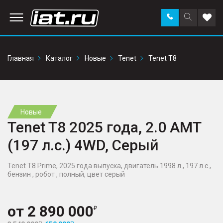
Заказать
Поиск
Доба
звонок
по
в
сайту
избр
Главная
Каталог
Новые
Tenet
Tenet T8
Новые
Tenet T8 2025 года, 2.0 AMT
(197 л.с.) 4WD, Серый
Tenet T8 Prime, 2025 года выпуска, двигатель 1998 л., 197 л.с.,
бензин , робот , полный, цвет серый
от
2 890 000