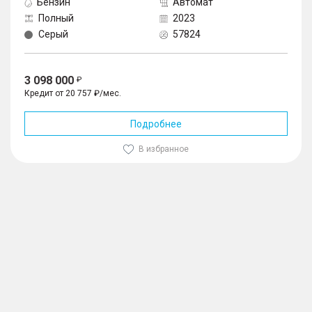
Бензин
Автомат
Полный
2023
Серый
57824
3 098 000
Кредит от 20 757 ₽/мес.
Подробнее
В избранное
1
/
10