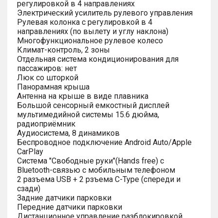
регулировкой в 4 направлениях
Электрический усилитель рулевого управления
Рулевая колонка с регулировкой в 4
направлениях (по вылету и углу наклона)
Многофункциональное рулевое колесо
Климат-контроль, 2 зоны
Отдельная система кондиционирования для
пассажиров: нет
Люк со шторкой
Панорамная крыша
Антенна на крыше в виде плавника
Большой сенсорный емкостный дисплей
мультимедийной системы 15.6 дюйма,
радиоприёмник
Аудиосистема, 8 динамиков
Беспроводное подключение Android Auto/Apple
CarPlay
Система "Свободные руки"(Hands free) с
Bluetooth-связью с мобильным телефоном
2 разъема USB + 2 рзъема C-Type (спереди и
сзади)
Задние датчики парковки
Передние датчики парковки
Дистанционное управление разблокировкой