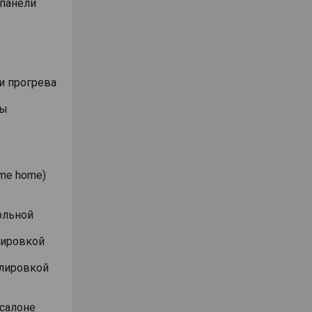
 панели
и прогрева
ты
me home)
ольной
лировкой
улировкой
 салоне