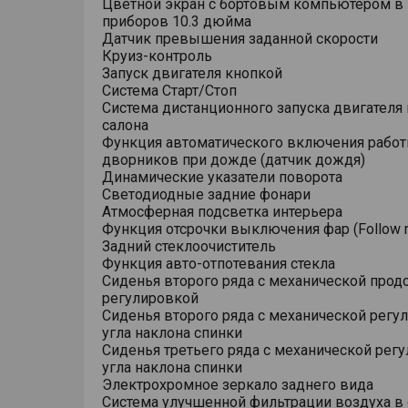
Цветной экран с бортовым компьютером в
приборов 10.3 дюйма
Датчик превышения заданной скорости
Круиз-контроль
Запуск двигателя кнопкой
Система Старт/Стоп
Система дистанционного запуска двигателя 
салона
Функция автоматического включения рабо
дворников при дожде (датчик дождя)
Динамические указатели поворота
Светодиодные задние фонари
Атмосферная подсветка интерьера
Функция отсрочки выключения фар (Follow 
Задний стеклоочиститель
Функция авто-отпотевания стекла
Сиденья второго ряда с механической прод
регулировкой
Сиденья второго ряда с механической регу
угла наклона спинки
Сиденья третьего ряда с механической рег
угла наклона спинки
Электрохромное зеркало заднего вида
Система улучшенной фильтрации воздуха в