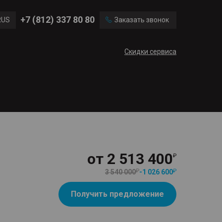
Ford
Land Rover
+7 (812) 337 80 80
RUS
Заказать звонок
Volvo
Cadillac
ENG
Скидки сервиса
CN
от
2 513 400
3 540 000
-
1 026 600
Получить предложение