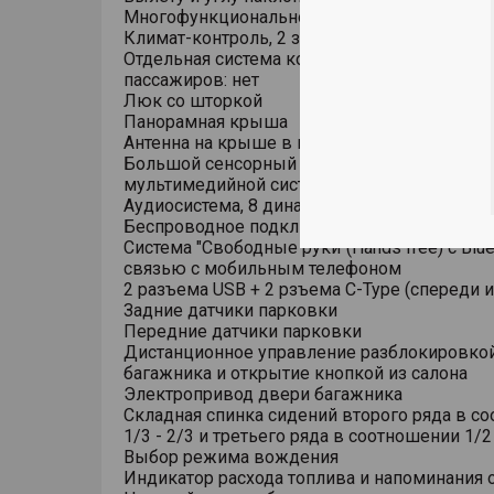
Многофункциональное рулевое колесо
Климат-контроль, 2 зоны
Отдельная система кондиционирования для
пассажиров: нет
Люк со шторкой
Панорамная крыша
Антенна на крыше в виде плавника
Большой сенсорный емкостный дисплей
мультимедийной системы 15.6 дюйма, рад
Аудиосистема, 8 динамиков
Беспроводное подключение Android Auto/App
Система "Свободные руки"(Hands free) с Blue
связью с мобильным телефоном
2 разъема USB + 2 рзъема C-Type (спереди и
Задние датчики парковки
Передние датчики парковки
Дистанционное управление разблокировко
багажника и открытие кнопкой из салона
Электропривод двери багажника
Складная спинка сидений второго ряда в с
1/3 - 2/3 и третьего ряда в соотношении 1/2 
Выбор режима вождения
Индикатор расхода топлива и напоминания 