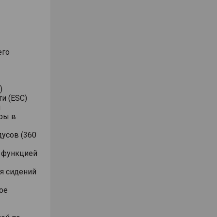
его
)
и (ESC)
я
ры в
дусов (360
с функцией
ля сидений
ое