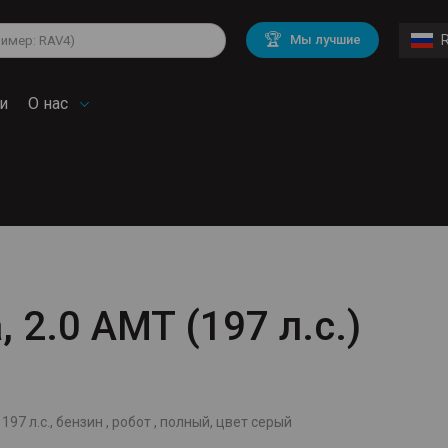
lkswagen
Mitsubishi
BMW
🏆
Мы лучшие
di
Chevrolet
Mercedes Benz
troen
Mini
и
О нас
, 2.0 AMT (197 л.с.)
197 л.с., бензин , робот , полный, цвет серый