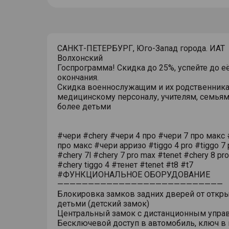
САНКТ-ПЕТЕРБУРГ, Юго-Запад города. ИАТ
Волхонский
Госпрограмма! Скидка до 25%, успейте до е
окончания.
Скидка военнослужащим и их родственника
медицинскому персоналу, учителям, семьям
более детьми
#чери #chery #чери 4 про #чери 7 про макс 
про макс #чери арризо #tiggo 4 pro #tiggo 7 
#chery 7l #chery 7 pro max #tenet #chery 8 pr
#chery tiggo 4 #тенет #tenet #t8 #t7
#ФУНКЦИОНАЛЬНОЕ ОБОРУДОВАНИЕ
———————————————————————————
Блокировка замков задних дверей от откр
детьми (детский замок)
Центральный замок с дистанционным упра
Бесключевой доступ в автомобиль, ключ в