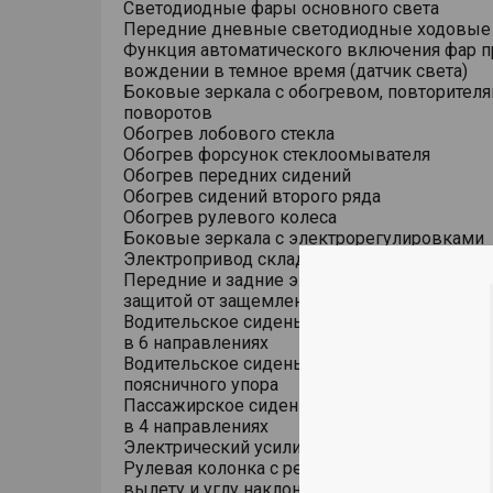
Светодиодные фары основного света
Передние дневные светодиодные ходовые
Функция автоматического включения фар п
вождении в темное время (датчик света)
Боковые зеркала с обогревом, повторител
поворотов
Обогрев лобового стекла
Обогрев форсунок стеклоомывателя
Обогрев передних сидений
Обогрев сидений второго ряда
Обогрев рулевого колеса
Боковые зеркала с электрорегулировками
Электропривод складывания боковых зерк
Передние и задние электростеклоподъемни
защитой от защемления, авто
Водительское сиденье с электрической рег
в 6 направлениях
Водительское сиденье с электрической рег
поясничного упора
Пассажирское сиденье с электрической ре
в 4 направлениях
Электрический усилитель рулевого управле
Рулевая колонка с регулировкой в 4 направ
вылету и углу наклона)