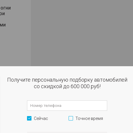
 огни
ри
ями
ал
ки с
Получите персональную подборку автомобилей
со скидкой до 600 000 руб!
улировкой
улировкой
гулировкой
Сейчас
Точное время
ния
лениях (по