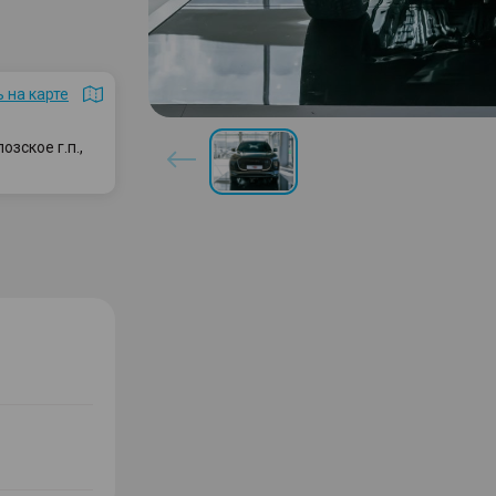
 на карте
зское г.п.,