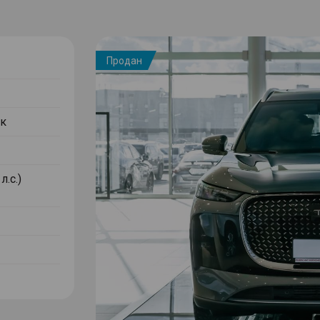
Продан
к
л.с.)