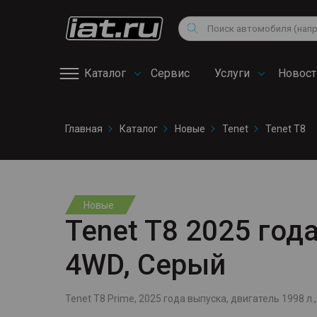
Мотоциклы
Vo
Снегоходы
Поиск
Au
Квадроциклы
Ci
Каталог
Сервис
Услуги
Новост
Онлайн запись на
Главная
Каталог
Новые
Tenet
Tenet T8
сервис
Новые
Tenet T8 2025 года
4WD, Серый
Tenet T8 Prime, 2025 года выпуска, двигатель 1998 л., 