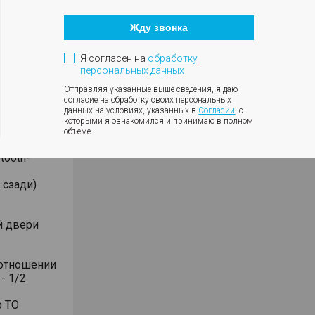
Кнопка
закрытия
Жду звонка
модального
окна
Я согласен на
обработку
персональных данных
Отправляя указанные выше сведения, я даю
согласие на обработку своих персональных
данных на условиях, указанных в
Согласии
, с
иоприёмник
которыми я ознакомился и принимаю в полном
объеме.
le CarPlay
tooth-
 сзади)
й двери
оотношении
- 1/2
о ТО