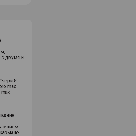
ё
м,
 с двумя и
#чери 8
pro max
o max
ывания
влением
 кармане