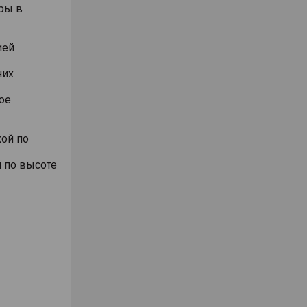
ры в
ией
них
ое
ой по
 по высоте