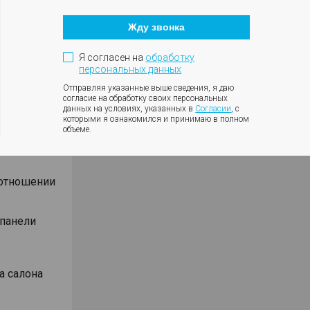
Кнопка
оротов
закрытия
ки с
Жду звонка
модального
окна
ния
Я согласен на
обработку
влениях
персональных данных
Отправляя указанные выше сведения, я даю
согласие на обработку своих персональных
данных на условиях, указанных в
Согласии
, с
которыми я ознакомился и принимаю в полном
объеме.
Android
оотношении
 панели
а салона