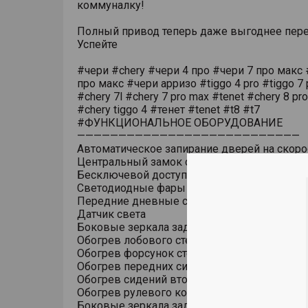
коммуналку!
Полный привод теперь даже выгоднее пере
Успейте
#чери #chery #чери 4 про #чери 7 про макс 
про макс #чери арризо #tiggo 4 pro #tiggo 7 
#chery 7l #chery 7 pro max #tenet #chery 8 pr
#chery tiggo 4 #тенет #tenet #t8 #t7
#ФУНКЦИОНАЛЬНОЕ ОБОРУДОВАНИЕ
———————————————————————————
Автоматическое запирание дверей на скоро
Центральный замок с дистанционным упра
Бесключевой доступ (ключ в кармане)
Светодиодные фары основного света
Передние дневные светодиодные ходовые
Датчик света
Боковые зеркала заднего вида с обогрево
Обогрев лобового стекла
Обогрев форсунок стеклоомывателя
Обогрев передних сидений
Обогрев сидений второго ряда
Обогрев рулевого колеса
Боковые зеркала заднего вида с