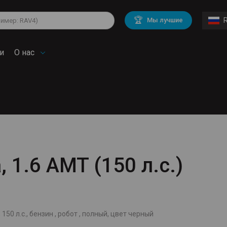
lkswagen
Mitsubishi
BMW
🏆
Мы лучшие
di
Chevrolet
Mercedes Benz
troen
Mini
и
О нас
, 1.6 AMT (150 л.с.)
 150 л.с., бензин , робот , полный, цвет черный