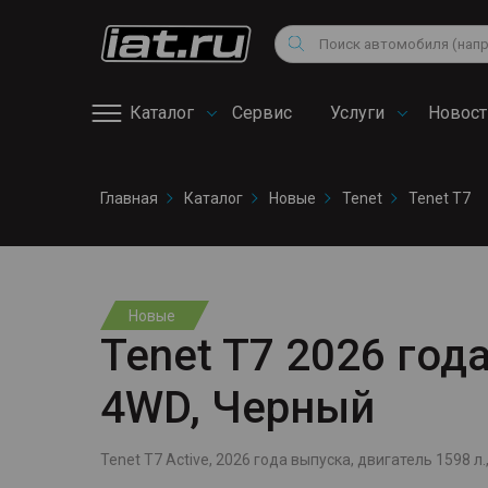
Мотоциклы
Vo
Снегоходы
Поиск
Au
Квадроциклы
Ci
Каталог
Сервис
Услуги
Новост
Онлайн запись на
Главная
Каталог
Новые
Tenet
Tenet T7
сервис
Новые
Tenet T7 2026 года
4WD, Черный
Tenet T7 Active, 2026 года выпуска, двигатель 1598 л.,