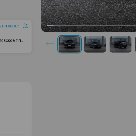
 на карте
зское г.п.,