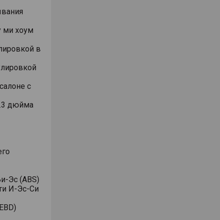
ывания
 ми хоум
лировкой в
улировкой
салоне с
.3 дюйма
его
и-Эс (ABS)
ти И-Эс-Си
EBD)