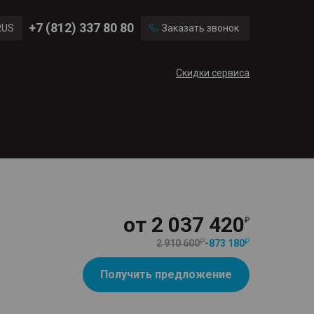
Ford
Land Rover
+7 (812) 337 80 80
RUS
Заказать звонок
Volvo
Cadillac
ENG
Скидки сервиса
CN
от
2 037 420
2 910 600
-
873 180
Получить предложение