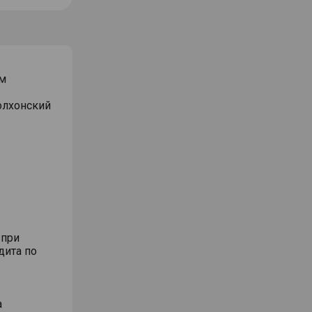
м
Волхонский
 при
дита по
а