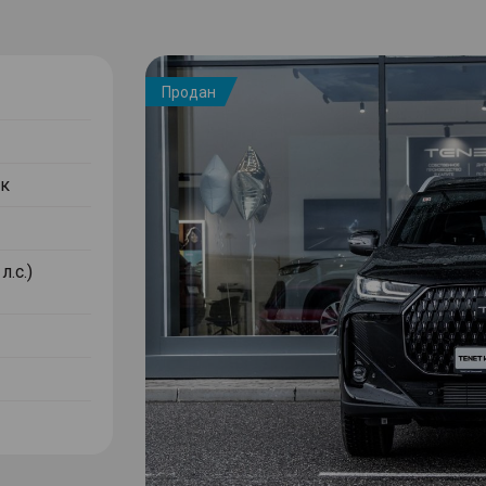
Продан
к
л.с.)