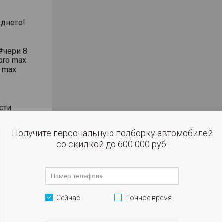
днего!
#чери 8
pro max
o max
сти
влением
Получите персональную подборку автомобилей
со скидкой до 600 000 руб!
 огни
м
Сейчас
Точное время