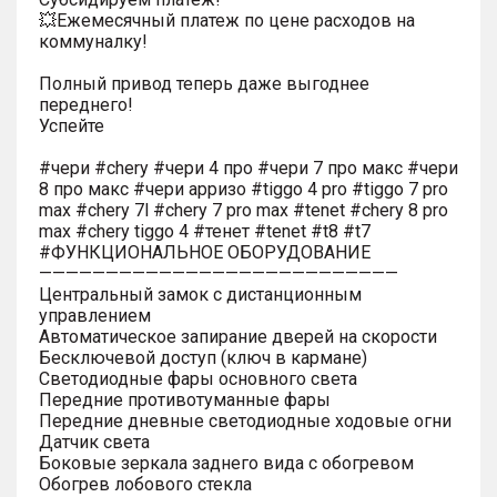
💥Ежемесячный платеж по цене расходов на
коммуналку!
Полный привод теперь даже выгоднее
переднего!
Успейте
#чери #chery #чери 4 про #чери 7 про макс #чери
8 про макс #чери арризо #tiggo 4 pro #tiggo 7 pro
max #chery 7l #chery 7 pro max #tenet #chery 8 pro
max #chery tiggo 4 #тенет #tenet #t8 #t7
#ФУНКЦИОНАЛЬНОЕ ОБОРУДОВАНИЕ
———————————————————————————
Центральный замок с дистанционным
управлением
Автоматическое запирание дверей на скорости
Бесключевой доступ (ключ в кармане)
Светодиодные фары основного света
Передние противотуманные фары
Передние дневные светодиодные ходовые огни
Датчик света
Боковые зеркала заднего вида с обогревом
Обогрев лобового стекла