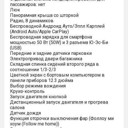
пассажиров: нет
Люк
Панорамная крыша со шторкой
Радио, 8 динамиков
Беспроводной Андроид Ауто/Эппл Карплей
(Android Auto/Apple CarPlay)
Беспроводная зарядка для смартфона
мощностью 50 Вт (50W) и 3 разъема Ю-Эс-Би
(USB)
Передние и задние датчики парковки
Электропривод двери багажника
Складная спинка сидений второго ряда в
соотношении 1/3-2/3
Цветной экран с бортовым компьютером в
панели приборов 12.3 дюйма
Выбор режима вождения
Круиз-контроль
Запуск двигателя кнопкой
Дистанционный запуск двигателя и прогрева
салона
Датчик дождя
Функция отсрочки выключения фар (Фоллоу ми
хоум (Follow me home))