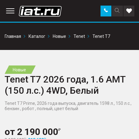
Заказать
Поиск
Доба
звонок
по
в
сайту
избр
Главная
Каталог
Новые
Tenet
Tenet T7
Новые
Tenet T7 2026 года, 1.6 AMT
(150 л.с.) 4WD, Белый
Tenet T7 Prime, 2026 года выпуска, двигатель 1598 л., 150 л.с.,
бензин , робот , полный, цвет белый
от
2 190 000