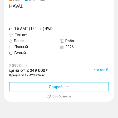
HAVAL
1.5 AMT (150 л.с.) 4WD
Техно+
Бензин
Робот
Полный
2026
Белый
2 899 000
цена от 2 249 000
- 650 000
Кредит от 19 423 ₽/мес.
Подробнее
В избранное
1
/
10