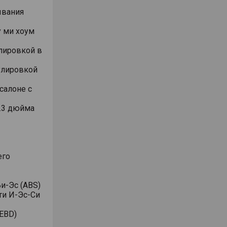
ывания
 ми хоум
лировкой в
улировкой
салоне с
.3 дюйма
его
и-Эс (ABS)
ти И-Эс-Си
EBD)