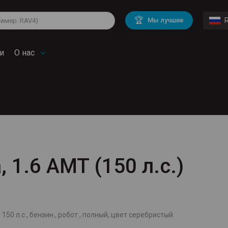
lkswagen
Mitsubishi
BMW
🏆
Мы лучшие
di
Chevrolet
Mercedes Benz
troen
Mini
и
О нас
, 1.6 AMT (150 л.с.)
й
 150 л.с., бензин , робот , полный, цвет серебристый