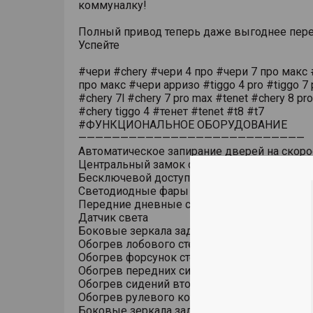
коммуналку!
Полный привод теперь даже выгоднее пере
Успейте
#чери #chery #чери 4 про #чери 7 про макс 
про макс #чери арризо #tiggo 4 pro #tiggo 7 
#chery 7l #chery 7 pro max #tenet #chery 8 pr
#chery tiggo 4 #тенет #tenet #t8 #t7
#ФУНКЦИОНАЛЬНОЕ ОБОРУДОВАНИЕ
———————————————————————————
Автоматическое запирание дверей на скоро
Центральный замок с дистанционным упра
Бесключевой доступ (ключ в кармане)
Светодиодные фары основного света
Передние дневные светодиодные ходовые
Датчик света
Боковые зеркала заднего вида с обогрево
Обогрев лобового стекла
Обогрев форсунок стеклоомывателя
Обогрев передних сидений
Обогрев сидений второго ряда
Обогрев рулевого колеса
Боковые зеркала заднего вида с