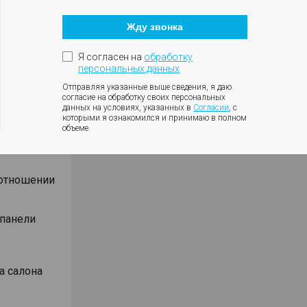
Кнопка
оротов
закрытия
ки с
Жду звонка
модального
окна
ния
Я согласен на
обработку
влениях
персональных данных
Отправляя указанные выше сведения, я даю
согласие на обработку своих персональных
данных на условиях, указанных в
Согласии
, с
которыми я ознакомился и принимаю в полном
объеме.
Android
оотношении
 панели
а салона