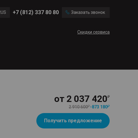
Ford
Land Rover
+7 (812) 337 80 80
RUS
Заказать звонок
Volvo
Cadillac
ENG
Скидки сервиса
CN
от
2 037 420
2 910 600
-
873 180
Получить предложение