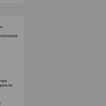
м
Волхонский
 при
дита по
а