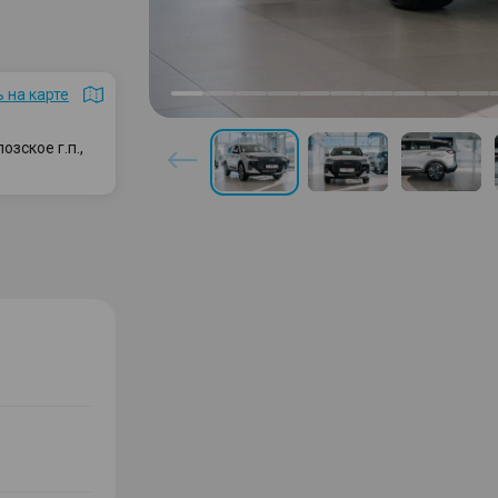
 на карте
зское г.п.,