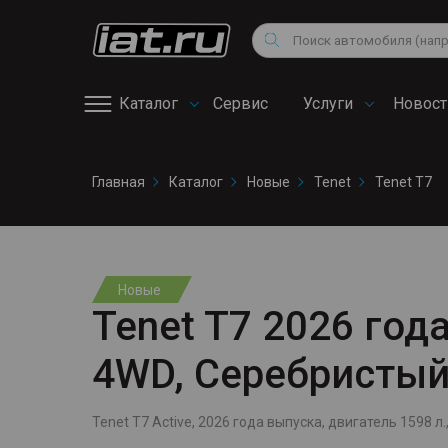
Мотоциклы
Vo
Снегоходы
Поиск
Au
Квадроциклы
Ci
Каталог
Сервис
Услуги
Новост
Онлайн запись на
Главная
Каталог
Новые
Tenet
Tenet T7
сервис
Новые
Tenet T7 2026 года
4WD, Серебристы
Tenet T7 Active, 2026 года выпуска, двигатель 1598 л.,