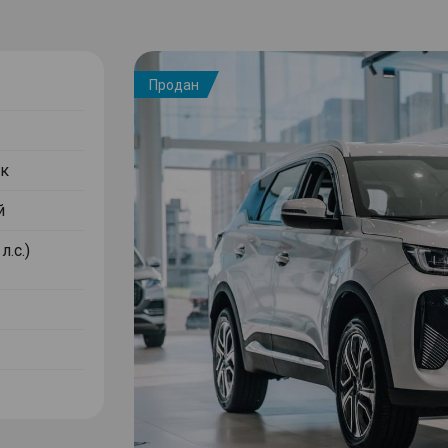
Продан
к
й
л.с.)