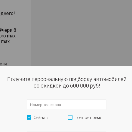
днего!
#чери 8
pro max
o max
сти
влением
Получите персональную подборку автомобилей
со скидкой до 600 000 руб!
 огни
м
Сейчас
Точное время