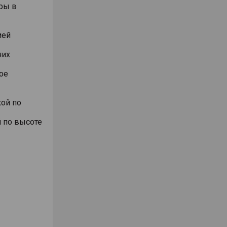
ры в
ией
них
ое
ой по
 по высоте