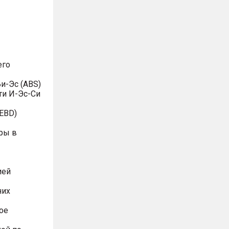
его
и-Эс (ABS)
ти И-Эс-Си
EBD)
ры в
ией
них
ое