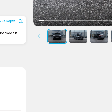
 на карте
зское г.п.,