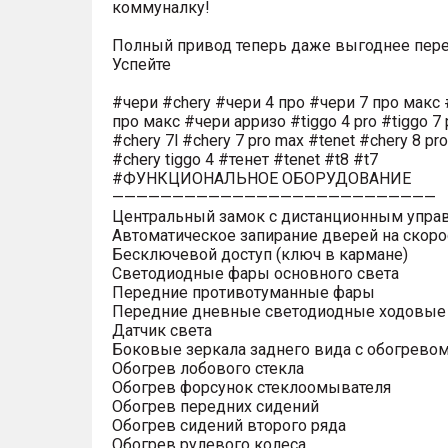
коммуналку!
Полный привод теперь даже выгоднее пере
Успейте
#чери #chery #чери 4 про #чери 7 про макс 
про макс #чери арризо #tiggo 4 pro #tiggo 7 
#chery 7l #chery 7 pro max #tenet #chery 8 pr
#chery tiggo 4 #тенет #tenet #t8 #t7
#ФУНКЦИОНАЛЬНОЕ ОБОРУДОВАНИЕ
———————————————————————————
Центральный замок с дистанционным упра
Автоматическое запирание дверей на скоро
Бесключевой доступ (ключ в кармане)
Светодиодные фары основного света
Передние противотуманные фары
Передние дневные светодиодные ходовые
Датчик света
Боковые зеркала заднего вида с обогрево
Обогрев лобового стекла
Обогрев форсунок стеклоомывателя
Обогрев передних сидений
Обогрев сидений второго ряда
Обогрев рулевого колеса