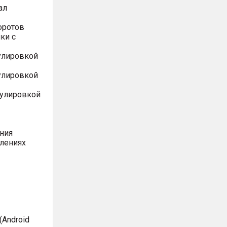
ал
оротов
ки с
улировкой
улировкой
гулировкой
ния
влениях
Android