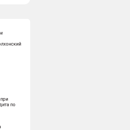
м
Волхонский
 при
дита по
а