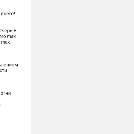
днего!
#чери 8
pro max
o max
влением
сти
 огни
м