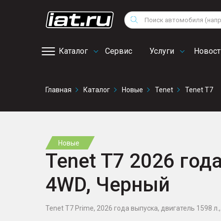
Мотоциклы
Vo
Снегоходы
Поиск
Au
Квадроциклы
Ci
Каталог
Сервис
Услуги
Новост
Онлайн запись на
Главная
Каталог
Новые
Tenet
Tenet T7
сервис
Новые
Tenet T7 2026 года
4WD, Черный
Tenet T7 Prime, 2026 года выпуска, двигатель 1598 л., 