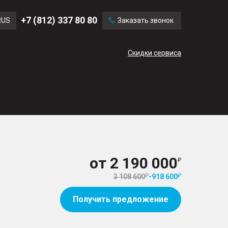
Ford
Land Rover
+7 (812) 337 80 80
RUS
Заказать звонок
Volvo
Cadillac
ENG
Скидки сервиса
CN
от
2 190 000
3 108 600
-
918 600
Получить предложение