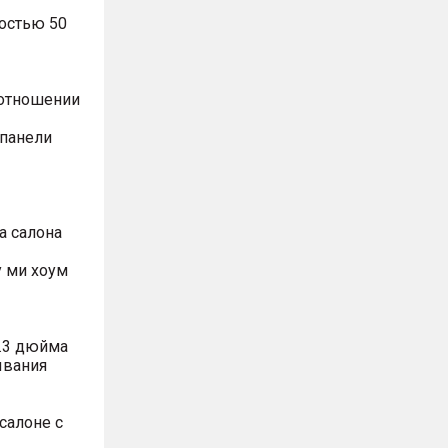
остью 50
оотношении
 панели
а салона
 ми хоум
.3 дюйма
ывания
салоне с