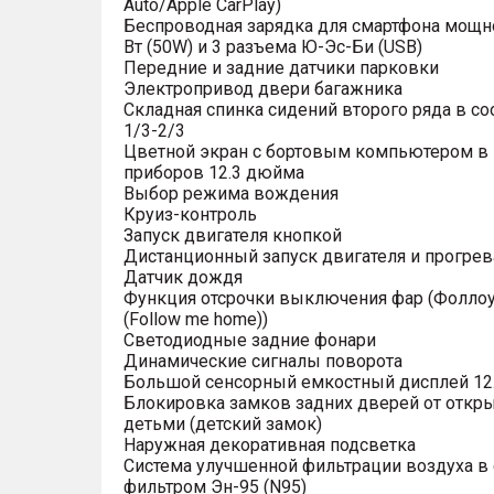
Auto/Apple CarPlay)
Беспроводная зарядка для смартфона мощн
Вт (50W) и 3 разъема Ю-Эс-Би (USB)
Передние и задние датчики парковки
Электропривод двери багажника
Складная спинка сидений второго ряда в с
1/3-2/3
Цветной экран с бортовым компьютером в
приборов 12.3 дюйма
Выбор режима вождения
Круиз-контроль
Запуск двигателя кнопкой
Дистанционный запуск двигателя и прогрев
Датчик дождя
Функция отсрочки выключения фар (Фоллоу
(Follow me home))
Светодиодные задние фонари
Динамические сигналы поворота
Большой сенсорный емкостный дисплей 12
Блокировка замков задних дверей от откр
детьми (детский замок)
Наружная декоративная подсветка
Система улучшенной фильтрации воздуха в 
фильтром Эн-95 (N95)