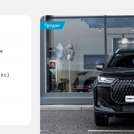
Продан
к
л.с.)