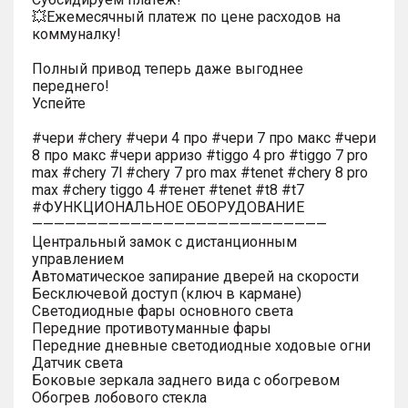
💥Ежемесячный платеж по цене расходов на
коммуналку!
Полный привод теперь даже выгоднее
переднего!
Успейте
#чери #chery #чери 4 про #чери 7 про макс #чери
8 про макс #чери арризо #tiggo 4 pro #tiggo 7 pro
max #chery 7l #chery 7 pro max #tenet #chery 8 pro
max #chery tiggo 4 #тенет #tenet #t8 #t7
#ФУНКЦИОНАЛЬНОЕ ОБОРУДОВАНИЕ
———————————————————————————
Центральный замок с дистанционным
управлением
Автоматическое запирание дверей на скорости
Бесключевой доступ (ключ в кармане)
Светодиодные фары основного света
Передние противотуманные фары
Передние дневные светодиодные ходовые огни
Датчик света
Боковые зеркала заднего вида с обогревом
Обогрев лобового стекла