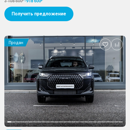
3 108 600
-
918 600
Получить предложение
Продан
Добавить
в
избранное