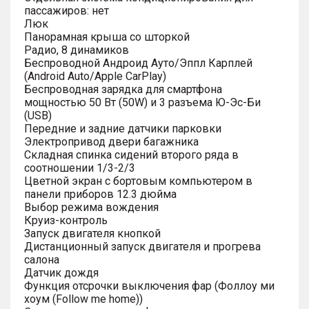
пассажиров: нет
Люк
Панорамная крыша со шторкой
Радио, 8 динамиков
Беспроводной Андроид Ауто/Эппл Карплей
(Android Auto/Apple CarPlay)
Беспроводная зарядка для смартфона
мощностью 50 Вт (50W) и 3 разъема Ю-Эс-Би
(USB)
Передние и задние датчики парковки
Электропривод двери багажника
Складная спинка сидений второго ряда в
соотношении 1/3-2/3
Цветной экран с бортовым компьютером в
панели приборов 12.3 дюйма
Выбор режима вождения
Круиз-контроль
Запуск двигателя кнопкой
Дистанционный запуск двигателя и прогрева
салона
Датчик дождя
Функция отсрочки выключения фар (Фоллоу ми
хоум (Follow me home))