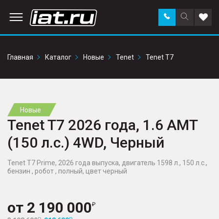
Заказать
Поиск
Доба
звонок
по
в
сайту
избр
Главная
Каталог
Новые
Tenet
Tenet T7
Новые
Tenet T7 2026 года, 1.6 AMT
(150 л.с.) 4WD, Черный
Tenet T7 Prime, 2026 года выпуска, двигатель 1598 л., 150 л.с.,
бензин , робот , полный, цвет черный
от
2 190 000