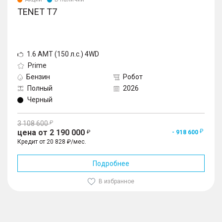
TENET T7
1.6 AMT (150 л.с.) 4WD
Prime
Бензин
Робот
Полный
2026
Черный
3 108 600
цена от 2 190 000
- 918 600
Кредит от 20 828 ₽/мес.
Подробнее
В избранное
1
/
10