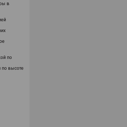
ры в
ией
них
ое
ой по
 по высоте