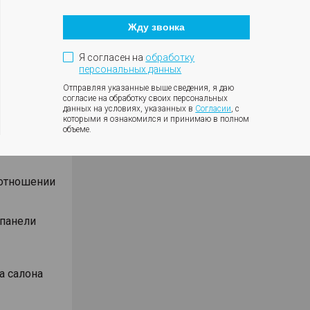
Кнопка
оротов
закрытия
ки с
Жду звонка
модального
окна
ния
Я согласен на
обработку
влениях
персональных данных
Отправляя указанные выше сведения, я даю
согласие на обработку своих персональных
данных на условиях, указанных в
Согласии
, с
которыми я ознакомился и принимаю в полном
объеме.
Android
оотношении
 панели
а салона