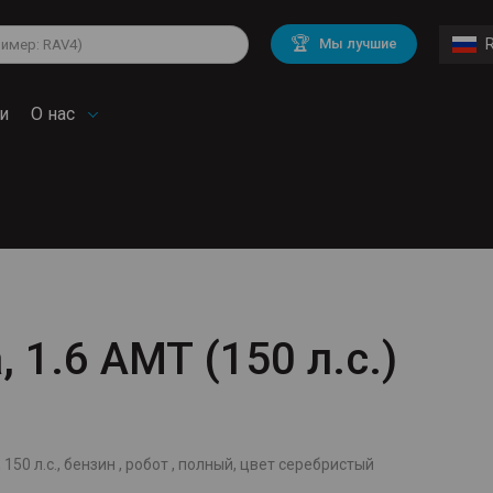
lkswagen
Mitsubishi
BMW
🏆
Мы лучшие
di
Chevrolet
Mercedes Benz
troen
Mini
и
О нас
, 1.6 AMT (150 л.с.)
й
 150 л.с., бензин , робот , полный, цвет серебристый