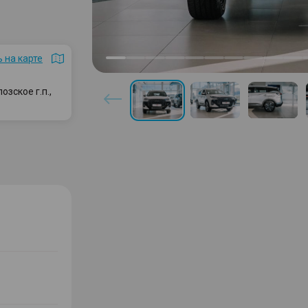
 на карте
зское г.п.,