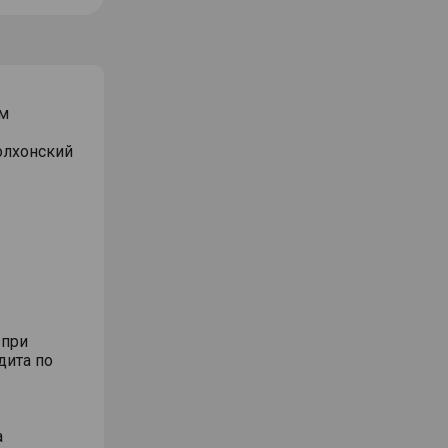
м
Волхонский
 при
дита по
а