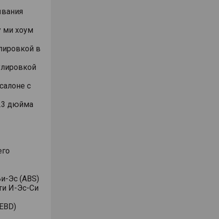
ывания
 ми хоум
лировкой в
улировкой
салоне с
.3 дюйма
его
и-Эс (ABS)
ти И-Эс-Си
EBD)