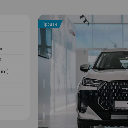
Продан
к
й
л.с.)