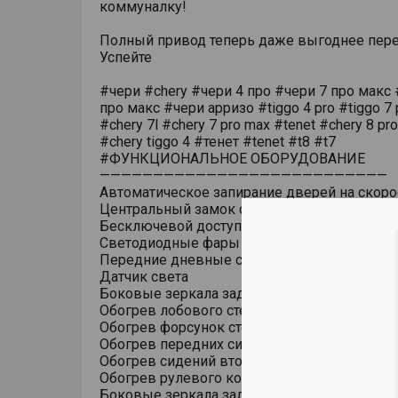
коммуналку!
Полный привод теперь даже выгоднее пере
Успейте
#чери #chery #чери 4 про #чери 7 про макс 
про макс #чери арризо #tiggo 4 pro #tiggo 7 
#chery 7l #chery 7 pro max #tenet #chery 8 pr
#chery tiggo 4 #тенет #tenet #t8 #t7
#ФУНКЦИОНАЛЬНОЕ ОБОРУДОВАНИЕ
———————————————————————————
Автоматическое запирание дверей на скоро
Центральный замок с дистанционным упра
Бесключевой доступ (ключ в кармане)
Светодиодные фары основного света
Передние дневные светодиодные ходовые
Датчик света
Боковые зеркала заднего вида с обогрево
Обогрев лобового стекла
Обогрев форсунок стеклоомывателя
Обогрев передних сидений
Обогрев сидений второго ряда
Обогрев рулевого колеса
Боковые зеркала заднего вида с