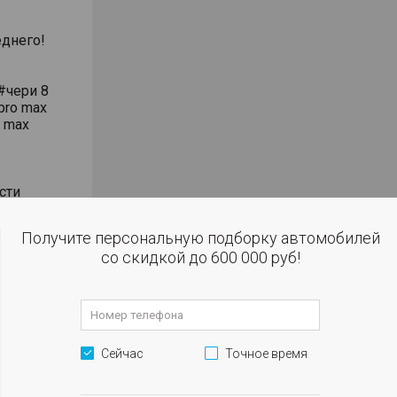
днего!
#чери 8
pro max
o max
сти
влением
Получите персональную подборку автомобилей
со скидкой до 600 000 руб!
 огни
м
Сейчас
Точное время