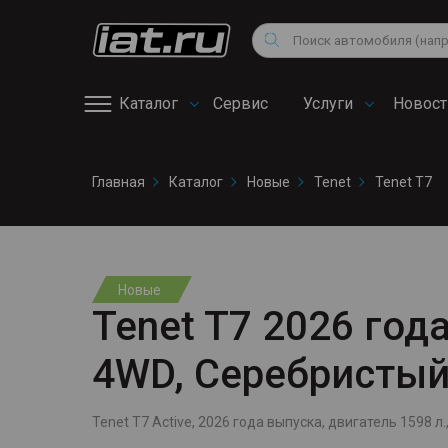
Мотоциклы
Vo
Снегоходы
Поиск
Au
Квадроциклы
Ci
Каталог
Сервис
Услуги
Новост
Онлайн запись на
Главная
Каталог
Новые
Tenet
Tenet T7
сервис
Новые
Tenet T7 2026 года
4WD, Серебристы
Tenet T7 Active, 2026 года выпуска, двигатель 1598 л.,