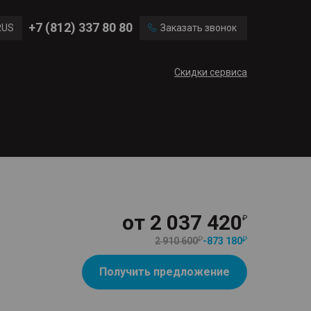
Ford
Land Rover
+7 (812) 337 80 80
RUS
Заказать звонок
Volvo
Cadillac
ENG
Скидки сервиса
CN
от
2 037 420
2 910 600
-
873 180
Получить предложение