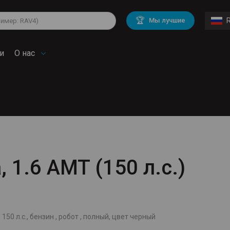
lkswagen
Mitsubishi
BMW
🏆
Мы лучшие
di
Chevrolet
Mercedes Benz
troen
Mini
и
О нас
, 1.6 AMT (150 л.с.)
 150 л.с., бензин , робот , полный, цвет черный