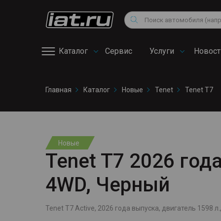
Мотоциклы
Vo
Снегоходы
Поиск
Au
Квадроциклы
Ci
Каталог
Сервис
Услуги
Новост
Онлайн запись на
Главная
Каталог
Новые
Tenet
Tenet T7
сервис
Новые
Tenet T7 2026 года
4WD, Черный
Tenet T7 Active, 2026 года выпуска, двигатель 1598 л.,