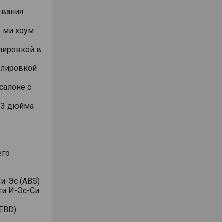
ывания
 ми хоум
лировкой в
улировкой
салоне с
.3 дюйма
его
и-Эс (ABS)
ти И-Эс-Си
EBD)