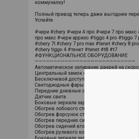
коммуналку!
Полный привод теперь даже выгоднее пере
Успейте
#чери #chery #чери 4 про #чери 7 про макс 
про макс #чери арризо #tiggo 4 pro #tiggo 7 
#chery 7l #chery 7 pro max #tenet #chery 8 pr
#chery tiggo 4 #тенет #tenet #t8 #t7
#ФУНКЦИОНАЛЬНОЕ ОБОРУДОВАНИЕ
———————————————————————————
Автоматическое запирание дверей на скоро
Центральный замок с дистанционным упра
Бесключевой доступ (ключ в кармане)
Светодиодные фары основного света
Передние дневные светодиодные ходовые
Датчик света
Боковые зеркала заднего вида с обогрево
Обогрев лобового стекла
Обогрев форсунок стеклоомывателя
Обогрев передних сидений
Обогрев сидений второго ряда
Обогрев рулевого колеса
Боковые зеркала заднего вида с