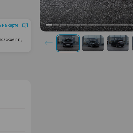
 на карте
зское г.п.,