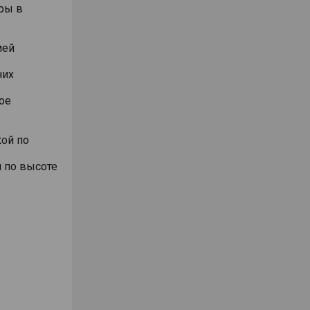
ры в
ией
них
ое
ой по
 по высоте