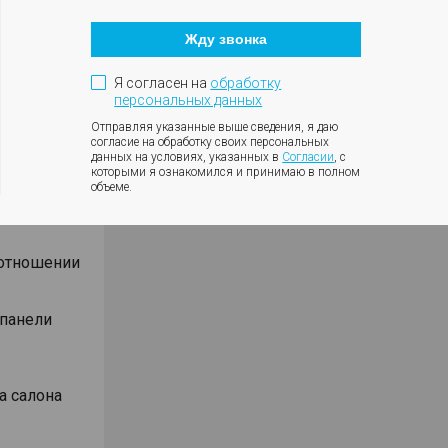
Кнопка
оротов
закрытия
ки с
Жду звонка
модального
окна
ния
Я согласен на
обработку
влениях
персональных данных
Отправляя указанные выше сведения, я даю
согласие на обработку своих персональных
данных на условиях, указанных в
Согласии
, с
которыми я ознакомился и принимаю в полном
объеме.
Android
оотношении
 панели
а салона