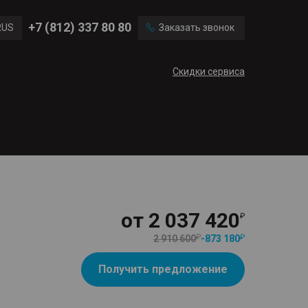
Ford
Land Rover
+7 (812) 337 80 80
RUS
Заказать звонок
Volvo
Cadillac
ENG
Скидки сервиса
CN
от
2 037 420
2 910 600
-
873 180
Получить предложение