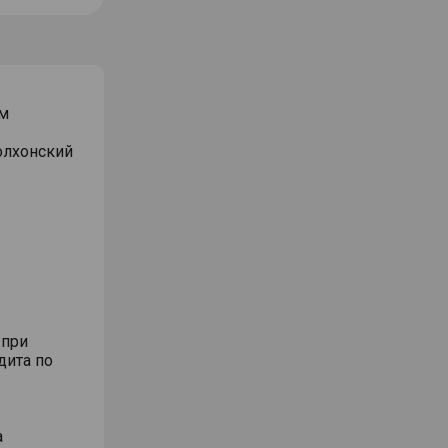
м
Волхонский
 при
дита по
а