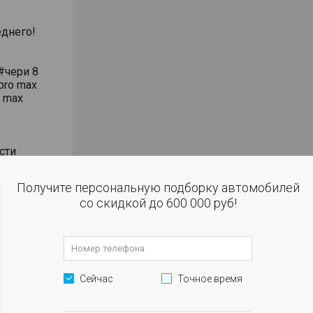
днего!
#чери 8
pro max
o max
сти
влением
Получите персональную подборку автомобилей
со скидкой до 600 000 руб!
 огни
м
Сейчас
Точное время