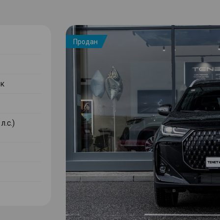
Продан
к
л.с.)