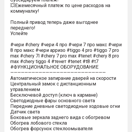
💥Ежемесячный платеж по цене расходов на
коммуналку!
Полный привод теперь даже выгоднее
переднего!
Успейте
#чери #chery #чери 4 про #чери 7 про макс #чери
8 про макс #чери арризо #tiggo 4 pro #tiggo 7 pro
max #chery 7l #chery 7 pro max #tenet #chery 8 pro
max #chery tiggo 4 #тенет #tenet #t8 #t7
#ФУНКЦИОНАЛЬНОЕ ОБОРУДОВАНИЕ
———————————————————————————
Автоматическое запирание дверей на скорости
Центральный замок с дистанционным
управлением
Бесключевой доступ (ключ в кармане)
Светодиодные фары основного света
Передние дневные светодиодные ходовые огни
Датчик света
Боковые зеркала заднего вида с обогревом
Обогрев лобового стекла
Обогрев форсунок стеклоомывателя