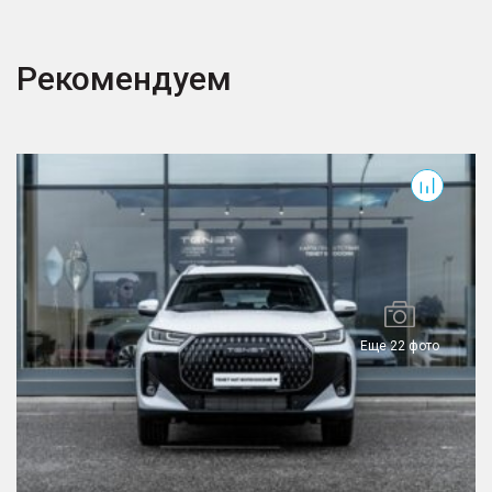
Рекомендуем
T7
T
Еще 22 фото