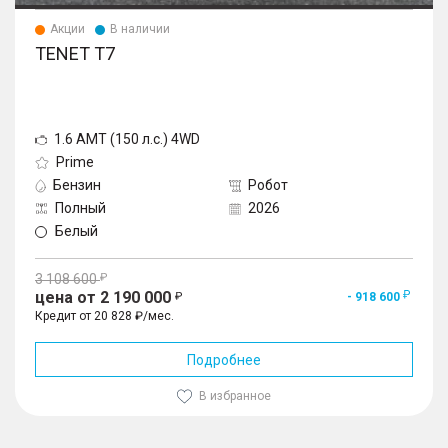
Акции
В наличии
TENET T7
1.6 AMT (150 л.с.) 4WD
Prime
Бензин
Робот
Полный
2026
Белый
3 108 600
цена от 2 190 000
- 918 600
Кредит от 20 828 ₽/мес.
Подробнее
В избранное
1
/
10