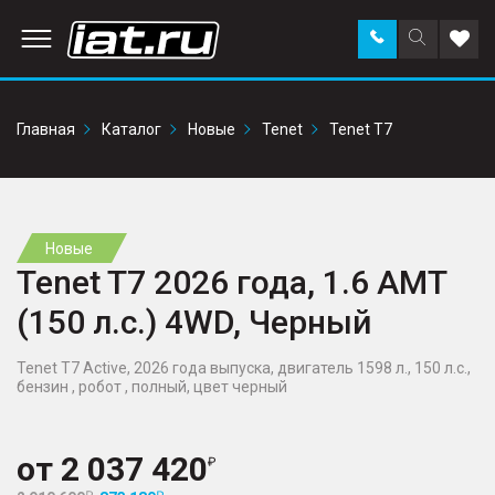
Заказать
Поиск
Доба
звонок
по
в
сайту
избр
Главная
Каталог
Новые
Tenet
Tenet T7
Новые
Tenet T7 2026 года, 1.6 AMT
(150 л.с.) 4WD, Черный
Tenet T7 Active, 2026 года выпуска, двигатель 1598 л., 150 л.с.,
бензин , робот , полный, цвет черный
от
2 037 420