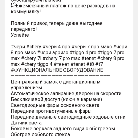
💥Ежемесячный платеж по цене расходов на
коммуналку!
Полный привод теперь даже выгоднее
переднего!
Успейте
#чери #chery #чери 4 про #чери 7 про макс #чери
8 про макс #чери арризо #tiggo 4 pro #tiggo 7 pro
max #chery 7l #chery 7 pro max #tenet #chery 8 pro
max #chery tiggo 4 #тенет #tenet #t8 #t7
#ФУНКЦИОНАЛЬНОЕ ОБОРУДОВАНИЕ
———————————————————————————
Центральный замок с дистанционным
управлением
Автоматическое запирание дверей на скорости
Бесключевой доступ (ключ в кармане)
Светодиодные фары основного света
Передние противотуманные фары
Передние дневные светодиодные ходовые огни
Датчик света
Боковые зеркала заднего вида с обогревом
Обогрев лобового стекла