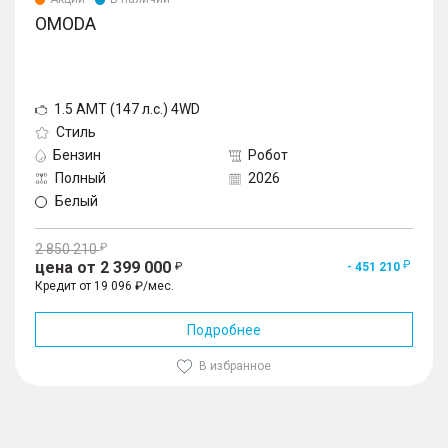
OMODA
1.5 AMT (147 л.с.) 4WD
Стиль
Бензин
Робот
Полный
2026
Белый
2 850 210
цена от 2 399 000
- 451 210
Кредит от 19 096 ₽/мес.
Подробнее
В избранное
1
/
10