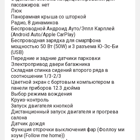
пассажиров: нет
Люк
Панорамная крыша со шторкой
Радио, 8 динамиков
Беспроводной Андроид Ауто/Эппл Карплей
(Android Auto/Apple CarPlay)
Беспроводная зарядка для смартфона
мощностью 50 Вт (50W) и 3 разъема Ю-Эс-Би
(USB)
Передние и задние датчики парковки
Электропривод двери багажника
Складная спинка сидений второго ряда в
соотношении 1/3-2/3
Цветной экран с бортовым компьютером в
панели приборов 12.3 дюйма
Выбор режима вождения
Круиз-контроль
Запуск двигателя кнопкой
Дистанционный запуск двигателя и прогрева
салона
Датчик дождя
Функция отсрочки выключения фар (Фоллоу ми
хоум (Follow me home))