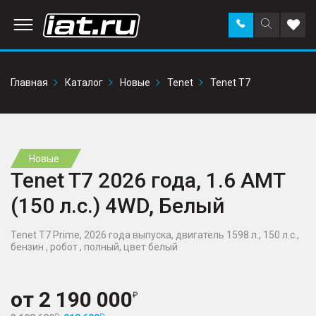
Заказать
Поиск
Доба
звонок
по
в
сайту
избр
Главная
Каталог
Новые
Tenet
Tenet T7
Новые
Tenet T7 2026 года, 1.6 AMT
(150 л.с.) 4WD, Белый
Tenet T7 Prime, 2026 года выпуска, двигатель 1598 л., 150 л.с.,
бензин , робот , полный, цвет белый
от
2 190 000