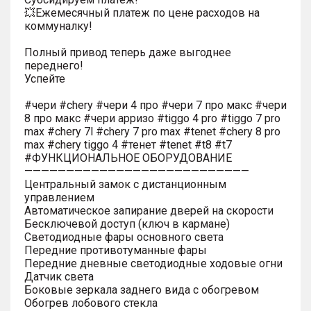
💥Ежемесячный платеж по цене расходов на
коммуналку!
Полный привод теперь даже выгоднее
переднего!
Успейте
#чери #chery #чери 4 про #чери 7 про макс #чери
8 про макс #чери арризо #tiggo 4 pro #tiggo 7 pro
max #chery 7l #chery 7 pro max #tenet #chery 8 pro
max #chery tiggo 4 #тенет #tenet #t8 #t7
#ФУНКЦИОНАЛЬНОЕ ОБОРУДОВАНИЕ
———————————————————————————
Центральный замок с дистанционным
управлением
Автоматическое запирание дверей на скорости
Бесключевой доступ (ключ в кармане)
Светодиодные фары основного света
Передние противотуманные фары
Передние дневные светодиодные ходовые огни
Датчик света
Боковые зеркала заднего вида с обогревом
Обогрев лобового стекла