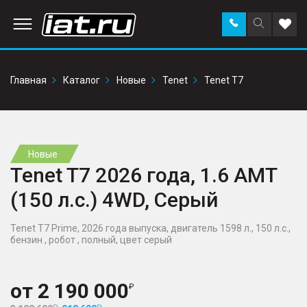
Заказать
Поиск
Доба
звонок
по
в
сайту
избр
Главная
Каталог
Новые
Tenet
Tenet T7
Новые
Tenet T7 2026 года, 1.6 AMT
(150 л.с.) 4WD, Серый
Tenet T7 Prime, 2026 года выпуска, двигатель 1598 л., 150 л.с.,
бензин , робот , полный, цвет серый
от
2 190 000