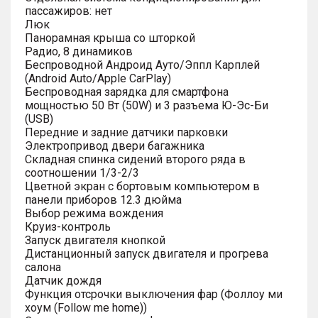
пассажиров: нет
Люк
Панорамная крыша со шторкой
Радио, 8 динамиков
Беспроводной Андроид Ауто/Эппл Карплей
(Android Auto/Apple CarPlay)
Беспроводная зарядка для смартфона
мощностью 50 Вт (50W) и 3 разъема Ю-Эс-Би
(USB)
Передние и задние датчики парковки
Электропривод двери багажника
Складная спинка сидений второго ряда в
соотношении 1/3-2/3
Цветной экран с бортовым компьютером в
панели приборов 12.3 дюйма
Выбор режима вождения
Круиз-контроль
Запуск двигателя кнопкой
Дистанционный запуск двигателя и прогрева
салона
Датчик дождя
Функция отсрочки выключения фар (Фоллоу ми
хоум (Follow me home))