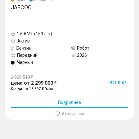
JAECOO
1.6 AMT (150 л.с.)
Актив
Бензин
Робот
Передний
2026
Черный
2 820 510
цена от 2 299 000
- 521 510
Кредит от 18 897 ₽/мес.
Подробнее
В избранное
1
/
10