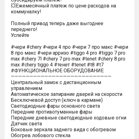
💥Ежемесячный платеж по цене расходов на
коммуналку!
Полный привод теперь даже выгоднее
переднего!
Успейте
#чери #chery #чери 4 про #чери 7 про макс #чери
8 про макс #чери арризо #tiggo 4 pro #tiggo 7 pro
max #chery 7l #chery 7 pro max #tenet #chery 8 pro
max #chery tiggo 4 #тенет #tenet #t8 #t7
#ФУНКЦИОНАЛЬНОЕ ОБОРУДОВАНИЕ
———————————————————————————
Центральный замок с дистанционным
управлением
Автоматическое запирание дверей на скорости
Бесключевой доступ (ключ в кармане)
Светодиодные фары основного света
Передние противотуманные фары
Передние дневные светодиодные ходовые огни
Датчик света
Боковые зеркала заднего вида с обогревом
Обогрев лобового стекла