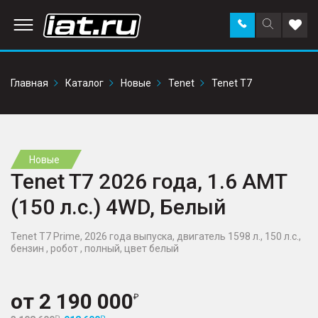
Заказать
Поиск
Доба
звонок
по
в
сайту
избр
Главная
Каталог
Новые
Tenet
Tenet T7
Новые
Tenet T7 2026 года, 1.6 AMT
(150 л.с.) 4WD, Белый
Tenet T7 Prime, 2026 года выпуска, двигатель 1598 л., 150 л.с.,
бензин , робот , полный, цвет белый
от
2 190 000