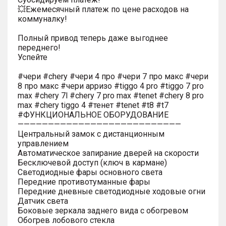
💥Ежемесячный платеж по цене расходов на
коммуналку!
Полный привод теперь даже выгоднее
переднего!
Успейте
#чери #chery #чери 4 про #чери 7 про макс #чери
8 про макс #чери арризо #tiggo 4 pro #tiggo 7 pro
max #chery 7l #chery 7 pro max #tenet #chery 8 pro
max #chery tiggo 4 #тенет #tenet #t8 #t7
#ФУНКЦИОНАЛЬНОЕ ОБОРУДОВАНИЕ
———————————————————————————
Центральный замок с дистанционным
управлением
Автоматическое запирание дверей на скорости
Бесключевой доступ (ключ в кармане)
Светодиодные фары основного света
Передние противотуманные фары
Передние дневные светодиодные ходовые огни
Датчик света
Боковые зеркала заднего вида с обогревом
Обогрев лобового стекла