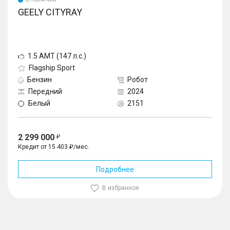
GEELY CITYRAY
1.5 AMT (147 л.с.)
Flagship Sport
Бензин
Робот
Передний
2024
Белый
2151
2 299 000
Кредит от 15 403 ₽/мес.
Подробнее
В избранное
1
/
10