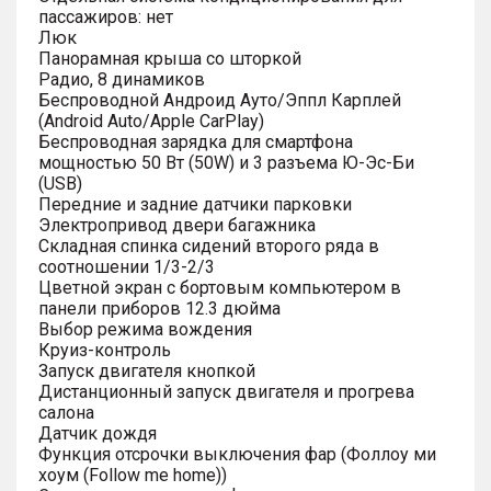
пассажиров: нет
Люк
Панорамная крыша со шторкой
Радио, 8 динамиков
Беспроводной Андроид Ауто/Эппл Карплей
(Android Auto/Apple CarPlay)
Беспроводная зарядка для смартфона
мощностью 50 Вт (50W) и 3 разъема Ю-Эс-Би
(USB)
Передние и задние датчики парковки
Электропривод двери багажника
Складная спинка сидений второго ряда в
соотношении 1/3-2/3
Цветной экран с бортовым компьютером в
панели приборов 12.3 дюйма
Выбор режима вождения
Круиз-контроль
Запуск двигателя кнопкой
Дистанционный запуск двигателя и прогрева
салона
Датчик дождя
Функция отсрочки выключения фар (Фоллоу ми
хоум (Follow me home))