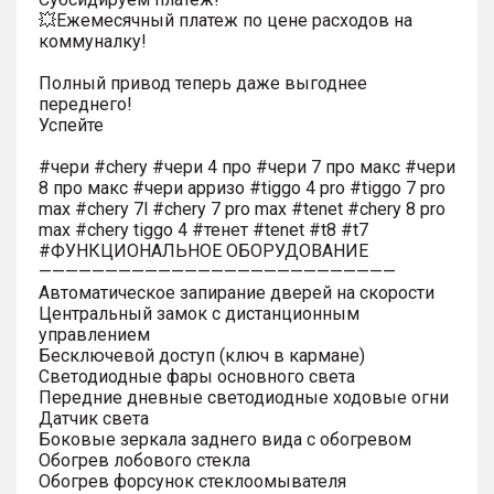
💥Ежемесячный платеж по цене расходов на
коммуналку!
Полный привод теперь даже выгоднее
переднего!
Успейте
#чери #chery #чери 4 про #чери 7 про макс #чери
8 про макс #чери арризо #tiggo 4 pro #tiggo 7 pro
max #chery 7l #chery 7 pro max #tenet #chery 8 pro
max #chery tiggo 4 #тенет #tenet #t8 #t7
#ФУНКЦИОНАЛЬНОЕ ОБОРУДОВАНИЕ
———————————————————————————
Автоматическое запирание дверей на скорости
Центральный замок с дистанционным
управлением
Бесключевой доступ (ключ в кармане)
Светодиодные фары основного света
Передние дневные светодиодные ходовые огни
Датчик света
Боковые зеркала заднего вида с обогревом
Обогрев лобового стекла
Обогрев форсунок стеклоомывателя