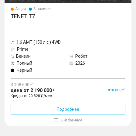
Акции
В наличии
TENET T7
1.6 AMT (150 л.с.) 4WD
Prime
Бензин
Робот
Полный
2026
Черный
3 108 600
цена от 2 190 000
- 918 600
Кредит от 20 828 ₽/мес.
Подробнее
В избранное
1
/
10