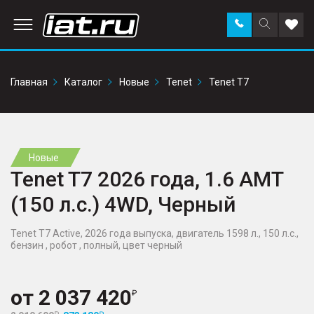
Заказать
Поиск
Доба
звонок
по
в
сайту
избр
Главная
Каталог
Новые
Tenet
Tenet T7
Новые
Tenet T7 2026 года, 1.6 AMT
(150 л.с.) 4WD, Черный
Tenet T7 Active, 2026 года выпуска, двигатель 1598 л., 150 л.с.,
бензин , робот , полный, цвет черный
от
2 037 420