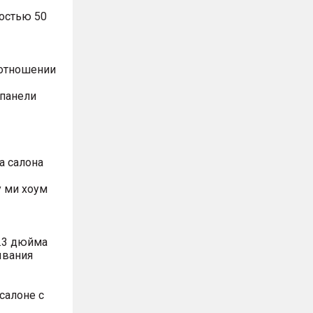
остью 50
оотношении
 панели
а салона
 ми хоум
.3 дюйма
ывания
салоне с