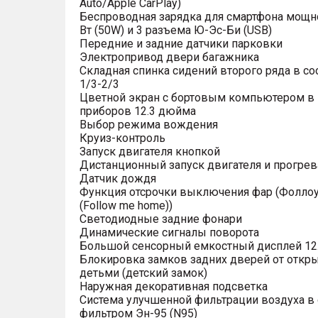
Auto/Apple CarPlay)
Беспроводная зарядка для смартфона мощн
Вт (50W) и 3 разъема Ю-Эс-Би (USB)
Передние и задние датчики парковки
Электропривод двери багажника
Складная спинка сидений второго ряда в с
1/3-2/3
Цветной экран с бортовым компьютером в
приборов 12.3 дюйма
Выбор режима вождения
Круиз-контроль
Запуск двигателя кнопкой
Дистанционный запуск двигателя и прогрев
Датчик дождя
Функция отсрочки выключения фар (Фоллоу
(Follow me home))
Светодиодные задние фонари
Динамические сигналы поворота
Большой сенсорный емкостный дисплей 12
Блокировка замков задних дверей от откр
детьми (детский замок)
Наружная декоративная подсветка
Система улучшенной фильтрации воздуха в 
фильтром Эн-95 (N95)