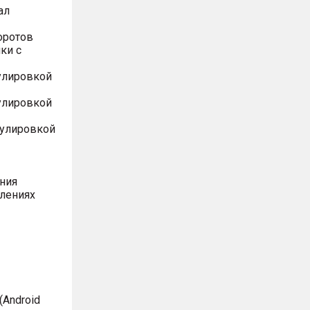
ал
оротов
ки с
улировкой
улировкой
гулировкой
ния
влениях
Android