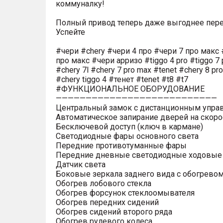
коммуналку!
Полный привод теперь даже выгоднее пере
Успейте
#чери #chery #чери 4 про #чери 7 про макс 
про макс #чери арризо #tiggo 4 pro #tiggo 7 
#chery 7l #chery 7 pro max #tenet #chery 8 pr
#chery tiggo 4 #тенет #tenet #t8 #t7
#ФУНКЦИОНАЛЬНОЕ ОБОРУДОВАНИЕ
———————————————————————————
Центральный замок с дистанционным упра
Автоматическое запирание дверей на скоро
Бесключевой доступ (ключ в кармане)
Светодиодные фары основного света
Передние противотуманные фары
Передние дневные светодиодные ходовые
Датчик света
Боковые зеркала заднего вида с обогрево
Обогрев лобового стекла
Обогрев форсунок стеклоомывателя
Обогрев передних сидений
Обогрев сидений второго ряда
Обогрев рулевого колеса