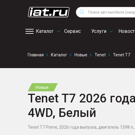
Мотоциклы
Vo
Снегоходы
Поиск
Au
Квадроциклы
Ci
Каталог
Сервис
Услуги
Новост
Онлайн запись на
Главная
Каталог
Новые
Tenet
Tenet T7
сервис
Новые
Tenet T7 2026 года
4WD, Белый
Tenet T7 Prime, 2026 года выпуска, двигатель 1598 л., 