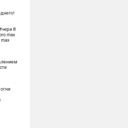
днего!
#чери 8
pro max
o max
влением
сти
 огни
м