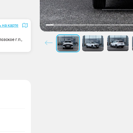
 на карте
зское г.п.,