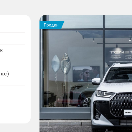
Продан
к
л.с.)