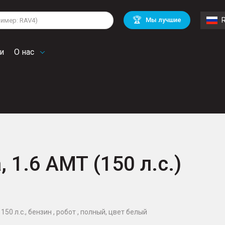
lkswagen
Mitsubishi
BMW
🏆
Мы лучшие
di
Chevrolet
Volvo
troen
Mini
и
О нас
, 1.6 AMT (150 л.с.)
150 л.с., бензин , робот , полный, цвет белый