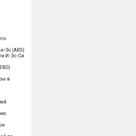
его
и-Эс (ABS)
ти И-Эс-Си
EBD)
ры в
ией
них
ое