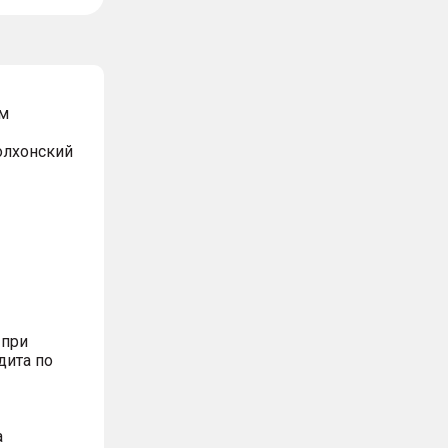
м
Волхонский
 при
дита по
а