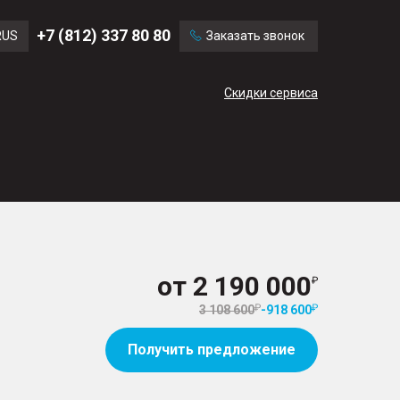
Ford
Land Rover
+7 (812) 337 80 80
RUS
Заказать звонок
Mercedes Benz
Cadillac
ENG
Скидки сервиса
CN
от
2 190 000
3 108 600
-
918 600
Получить предложение